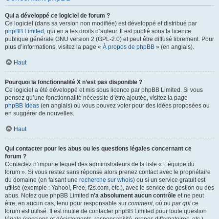
Qui a développé ce logiciel de forum ?
Ce logiciel (dans sa version non modifiée) est développé et distribué par
phpBB Limited
, qui en a les droits d’auteur. Il est publié sous la licence
publique générale GNU version 2 (GPL-2.0) et peut être diffusé librement. Pour
plus d’informations, visitez la page «
À propos de phpBB
» (en anglais).
Haut
Pourquoi la fonctionnalité X n’est pas disponible ?
Ce logiciel a été développé et mis sous licence par phpBB Limited. Si vous
pensez qu’une fonctionnalité nécessite d’être ajoutée, visitez la page
phpBB Ideas
(en anglais) où vous pouvez voter pour des idées proposées ou
en suggérer de nouvelles.
Haut
Qui contacter pour les abus ou les questions légales concernant ce
forum ?
Contactez n’importe lequel des administrateurs de la liste « L’équipe du
forum ». Si vous restez sans réponse alors prenez contact avec le propriétaire
du domaine (en faisant une
recherche sur whois
) ou si un service gratuit est
utilisé (exemple : Yahoo!, Free, f2s.com, etc.), avec le service de gestion ou des
abus. Notez que phpBB Limited
n’a absolument aucun contrôle
et ne peut
être, en aucun cas, tenu pour responsable sur
comment
,
où
ou
par qui
ce
forum est utilisé. Il est inutile de contacter phpBB Limited pour toute question