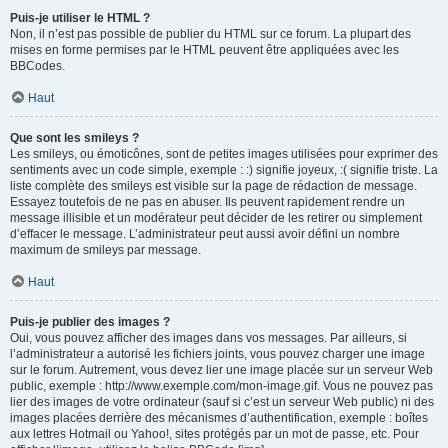
Puis-je utiliser le HTML ?
Non, il n’est pas possible de publier du HTML sur ce forum. La plupart des
mises en forme permises par le HTML peuvent être appliquées avec les
BBCodes.
Haut
Que sont les smileys ?
Les smileys, ou émoticônes, sont de petites images utilisées pour exprimer des
sentiments avec un code simple, exemple : :) signifie joyeux, :( signifie triste. La
liste complète des smileys est visible sur la page de rédaction de message.
Essayez toutefois de ne pas en abuser. Ils peuvent rapidement rendre un
message illisible et un modérateur peut décider de les retirer ou simplement
d’effacer le message. L’administrateur peut aussi avoir défini un nombre
maximum de smileys par message.
Haut
Puis-je publier des images ?
Oui, vous pouvez afficher des images dans vos messages. Par ailleurs, si
l’administrateur a autorisé les fichiers joints, vous pouvez charger une image
sur le forum. Autrement, vous devez lier une image placée sur un serveur Web
public, exemple : http://www.exemple.com/mon-image.gif. Vous ne pouvez pas
lier des images de votre ordinateur (sauf si c’est un serveur Web public) ni des
images placées derrière des mécanismes d’authentification, exemple : boîtes
aux lettres Hotmail ou Yahoo!, sites protégés par un mot de passe, etc. Pour