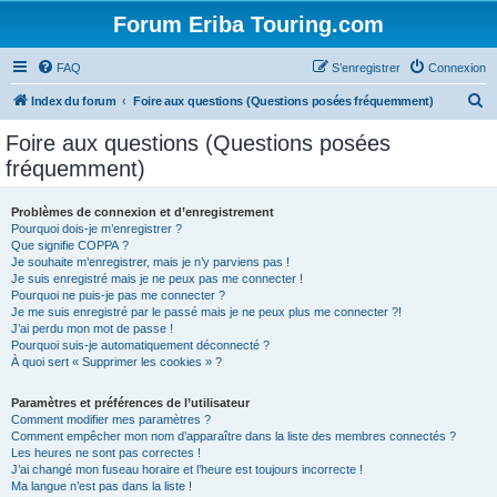
Forum Eriba Touring.com
FAQ
S’enregistrer
Connexion
R
Index du forum
Foire aux questions (Questions posées fréquemment)
e
Foire aux questions (Questions posées
c
fréquemment)
h
e
Problèmes de connexion et d’enregistrement
Pourquoi dois-je m’enregistrer ?
r
Que signifie COPPA ?
c
Je souhaite m’enregistrer, mais je n’y parviens pas !
Je suis enregistré mais je ne peux pas me connecter !
h
Pourquoi ne puis-je pas me connecter ?
Je me suis enregistré par le passé mais je ne peux plus me connecter ?!
e
J’ai perdu mon mot de passe !
r
Pourquoi suis-je automatiquement déconnecté ?
À quoi sert « Supprimer les cookies » ?
Paramètres et préférences de l’utilisateur
Comment modifier mes paramètres ?
Comment empêcher mon nom d’apparaître dans la liste des membres connectés ?
Les heures ne sont pas correctes !
J’ai changé mon fuseau horaire et l’heure est toujours incorrecte !
Ma langue n’est pas dans la liste !