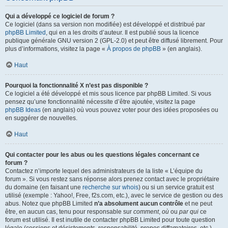
Qui a développé ce logiciel de forum ?
Ce logiciel (dans sa version non modifiée) est développé et distribué par
phpBB Limited
, qui en a les droits d’auteur. Il est publié sous la licence
publique générale GNU version 2 (GPL-2.0) et peut être diffusé librement. Pour
plus d’informations, visitez la page «
À propos de phpBB
» (en anglais).
Haut
Pourquoi la fonctionnalité X n’est pas disponible ?
Ce logiciel a été développé et mis sous licence par phpBB Limited. Si vous
pensez qu’une fonctionnalité nécessite d’être ajoutée, visitez la page
phpBB Ideas
(en anglais) où vous pouvez voter pour des idées proposées ou
en suggérer de nouvelles.
Haut
Qui contacter pour les abus ou les questions légales concernant ce
forum ?
Contactez n’importe lequel des administrateurs de la liste « L’équipe du
forum ». Si vous restez sans réponse alors prenez contact avec le propriétaire
du domaine (en faisant une
recherche sur whois
) ou si un service gratuit est
utilisé (exemple : Yahoo!, Free, f2s.com, etc.), avec le service de gestion ou des
abus. Notez que phpBB Limited
n’a absolument aucun contrôle
et ne peut
être, en aucun cas, tenu pour responsable sur
comment
,
où
ou
par qui
ce
forum est utilisé. Il est inutile de contacter phpBB Limited pour toute question