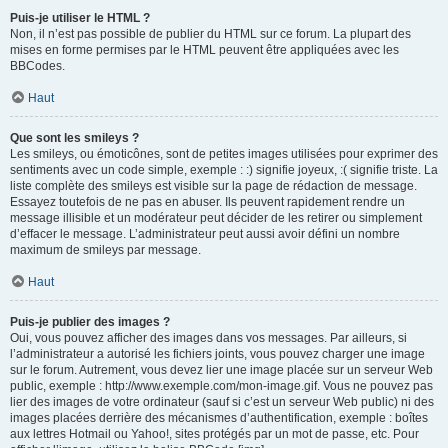
Puis-je utiliser le HTML ?
Non, il n’est pas possible de publier du HTML sur ce forum. La plupart des
mises en forme permises par le HTML peuvent être appliquées avec les
BBCodes.
Haut
Que sont les smileys ?
Les smileys, ou émoticônes, sont de petites images utilisées pour exprimer des
sentiments avec un code simple, exemple : :) signifie joyeux, :( signifie triste. La
liste complète des smileys est visible sur la page de rédaction de message.
Essayez toutefois de ne pas en abuser. Ils peuvent rapidement rendre un
message illisible et un modérateur peut décider de les retirer ou simplement
d’effacer le message. L’administrateur peut aussi avoir défini un nombre
maximum de smileys par message.
Haut
Puis-je publier des images ?
Oui, vous pouvez afficher des images dans vos messages. Par ailleurs, si
l’administrateur a autorisé les fichiers joints, vous pouvez charger une image
sur le forum. Autrement, vous devez lier une image placée sur un serveur Web
public, exemple : http://www.exemple.com/mon-image.gif. Vous ne pouvez pas
lier des images de votre ordinateur (sauf si c’est un serveur Web public) ni des
images placées derrière des mécanismes d’authentification, exemple : boîtes
aux lettres Hotmail ou Yahoo!, sites protégés par un mot de passe, etc. Pour