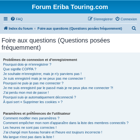
Forum Eriba Touring.com
FAQ
S’enregistrer
Connexion
R
Index du forum
Foire aux questions (Questions posées fréquemment)
e
Foire aux questions (Questions posées
c
fréquemment)
h
e
Problèmes de connexion et d’enregistrement
Pourquoi dois-je m’enregistrer ?
r
Que signifie COPPA ?
c
Je souhaite m’enregistrer, mais je n’y parviens pas !
Je suis enregistré mais je ne peux pas me connecter !
h
Pourquoi ne puis-je pas me connecter ?
Je me suis enregistré par le passé mais je ne peux plus me connecter ?!
e
J’ai perdu mon mot de passe !
r
Pourquoi suis-je automatiquement déconnecté ?
À quoi sert « Supprimer les cookies » ?
Paramètres et préférences de l’utilisateur
Comment modifier mes paramètres ?
Comment empêcher mon nom d’apparaître dans la liste des membres connectés ?
Les heures ne sont pas correctes !
J’ai changé mon fuseau horaire et l’heure est toujours incorrecte !
Ma langue n’est pas dans la liste !