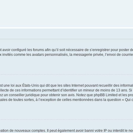
t avoir configuré les forums afin qu’il soit nécessaire de s’enregistrer pour poster
x invités comme les avatars personnalisés, la messagerie privée, l’envoi de courri
t une loi aux États-Unis qui dit que les sites Internet pouvant recueillir des infor
ollecte de ces informations permettant d’identifier un mineur de moins de 13 ans. S
tez un conseiller juridique pour obtenir son avis. Notez que phpBB Limited et les pr
gales de toutes sortes, à l’exception de celles mentionnées dans la question « Qui
réation de nouveaux comptes. Il peut également avoir banni votre IP ou interdit le no