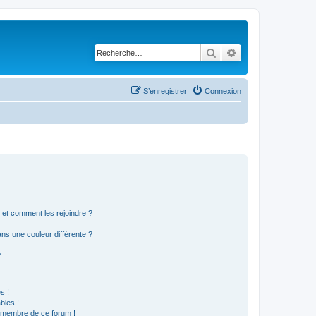
Rechercher
Recherche avancé
S’enregistrer
Connexion
s et comment les rejoindre ?
s une couleur différente ?
?
s !
bles !
n membre de ce forum !