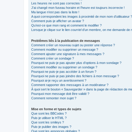
Les heures ne sont pas correctes !
J’ai changé mon fuseau horaire et l’heure est toujours incorrecte !
Ma langue n’est pas dans la liste !
A quoi correspondent les images à proximité de mon nom d’utilisateur 
Comment puis-je afficher un avatar ?
Qu’est-ce que mon rang et comment le modifier ?
Lorsque je clique sur le lien
courriel
d’un membre, on me demande de m
Problèmes liés à la publication de messages
Comment créer un nouveau sujet ou poster une réponse ?
Comment modifier ou supprimer un message ?
Comment ajouter une signature à mes messages ?
Comment créer un sondage ?
Pourquoi ne puis-je pas ajouter plus d’options à mon sondage ?
Comment modifier ou supprimer un sondage ?
Pourquoi ne puis-je pas accéder à un forum ?
Pourquoi ne puis-je pas joindre des fichiers à mon message ?
Pourquoi ai-je reçu un avertissement ?
Comment rapporter des messages à un modérateur ?
À quoi sert le bouton « Sauvegarder » dans la page de rédaction de 
Pourquoi mon message doit être validé ?
Comment remonter mon sujet ?
Mise en forme et types de sujets
Que sont les BBCodes ?
Puis-je utiliser le HTML ?
Que sont les smileys ?
Puis-je publier des images ?
Que sont les annonces globales ?