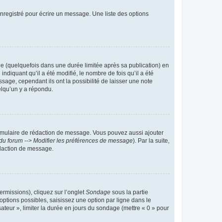
nregistré pour écrire un message. Une liste des options
 (quelquefois dans une durée limitée après sa publication) en
iquant qu’il a été modifié, le nombre de fois qu’il a été
sage, cependant ils ont la possibilité de laisser une note
elqu’un y a répondu.
rmulaire de rédaction de message. Vous pouvez aussi ajouter
du forum --> Modifier les préférences de message
). Par la suite,
daction de message.
ermissions), cliquez sur l’onglet
Sondage
sous la partie
ptions possibles, saisissez une option par ligne dans le
ateur », limiter la durée en jours du sondage (mettre « 0 » pour