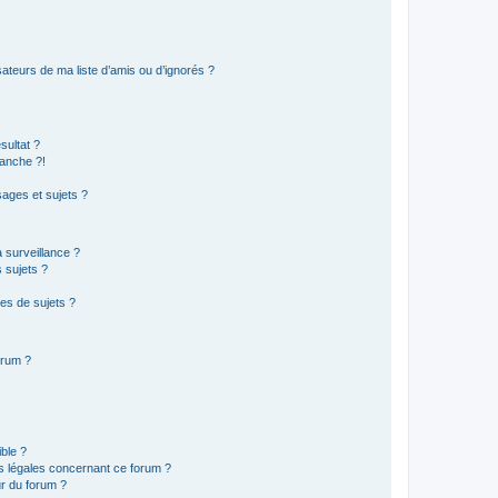
ateurs de ma liste d’amis ou d’ignorés ?
sultat ?
anche ?!
ages et sujets ?
a surveillance ?
 sujets ?
es de sujets ?
orum ?
ible ?
ns légales concernant ce forum ?
r du forum ?