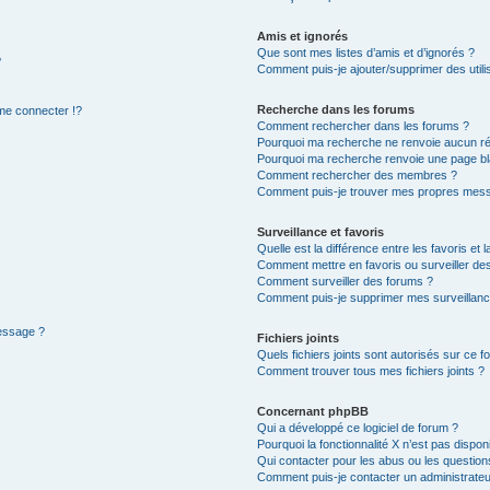
Amis et ignorés
Que sont mes listes d’amis et d’ignorés ?
?
Comment puis-je ajouter/supprimer des utilis
Recherche dans les forums
e connecter !?
Comment rechercher dans les forums ?
Pourquoi ma recherche ne renvoie aucun ré
Pourquoi ma recherche renvoie une page bl
Comment rechercher des membres ?
Comment puis-je trouver mes propres mess
Surveillance et favoris
Quelle est la différence entre les favoris et l
Comment mettre en favoris ou surveiller des
Comment surveiller des forums ?
Comment puis-je supprimer mes surveillanc
message ?
Fichiers joints
Quels fichiers joints sont autorisés sur ce f
Comment trouver tous mes fichiers joints ?
Concernant phpBB
Qui a développé ce logiciel de forum ?
Pourquoi la fonctionnalité X n’est pas dispon
Qui contacter pour les abus ou les questio
Comment puis-je contacter un administrateu