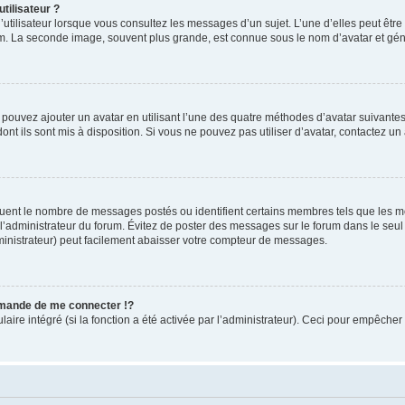
tilisateur ?
utilisateur lorsque vous consultez les messages d’un sujet. L’une d’elles peut êtr
rum. La seconde image, souvent plus grande, est connue sous le nom d’avatar et 
s pouvez ajouter un avatar en utilisant l’une des quatre méthodes d’avatar suivantes 
ont ils sont mis à disposition. Si vous ne pouvez pas utiliser d’avatar, contactez un
iquent le nombre de messages postés ou identifient certains membres tels que les 
ar l’administrateur du forum. Évitez de poster des messages sur le forum dans le seu
ministrateur) peut facilement abaisser votre compteur de messages.
mande de me connecter !?
re intégré (si la fonction a été activée par l’administrateur). Ceci pour empêcher l’u