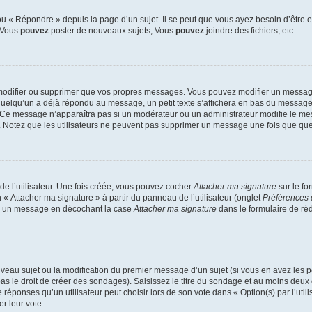
 « Répondre » depuis la page d’un sujet. Il se peut que vous ayez besoin d’être e
: Vous
pouvez
poster de nouveaux sujets, Vous
pouvez
joindre des fichiers, etc.
modifier ou supprimer que vos propres messages. Vous pouvez modifier un message
lqu’un a déjà répondu au message, un petit texte s’affichera en bas du message ind
n. Ce message n’apparaîtra pas si un modérateur ou un administrateur modifie le mes
ive. Notez que les utilisateurs ne peuvent pas supprimer un message une fois que qu
e l’utilisateur. Une fois créée, vous pouvez cocher
Attacher ma signature
sur le fo
 « Attacher ma signature » à partir du panneau de l’utilisateur (onglet
Préférences 
 à un message en décochant la case
Attacher ma signature
dans le formulaire de ré
ouveau sujet ou la modification du premier message d’un sujet (si vous en avez les p
 le droit de créer des sondages). Saisissez le titre du sondage et au moins deux o
onses qu’un utilisateur peut choisir lors de son vote dans « Option(s) par l’utilis
er leur vote.