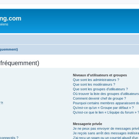
ing.com
péens
réquemment)
s fréquemment)
Niveaux d’utilisateurs et groupes
Que sont les administrateurs ?
Que sont les modérateurs ?
Que sont les groupes d’utilisateurs ?
Où trouver la liste des groupes d’utilisateur
Comment devenir chef de groupe ?
 ?!
Pourquoi certains membres apparaissent dan
Qu’est-ce qu’un « Groupe par défaut » ?
Qu’est-ce que le lien « L’équipe du forum » 
Messagerie privée
Je ne peux pas envoyer de messages privé
Je reçois sans arrêt des messages indésira
 connectés ?
J’ai reçu un spam ou un courriel abusif d’u