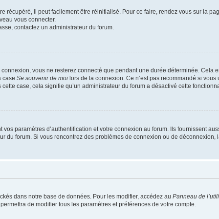
 récupéré, il peut facilement être réinitialisé. Pour ce faire, rendez vous sur la p
uveau vous connecter.
passe, contactez un administrateur du forum.
e connexion, vous ne resterez connecté que pendant une durée déterminée. Cela em
la case
Se souvenir de moi
lors de la connexion. Ce n’est pas recommandé si vous u
s cette case, cela signifie qu’un administrateur du forum a désactivé cette fonctionna
os paramètres d’authentification et votre connexion au forum. Ils fournissent aussi
teur du forum. Si vous rencontrez des problèmes de connexion ou de déconnexion, l
ockés dans notre base de données. Pour les modifier, accédez au
Panneau de l’util
 permettra de modifier tous les paramètres et préférences de votre compte.