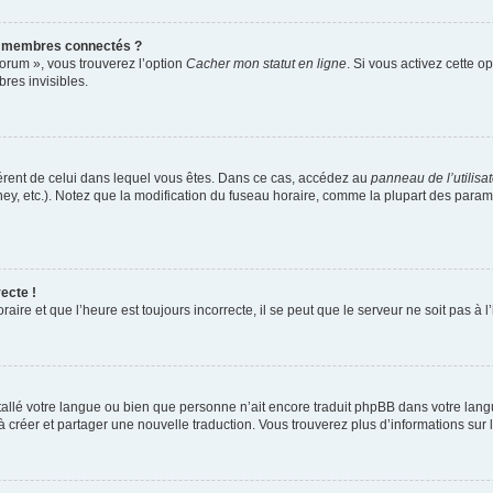
s membres connectés ?
forum », vous trouverez l’option
Cacher mon statut en ligne
. Si vous activez cette o
es invisibles.
ifférent de celui dans lequel vous êtes. Dans ce cas, accédez au
panneau de l’utilisa
ney, etc.). Notez que la modification du fuseau horaire, comme la plupart des para
ecte !
aire et que l’heure est toujours incorrecte, il se peut que le serveur ne soit pas à
installé votre langue ou bien que personne n’ait encore traduit phpBB dans votre l
s à créer et partager une nouvelle traduction. Vous trouverez plus d’informations sur l