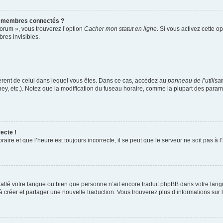
s membres connectés ?
forum », vous trouverez l’option
Cacher mon statut en ligne
. Si vous activez cette o
es invisibles.
ifférent de celui dans lequel vous êtes. Dans ce cas, accédez au
panneau de l’utilisa
ney, etc.). Notez que la modification du fuseau horaire, comme la plupart des para
ecte !
aire et que l’heure est toujours incorrecte, il se peut que le serveur ne soit pas à
installé votre langue ou bien que personne n’ait encore traduit phpBB dans votre l
s à créer et partager une nouvelle traduction. Vous trouverez plus d’informations sur l