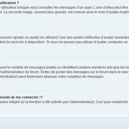
tilisateur ?
utilisateur lorsque vous consultez les messages d’un sujet. L’une d’elles peut êtr
rum. La seconde image, souvent plus grande, est connue sous le nom d’avatar et 
s pouvez ajouter un avatar en utilisant l’une des quatre méthodes d’avatar suivantes 
ont ils sont mis à disposition. Si vous ne pouvez pas utiliser d’avatar, contactez un
iquent le nombre de messages postés ou identifient certains membres tels que les 
ar l’administrateur du forum. Évitez de poster des messages sur le forum dans le seu
ministrateur) peut facilement abaisser votre compteur de messages.
mande de me connecter !?
re intégré (si la fonction a été activée par l’administrateur). Ceci pour empêcher l’u