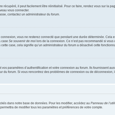
 récupéré, il peut facilement être réinitialisé. Pour ce faire, rendez vous sur la p
uveau vous connecter.
passe, contactez un administrateur du forum.
e connexion, vous ne resterez connecté que pendant une durée déterminée. Cela em
la case
Se souvenir de moi
lors de la connexion. Ce n’est pas recommandé si vous u
s cette case, cela signifie qu’un administrateur du forum a désactivé cette fonctionna
os paramètres d’authentification et votre connexion au forum. Ils fournissent aussi
teur du forum. Si vous rencontrez des problèmes de connexion ou de déconnexion, l
ockés dans notre base de données. Pour les modifier, accédez au
Panneau de l’util
 permettra de modifier tous les paramètres et préférences de votre compte.