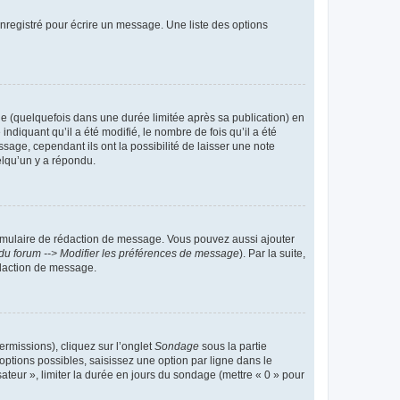
nregistré pour écrire un message. Une liste des options
 (quelquefois dans une durée limitée après sa publication) en
iquant qu’il a été modifié, le nombre de fois qu’il a été
sage, cependant ils ont la possibilité de laisser une note
elqu’un y a répondu.
rmulaire de rédaction de message. Vous pouvez aussi ajouter
du forum --> Modifier les préférences de message
). Par la suite,
daction de message.
ermissions), cliquez sur l’onglet
Sondage
sous la partie
ptions possibles, saisissez une option par ligne dans le
ateur », limiter la durée en jours du sondage (mettre « 0 » pour