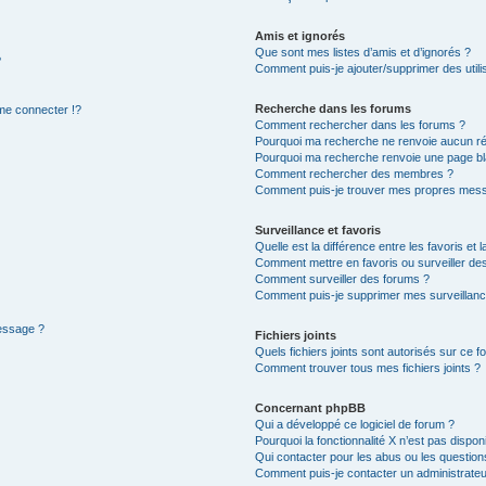
Amis et ignorés
Que sont mes listes d’amis et d’ignorés ?
?
Comment puis-je ajouter/supprimer des utilis
Recherche dans les forums
e connecter !?
Comment rechercher dans les forums ?
Pourquoi ma recherche ne renvoie aucun ré
Pourquoi ma recherche renvoie une page bl
Comment rechercher des membres ?
Comment puis-je trouver mes propres mess
Surveillance et favoris
Quelle est la différence entre les favoris et l
Comment mettre en favoris ou surveiller des
Comment surveiller des forums ?
Comment puis-je supprimer mes surveillanc
message ?
Fichiers joints
Quels fichiers joints sont autorisés sur ce f
Comment trouver tous mes fichiers joints ?
Concernant phpBB
Qui a développé ce logiciel de forum ?
Pourquoi la fonctionnalité X n’est pas dispon
Qui contacter pour les abus ou les questio
Comment puis-je contacter un administrateu