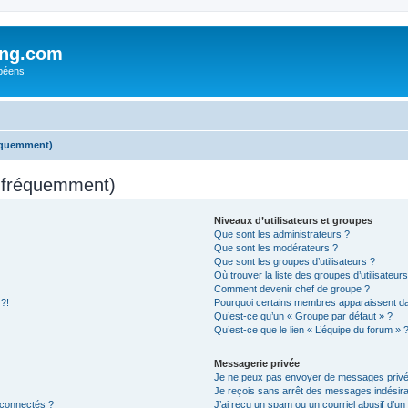
ing.com
péens
réquemment)
s fréquemment)
Niveaux d’utilisateurs et groupes
Que sont les administrateurs ?
Que sont les modérateurs ?
Que sont les groupes d’utilisateurs ?
Où trouver la liste des groupes d’utilisateur
Comment devenir chef de groupe ?
 ?!
Pourquoi certains membres apparaissent dan
Qu’est-ce qu’un « Groupe par défaut » ?
Qu’est-ce que le lien « L’équipe du forum » 
Messagerie privée
Je ne peux pas envoyer de messages privé
Je reçois sans arrêt des messages indésira
 connectés ?
J’ai reçu un spam ou un courriel abusif d’u