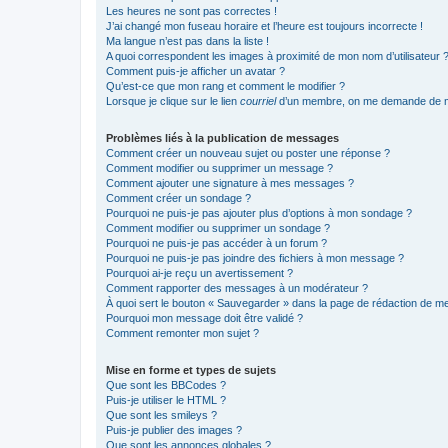
Les heures ne sont pas correctes !
J’ai changé mon fuseau horaire et l’heure est toujours incorrecte !
Ma langue n’est pas dans la liste !
A quoi correspondent les images à proximité de mon nom d’utilisateur 
Comment puis-je afficher un avatar ?
Qu’est-ce que mon rang et comment le modifier ?
Lorsque je clique sur le lien
courriel
d’un membre, on me demande de m
Problèmes liés à la publication de messages
Comment créer un nouveau sujet ou poster une réponse ?
Comment modifier ou supprimer un message ?
Comment ajouter une signature à mes messages ?
Comment créer un sondage ?
Pourquoi ne puis-je pas ajouter plus d’options à mon sondage ?
Comment modifier ou supprimer un sondage ?
Pourquoi ne puis-je pas accéder à un forum ?
Pourquoi ne puis-je pas joindre des fichiers à mon message ?
Pourquoi ai-je reçu un avertissement ?
Comment rapporter des messages à un modérateur ?
À quoi sert le bouton « Sauvegarder » dans la page de rédaction de 
Pourquoi mon message doit être validé ?
Comment remonter mon sujet ?
Mise en forme et types de sujets
Que sont les BBCodes ?
Puis-je utiliser le HTML ?
Que sont les smileys ?
Puis-je publier des images ?
Que sont les annonces globales ?