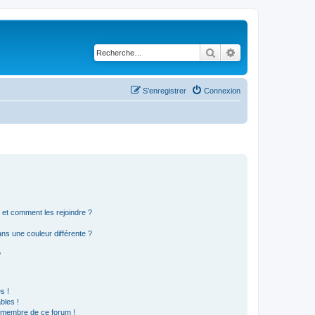
Rechercher
Recherche avancé
S’enregistrer
Connexion
s et comment les rejoindre ?
s une couleur différente ?
?
s !
bles !
n membre de ce forum !