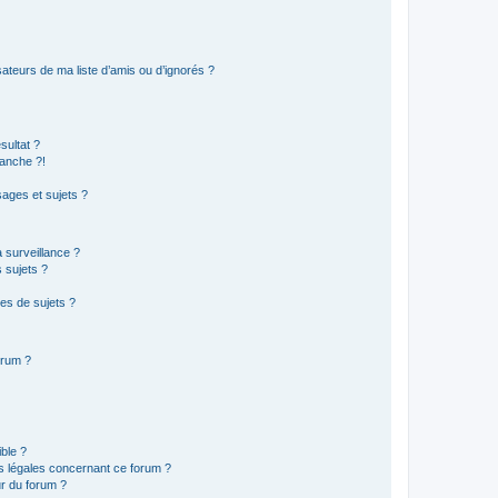
ateurs de ma liste d’amis ou d’ignorés ?
sultat ?
anche ?!
ages et sujets ?
a surveillance ?
 sujets ?
es de sujets ?
orum ?
ible ?
ns légales concernant ce forum ?
r du forum ?