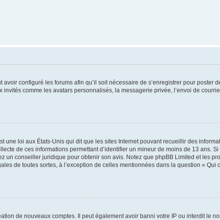
t avoir configuré les forums afin qu’il soit nécessaire de s’enregistrer pour poster
x invités comme les avatars personnalisés, la messagerie privée, l’envoi de courri
t une loi aux États-Unis qui dit que les sites Internet pouvant recueillir des infor
ollecte de ces informations permettant d’identifier un mineur de moins de 13 ans. S
tez un conseiller juridique pour obtenir son avis. Notez que phpBB Limited et les pr
gales de toutes sortes, à l’exception de celles mentionnées dans la question « Qui
réation de nouveaux comptes. Il peut également avoir banni votre IP ou interdit le no