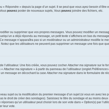
 « Répondre » depuis la page d’un sujet. Il se peut que vous ayez besoin d’être e
: Vous
pouvez
poster de nouveaux sujets, Vous
pouvez
joindre des fichiers, etc.
modifier ou supprimer que vos propres messages. Vous pouvez modifier un message
lqu’un a déjà répondu au message, un petit texte s’affichera en bas du message ind
n. Ce message n’apparaîtra pas si un modérateur ou un administrateur modifie le mes
ive. Notez que les utilisateurs ne peuvent pas supprimer un message une fois que qu
e l’utilisateur. Une fois créée, vous pouvez cocher
Attacher ma signature
sur le fo
 « Attacher ma signature » à partir du panneau de l’utilisateur (onglet
Préférences 
 à un message en décochant la case
Attacher ma signature
dans le formulaire de ré
ouveau sujet ou la modification du premier message d’un sujet (si vous en avez les p
 le droit de créer des sondages). Saisissez le titre du sondage et au moins deux o
onses qu’un utilisateur peut choisir lors de son vote dans « Option(s) par l’utilis
er leur vote.