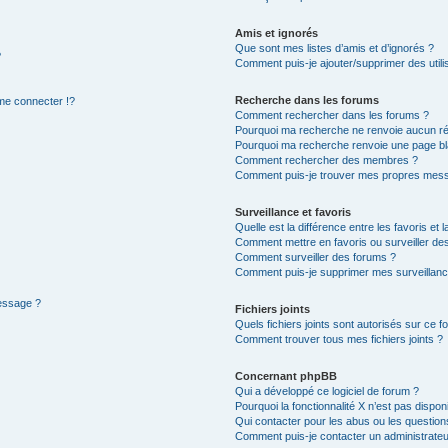
Amis et ignorés
Que sont mes listes d’amis et d’ignorés ?
?
Comment puis-je ajouter/supprimer des utilis
Recherche dans les forums
e connecter !?
Comment rechercher dans les forums ?
Pourquoi ma recherche ne renvoie aucun ré
Pourquoi ma recherche renvoie une page bl
Comment rechercher des membres ?
Comment puis-je trouver mes propres mess
Surveillance et favoris
Quelle est la différence entre les favoris et l
Comment mettre en favoris ou surveiller des
Comment surveiller des forums ?
Comment puis-je supprimer mes surveillanc
message ?
Fichiers joints
Quels fichiers joints sont autorisés sur ce f
Comment trouver tous mes fichiers joints ?
Concernant phpBB
Qui a développé ce logiciel de forum ?
Pourquoi la fonctionnalité X n’est pas dispon
Qui contacter pour les abus ou les questio
Comment puis-je contacter un administrateu