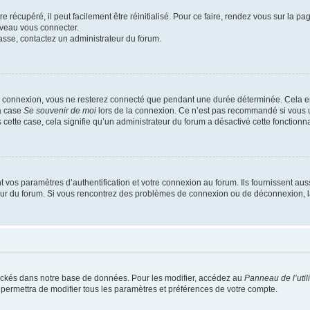
 récupéré, il peut facilement être réinitialisé. Pour ce faire, rendez vous sur la p
uveau vous connecter.
passe, contactez un administrateur du forum.
e connexion, vous ne resterez connecté que pendant une durée déterminée. Cela em
la case
Se souvenir de moi
lors de la connexion. Ce n’est pas recommandé si vous u
s cette case, cela signifie qu’un administrateur du forum a désactivé cette fonctionna
os paramètres d’authentification et votre connexion au forum. Ils fournissent aussi
teur du forum. Si vous rencontrez des problèmes de connexion ou de déconnexion, l
ockés dans notre base de données. Pour les modifier, accédez au
Panneau de l’util
 permettra de modifier tous les paramètres et préférences de votre compte.