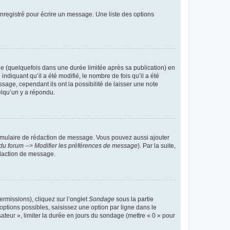
nregistré pour écrire un message. Une liste des options
 (quelquefois dans une durée limitée après sa publication) en
iquant qu’il a été modifié, le nombre de fois qu’il a été
sage, cependant ils ont la possibilité de laisser une note
elqu’un y a répondu.
rmulaire de rédaction de message. Vous pouvez aussi ajouter
du forum --> Modifier les préférences de message
). Par la suite,
daction de message.
ermissions), cliquez sur l’onglet
Sondage
sous la partie
ptions possibles, saisissez une option par ligne dans le
ateur », limiter la durée en jours du sondage (mettre « 0 » pour