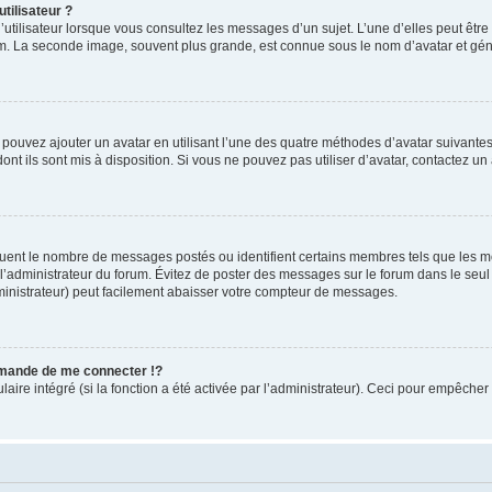
tilisateur ?
utilisateur lorsque vous consultez les messages d’un sujet. L’une d’elles peut êtr
rum. La seconde image, souvent plus grande, est connue sous le nom d’avatar et 
s pouvez ajouter un avatar en utilisant l’une des quatre méthodes d’avatar suivantes 
ont ils sont mis à disposition. Si vous ne pouvez pas utiliser d’avatar, contactez un
iquent le nombre de messages postés ou identifient certains membres tels que les 
ar l’administrateur du forum. Évitez de poster des messages sur le forum dans le seu
ministrateur) peut facilement abaisser votre compteur de messages.
mande de me connecter !?
re intégré (si la fonction a été activée par l’administrateur). Ceci pour empêcher l’u