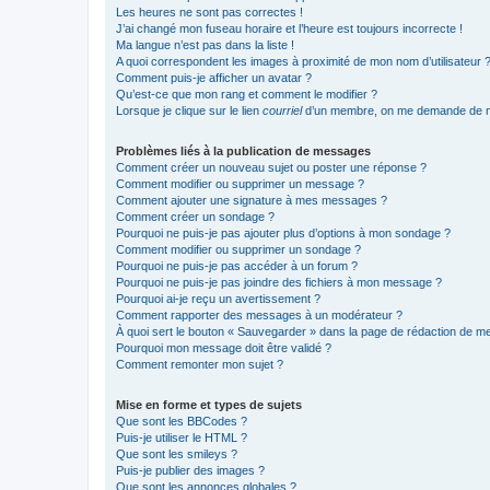
Les heures ne sont pas correctes !
J’ai changé mon fuseau horaire et l’heure est toujours incorrecte !
Ma langue n’est pas dans la liste !
A quoi correspondent les images à proximité de mon nom d’utilisateur 
Comment puis-je afficher un avatar ?
Qu’est-ce que mon rang et comment le modifier ?
Lorsque je clique sur le lien
courriel
d’un membre, on me demande de m
Problèmes liés à la publication de messages
Comment créer un nouveau sujet ou poster une réponse ?
Comment modifier ou supprimer un message ?
Comment ajouter une signature à mes messages ?
Comment créer un sondage ?
Pourquoi ne puis-je pas ajouter plus d’options à mon sondage ?
Comment modifier ou supprimer un sondage ?
Pourquoi ne puis-je pas accéder à un forum ?
Pourquoi ne puis-je pas joindre des fichiers à mon message ?
Pourquoi ai-je reçu un avertissement ?
Comment rapporter des messages à un modérateur ?
À quoi sert le bouton « Sauvegarder » dans la page de rédaction de 
Pourquoi mon message doit être validé ?
Comment remonter mon sujet ?
Mise en forme et types de sujets
Que sont les BBCodes ?
Puis-je utiliser le HTML ?
Que sont les smileys ?
Puis-je publier des images ?
Que sont les annonces globales ?