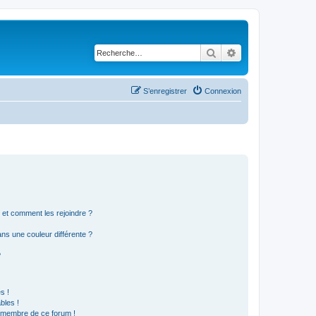
Rechercher
Recherche avancé
S’enregistrer
Connexion
s et comment les rejoindre ?
s une couleur différente ?
?
s !
bles !
n membre de ce forum !