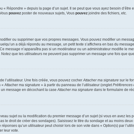
 « Répondre » depuis la page d’un sujet. Il se peut que vous ayez besoin d’être e
: Vous
pouvez
poster de nouveaux sujets, Vous
pouvez
joindre des fichiers, etc.
modifier ou supprimer que vos propres messages. Vous pouvez modifier un message
lqu’un a déjà répondu au message, un petit texte s’affichera en bas du message ind
n. Ce message n’apparaîtra pas si un modérateur ou un administrateur modifie le mes
ive. Notez que les utilisateurs ne peuvent pas supprimer un message une fois que qu
e l’utilisateur. Une fois créée, vous pouvez cocher
Attacher ma signature
sur le fo
 « Attacher ma signature » à partir du panneau de l’utilisateur (onglet
Préférences 
 à un message en décochant la case
Attacher ma signature
dans le formulaire de ré
ouveau sujet ou la modification du premier message d’un sujet (si vous en avez les p
 le droit de créer des sondages). Saisissez le titre du sondage et au moins deux o
onses qu’un utilisateur peut choisir lors de son vote dans « Option(s) par l’utilis
er leur vote.