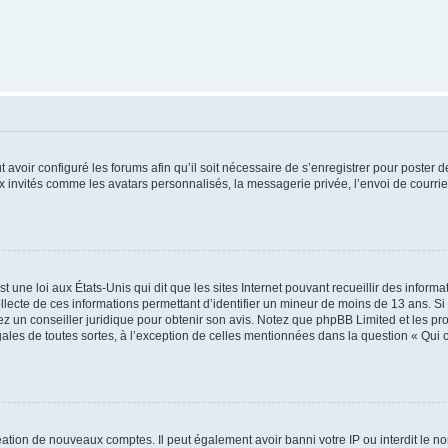
t avoir configuré les forums afin qu’il soit nécessaire de s’enregistrer pour poster
x invités comme les avatars personnalisés, la messagerie privée, l’envoi de courri
t une loi aux États-Unis qui dit que les sites Internet pouvant recueillir des infor
ollecte de ces informations permettant d’identifier un mineur de moins de 13 ans. S
tez un conseiller juridique pour obtenir son avis. Notez que phpBB Limited et les pr
gales de toutes sortes, à l’exception de celles mentionnées dans la question « Qui
réation de nouveaux comptes. Il peut également avoir banni votre IP ou interdit le no