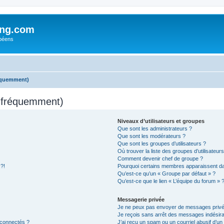
ing.com
péens
réquemment)
s fréquemment)
Niveaux d’utilisateurs et groupes
Que sont les administrateurs ?
Que sont les modérateurs ?
Que sont les groupes d’utilisateurs ?
Où trouver la liste des groupes d’utilisateur
Comment devenir chef de groupe ?
 ?!
Pourquoi certains membres apparaissent dan
Qu’est-ce qu’un « Groupe par défaut » ?
Qu’est-ce que le lien « L’équipe du forum » 
Messagerie privée
Je ne peux pas envoyer de messages privé
Je reçois sans arrêt des messages indésira
 connectés ?
J’ai reçu un spam ou un courriel abusif d’u