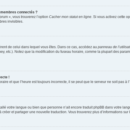
s membres connectés ?
forum », vous trouverez l’option
Cacher mon statut en ligne
. Si vous activez cette o
es invisibles.
ifférent de celui dans lequel vous êtes. Dans ce cas, accédez au
panneau de l’utilisa
ney, etc.). Notez que la modification du fuseau horaire, comme la plupart des para
ecte !
aire et que l’heure est toujours incorrecte, il se peut que le serveur ne soit pas à
installé votre langue ou bien que personne n’ait encore traduit phpBB dans votre l
s à créer et partager une nouvelle traduction. Vous trouverez plus d’informations sur l