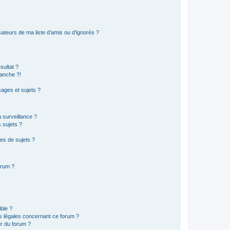
ateurs de ma liste d’amis ou d’ignorés ?
sultat ?
anche ?!
ages et sujets ?
a surveillance ?
 sujets ?
es de sujets ?
orum ?
ible ?
ns légales concernant ce forum ?
r du forum ?