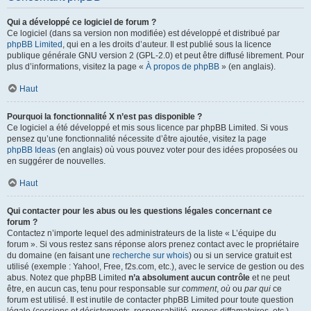
Qui a développé ce logiciel de forum ?
Ce logiciel (dans sa version non modifiée) est développé et distribué par
phpBB Limited
, qui en a les droits d’auteur. Il est publié sous la licence
publique générale GNU version 2 (GPL-2.0) et peut être diffusé librement. Pour
plus d’informations, visitez la page «
À propos de phpBB
» (en anglais).
Haut
Pourquoi la fonctionnalité X n’est pas disponible ?
Ce logiciel a été développé et mis sous licence par phpBB Limited. Si vous
pensez qu’une fonctionnalité nécessite d’être ajoutée, visitez la page
phpBB Ideas
(en anglais) où vous pouvez voter pour des idées proposées ou
en suggérer de nouvelles.
Haut
Qui contacter pour les abus ou les questions légales concernant ce
forum ?
Contactez n’importe lequel des administrateurs de la liste « L’équipe du
forum ». Si vous restez sans réponse alors prenez contact avec le propriétaire
du domaine (en faisant une
recherche sur whois
) ou si un service gratuit est
utilisé (exemple : Yahoo!, Free, f2s.com, etc.), avec le service de gestion ou des
abus. Notez que phpBB Limited
n’a absolument aucun contrôle
et ne peut
être, en aucun cas, tenu pour responsable sur
comment
,
où
ou
par qui
ce
forum est utilisé. Il est inutile de contacter phpBB Limited pour toute question