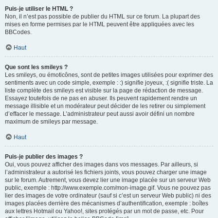
Puis-je utiliser le HTML ?
Non, il n’est pas possible de publier du HTML sur ce forum. La plupart des
mises en forme permises par le HTML peuvent être appliquées avec les
BBCodes.
Haut
Que sont les smileys ?
Les smileys, ou émoticônes, sont de petites images utilisées pour exprimer des
sentiments avec un code simple, exemple : :) signifie joyeux, :( signifie triste. La
liste complète des smileys est visible sur la page de rédaction de message.
Essayez toutefois de ne pas en abuser. Ils peuvent rapidement rendre un
message illisible et un modérateur peut décider de les retirer ou simplement
d’effacer le message. L’administrateur peut aussi avoir défini un nombre
maximum de smileys par message.
Haut
Puis-je publier des images ?
Oui, vous pouvez afficher des images dans vos messages. Par ailleurs, si
l’administrateur a autorisé les fichiers joints, vous pouvez charger une image
sur le forum. Autrement, vous devez lier une image placée sur un serveur Web
public, exemple : http://www.exemple.com/mon-image.gif. Vous ne pouvez pas
lier des images de votre ordinateur (sauf si c’est un serveur Web public) ni des
images placées derrière des mécanismes d’authentification, exemple : boîtes
aux lettres Hotmail ou Yahoo!, sites protégés par un mot de passe, etc. Pour