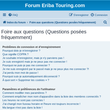
Forum Eriba Touring.com
FAQ
S’enregistrer
Connexion
R
Index du forum
Foire aux questions (Questions posées fréquemment)
e
Foire aux questions (Questions posées
c
fréquemment)
h
e
Problèmes de connexion et d’enregistrement
Pourquoi dois-je m’enregistrer ?
r
Que signifie COPPA ?
c
Je souhaite m’enregistrer, mais je n’y parviens pas !
Je suis enregistré mais je ne peux pas me connecter !
h
Pourquoi ne puis-je pas me connecter ?
Je me suis enregistré par le passé mais je ne peux plus me connecter ?!
e
J’ai perdu mon mot de passe !
r
Pourquoi suis-je automatiquement déconnecté ?
À quoi sert « Supprimer les cookies » ?
Paramètres et préférences de l’utilisateur
Comment modifier mes paramètres ?
Comment empêcher mon nom d’apparaître dans la liste des membres connectés ?
Les heures ne sont pas correctes !
J’ai changé mon fuseau horaire et l’heure est toujours incorrecte !
Ma langue n’est pas dans la liste !