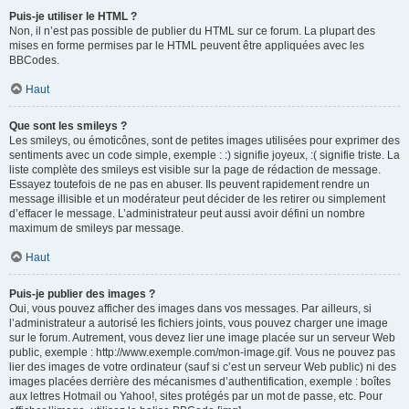
Puis-je utiliser le HTML ?
Non, il n’est pas possible de publier du HTML sur ce forum. La plupart des
mises en forme permises par le HTML peuvent être appliquées avec les
BBCodes.
Haut
Que sont les smileys ?
Les smileys, ou émoticônes, sont de petites images utilisées pour exprimer des
sentiments avec un code simple, exemple : :) signifie joyeux, :( signifie triste. La
liste complète des smileys est visible sur la page de rédaction de message.
Essayez toutefois de ne pas en abuser. Ils peuvent rapidement rendre un
message illisible et un modérateur peut décider de les retirer ou simplement
d’effacer le message. L’administrateur peut aussi avoir défini un nombre
maximum de smileys par message.
Haut
Puis-je publier des images ?
Oui, vous pouvez afficher des images dans vos messages. Par ailleurs, si
l’administrateur a autorisé les fichiers joints, vous pouvez charger une image
sur le forum. Autrement, vous devez lier une image placée sur un serveur Web
public, exemple : http://www.exemple.com/mon-image.gif. Vous ne pouvez pas
lier des images de votre ordinateur (sauf si c’est un serveur Web public) ni des
images placées derrière des mécanismes d’authentification, exemple : boîtes
aux lettres Hotmail ou Yahoo!, sites protégés par un mot de passe, etc. Pour