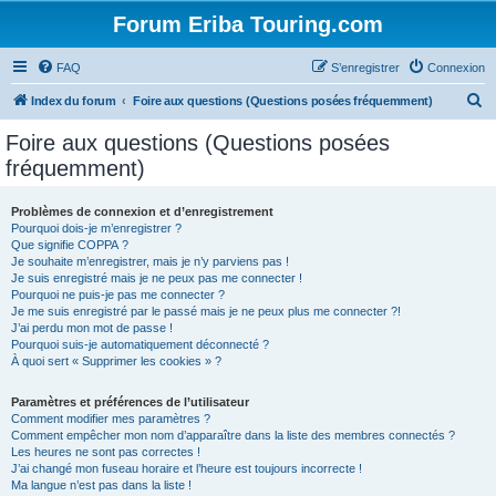
Forum Eriba Touring.com
FAQ
S’enregistrer
Connexion
R
Index du forum
Foire aux questions (Questions posées fréquemment)
e
Foire aux questions (Questions posées
c
fréquemment)
h
e
Problèmes de connexion et d’enregistrement
Pourquoi dois-je m’enregistrer ?
r
Que signifie COPPA ?
c
Je souhaite m’enregistrer, mais je n’y parviens pas !
Je suis enregistré mais je ne peux pas me connecter !
h
Pourquoi ne puis-je pas me connecter ?
Je me suis enregistré par le passé mais je ne peux plus me connecter ?!
e
J’ai perdu mon mot de passe !
r
Pourquoi suis-je automatiquement déconnecté ?
À quoi sert « Supprimer les cookies » ?
Paramètres et préférences de l’utilisateur
Comment modifier mes paramètres ?
Comment empêcher mon nom d’apparaître dans la liste des membres connectés ?
Les heures ne sont pas correctes !
J’ai changé mon fuseau horaire et l’heure est toujours incorrecte !
Ma langue n’est pas dans la liste !