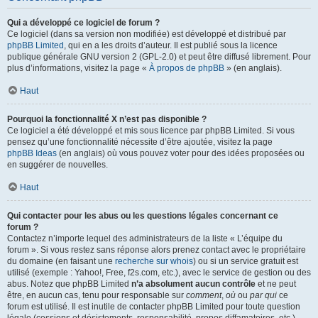
Qui a développé ce logiciel de forum ?
Ce logiciel (dans sa version non modifiée) est développé et distribué par
phpBB Limited
, qui en a les droits d’auteur. Il est publié sous la licence
publique générale GNU version 2 (GPL-2.0) et peut être diffusé librement. Pour
plus d’informations, visitez la page «
À propos de phpBB
» (en anglais).
Haut
Pourquoi la fonctionnalité X n’est pas disponible ?
Ce logiciel a été développé et mis sous licence par phpBB Limited. Si vous
pensez qu’une fonctionnalité nécessite d’être ajoutée, visitez la page
phpBB Ideas
(en anglais) où vous pouvez voter pour des idées proposées ou
en suggérer de nouvelles.
Haut
Qui contacter pour les abus ou les questions légales concernant ce
forum ?
Contactez n’importe lequel des administrateurs de la liste « L’équipe du
forum ». Si vous restez sans réponse alors prenez contact avec le propriétaire
du domaine (en faisant une
recherche sur whois
) ou si un service gratuit est
utilisé (exemple : Yahoo!, Free, f2s.com, etc.), avec le service de gestion ou des
abus. Notez que phpBB Limited
n’a absolument aucun contrôle
et ne peut
être, en aucun cas, tenu pour responsable sur
comment
,
où
ou
par qui
ce
forum est utilisé. Il est inutile de contacter phpBB Limited pour toute question