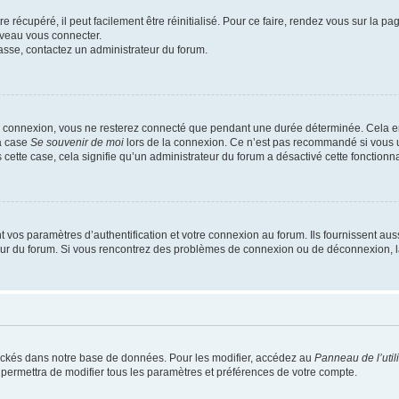
 récupéré, il peut facilement être réinitialisé. Pour ce faire, rendez vous sur la p
uveau vous connecter.
passe, contactez un administrateur du forum.
e connexion, vous ne resterez connecté que pendant une durée déterminée. Cela em
la case
Se souvenir de moi
lors de la connexion. Ce n’est pas recommandé si vous u
s cette case, cela signifie qu’un administrateur du forum a désactivé cette fonctionna
os paramètres d’authentification et votre connexion au forum. Ils fournissent aussi
teur du forum. Si vous rencontrez des problèmes de connexion ou de déconnexion, l
ockés dans notre base de données. Pour les modifier, accédez au
Panneau de l’util
 permettra de modifier tous les paramètres et préférences de votre compte.