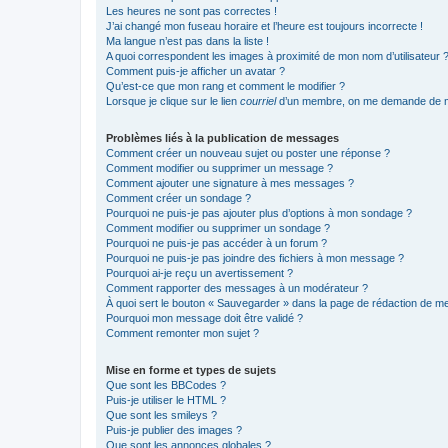
Les heures ne sont pas correctes !
J’ai changé mon fuseau horaire et l’heure est toujours incorrecte !
Ma langue n’est pas dans la liste !
A quoi correspondent les images à proximité de mon nom d’utilisateur 
Comment puis-je afficher un avatar ?
Qu’est-ce que mon rang et comment le modifier ?
Lorsque je clique sur le lien
courriel
d’un membre, on me demande de m
Problèmes liés à la publication de messages
Comment créer un nouveau sujet ou poster une réponse ?
Comment modifier ou supprimer un message ?
Comment ajouter une signature à mes messages ?
Comment créer un sondage ?
Pourquoi ne puis-je pas ajouter plus d’options à mon sondage ?
Comment modifier ou supprimer un sondage ?
Pourquoi ne puis-je pas accéder à un forum ?
Pourquoi ne puis-je pas joindre des fichiers à mon message ?
Pourquoi ai-je reçu un avertissement ?
Comment rapporter des messages à un modérateur ?
À quoi sert le bouton « Sauvegarder » dans la page de rédaction de 
Pourquoi mon message doit être validé ?
Comment remonter mon sujet ?
Mise en forme et types de sujets
Que sont les BBCodes ?
Puis-je utiliser le HTML ?
Que sont les smileys ?
Puis-je publier des images ?
Que sont les annonces globales ?