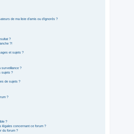
ateurs de ma liste d’amis ou d’ignorés ?
sultat ?
anche ?!
ages et sujets ?
a surveillance ?
 sujets ?
es de sujets ?
orum ?
ible ?
ns légales concernant ce forum ?
r du forum ?