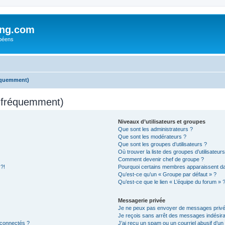
ing.com
péens
réquemment)
s fréquemment)
Niveaux d’utilisateurs et groupes
Que sont les administrateurs ?
Que sont les modérateurs ?
Que sont les groupes d’utilisateurs ?
Où trouver la liste des groupes d’utilisateur
Comment devenir chef de groupe ?
 ?!
Pourquoi certains membres apparaissent dan
Qu’est-ce qu’un « Groupe par défaut » ?
Qu’est-ce que le lien « L’équipe du forum » 
Messagerie privée
Je ne peux pas envoyer de messages privé
Je reçois sans arrêt des messages indésira
 connectés ?
J’ai reçu un spam ou un courriel abusif d’u