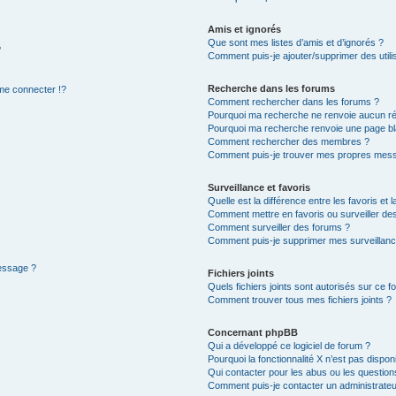
Amis et ignorés
Que sont mes listes d’amis et d’ignorés ?
?
Comment puis-je ajouter/supprimer des utilis
Recherche dans les forums
e connecter !?
Comment rechercher dans les forums ?
Pourquoi ma recherche ne renvoie aucun ré
Pourquoi ma recherche renvoie une page bl
Comment rechercher des membres ?
Comment puis-je trouver mes propres mess
Surveillance et favoris
Quelle est la différence entre les favoris et l
Comment mettre en favoris ou surveiller des
Comment surveiller des forums ?
Comment puis-je supprimer mes surveillanc
message ?
Fichiers joints
Quels fichiers joints sont autorisés sur ce f
Comment trouver tous mes fichiers joints ?
Concernant phpBB
Qui a développé ce logiciel de forum ?
Pourquoi la fonctionnalité X n’est pas dispon
Qui contacter pour les abus ou les questio
Comment puis-je contacter un administrateu