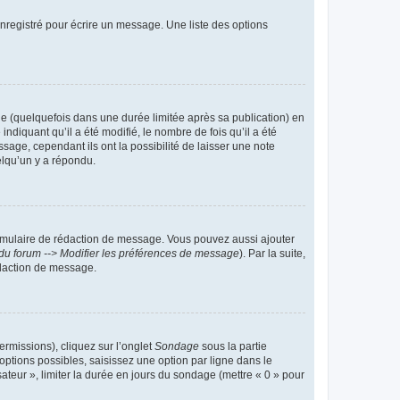
nregistré pour écrire un message. Une liste des options
 (quelquefois dans une durée limitée après sa publication) en
iquant qu’il a été modifié, le nombre de fois qu’il a été
sage, cependant ils ont la possibilité de laisser une note
elqu’un y a répondu.
rmulaire de rédaction de message. Vous pouvez aussi ajouter
du forum --> Modifier les préférences de message
). Par la suite,
daction de message.
ermissions), cliquez sur l’onglet
Sondage
sous la partie
ptions possibles, saisissez une option par ligne dans le
ateur », limiter la durée en jours du sondage (mettre « 0 » pour