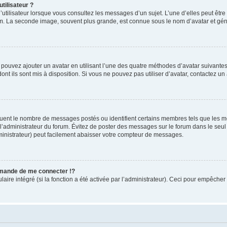
tilisateur ?
utilisateur lorsque vous consultez les messages d’un sujet. L’une d’elles peut êtr
rum. La seconde image, souvent plus grande, est connue sous le nom d’avatar et 
s pouvez ajouter un avatar en utilisant l’une des quatre méthodes d’avatar suivantes 
ont ils sont mis à disposition. Si vous ne pouvez pas utiliser d’avatar, contactez un
iquent le nombre de messages postés ou identifient certains membres tels que les 
ar l’administrateur du forum. Évitez de poster des messages sur le forum dans le seu
ministrateur) peut facilement abaisser votre compteur de messages.
mande de me connecter !?
re intégré (si la fonction a été activée par l’administrateur). Ceci pour empêcher l’u