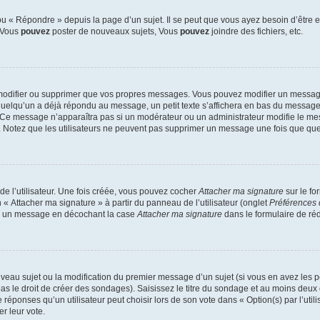
 « Répondre » depuis la page d’un sujet. Il se peut que vous ayez besoin d’être e
: Vous
pouvez
poster de nouveaux sujets, Vous
pouvez
joindre des fichiers, etc.
modifier ou supprimer que vos propres messages. Vous pouvez modifier un message
lqu’un a déjà répondu au message, un petit texte s’affichera en bas du message ind
n. Ce message n’apparaîtra pas si un modérateur ou un administrateur modifie le mes
ive. Notez que les utilisateurs ne peuvent pas supprimer un message une fois que qu
e l’utilisateur. Une fois créée, vous pouvez cocher
Attacher ma signature
sur le fo
 « Attacher ma signature » à partir du panneau de l’utilisateur (onglet
Préférences 
 à un message en décochant la case
Attacher ma signature
dans le formulaire de ré
ouveau sujet ou la modification du premier message d’un sujet (si vous en avez les p
 le droit de créer des sondages). Saisissez le titre du sondage et au moins deux o
onses qu’un utilisateur peut choisir lors de son vote dans « Option(s) par l’utilis
er leur vote.