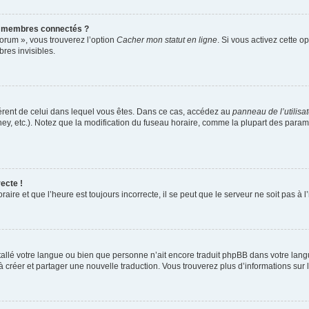
s membres connectés ?
forum », vous trouverez l’option
Cacher mon statut en ligne
. Si vous activez cette o
es invisibles.
ifférent de celui dans lequel vous êtes. Dans ce cas, accédez au
panneau de l’utilisa
ney, etc.). Notez que la modification du fuseau horaire, comme la plupart des para
ecte !
aire et que l’heure est toujours incorrecte, il se peut que le serveur ne soit pas à
installé votre langue ou bien que personne n’ait encore traduit phpBB dans votre l
s à créer et partager une nouvelle traduction. Vous trouverez plus d’informations sur l