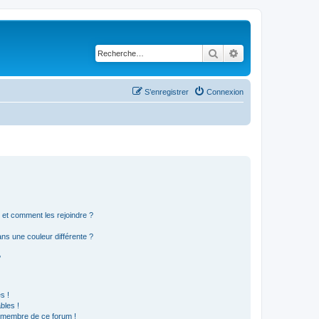
Rechercher
Recherche avancé
S’enregistrer
Connexion
s et comment les rejoindre ?
s une couleur différente ?
?
s !
bles !
n membre de ce forum !