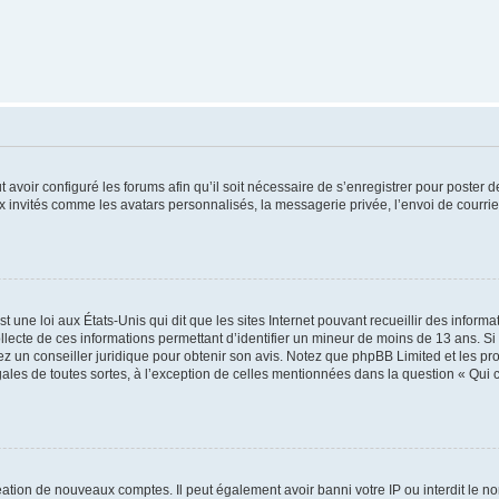
t avoir configuré les forums afin qu’il soit nécessaire de s’enregistrer pour poster
x invités comme les avatars personnalisés, la messagerie privée, l’envoi de courri
t une loi aux États-Unis qui dit que les sites Internet pouvant recueillir des infor
ollecte de ces informations permettant d’identifier un mineur de moins de 13 ans. S
tez un conseiller juridique pour obtenir son avis. Notez que phpBB Limited et les pr
gales de toutes sortes, à l’exception de celles mentionnées dans la question « Qui
réation de nouveaux comptes. Il peut également avoir banni votre IP ou interdit le no