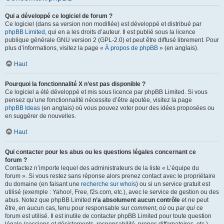
Qui a développé ce logiciel de forum ?
Ce logiciel (dans sa version non modifiée) est développé et distribué par
phpBB Limited
, qui en a les droits d’auteur. Il est publié sous la licence
publique générale GNU version 2 (GPL-2.0) et peut être diffusé librement. Pour
plus d’informations, visitez la page «
À propos de phpBB
» (en anglais).
Haut
Pourquoi la fonctionnalité X n’est pas disponible ?
Ce logiciel a été développé et mis sous licence par phpBB Limited. Si vous
pensez qu’une fonctionnalité nécessite d’être ajoutée, visitez la page
phpBB Ideas
(en anglais) où vous pouvez voter pour des idées proposées ou
en suggérer de nouvelles.
Haut
Qui contacter pour les abus ou les questions légales concernant ce
forum ?
Contactez n’importe lequel des administrateurs de la liste « L’équipe du
forum ». Si vous restez sans réponse alors prenez contact avec le propriétaire
du domaine (en faisant une
recherche sur whois
) ou si un service gratuit est
utilisé (exemple : Yahoo!, Free, f2s.com, etc.), avec le service de gestion ou des
abus. Notez que phpBB Limited
n’a absolument aucun contrôle
et ne peut
être, en aucun cas, tenu pour responsable sur
comment
,
où
ou
par qui
ce
forum est utilisé. Il est inutile de contacter phpBB Limited pour toute question