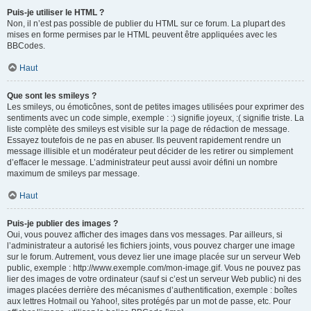
Puis-je utiliser le HTML ?
Non, il n’est pas possible de publier du HTML sur ce forum. La plupart des
mises en forme permises par le HTML peuvent être appliquées avec les
BBCodes.
Haut
Que sont les smileys ?
Les smileys, ou émoticônes, sont de petites images utilisées pour exprimer des
sentiments avec un code simple, exemple : :) signifie joyeux, :( signifie triste. La
liste complète des smileys est visible sur la page de rédaction de message.
Essayez toutefois de ne pas en abuser. Ils peuvent rapidement rendre un
message illisible et un modérateur peut décider de les retirer ou simplement
d’effacer le message. L’administrateur peut aussi avoir défini un nombre
maximum de smileys par message.
Haut
Puis-je publier des images ?
Oui, vous pouvez afficher des images dans vos messages. Par ailleurs, si
l’administrateur a autorisé les fichiers joints, vous pouvez charger une image
sur le forum. Autrement, vous devez lier une image placée sur un serveur Web
public, exemple : http://www.exemple.com/mon-image.gif. Vous ne pouvez pas
lier des images de votre ordinateur (sauf si c’est un serveur Web public) ni des
images placées derrière des mécanismes d’authentification, exemple : boîtes
aux lettres Hotmail ou Yahoo!, sites protégés par un mot de passe, etc. Pour