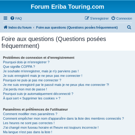
Forum Eriba Touring.com
FAQ
S’enregistrer
Connexion
R
Index du forum
Foire aux questions (Questions posées fréquemment)
e
Foire aux questions (Questions posées
c
fréquemment)
h
e
Problèmes de connexion et d’enregistrement
Pourquoi dois-je m’enregistrer ?
r
Que signifie COPPA ?
c
Je souhaite m’enregistrer, mais je n’y parviens pas !
Je suis enregistré mais je ne peux pas me connecter !
h
Pourquoi ne puis-je pas me connecter ?
Je me suis enregistré par le passé mais je ne peux plus me connecter ?!
e
J’ai perdu mon mot de passe !
r
Pourquoi suis-je automatiquement déconnecté ?
À quoi sert « Supprimer les cookies » ?
Paramètres et préférences de l’utilisateur
Comment modifier mes paramètres ?
Comment empêcher mon nom d’apparaître dans la liste des membres connectés ?
Les heures ne sont pas correctes !
J’ai changé mon fuseau horaire et l’heure est toujours incorrecte !
Ma langue n’est pas dans la liste !