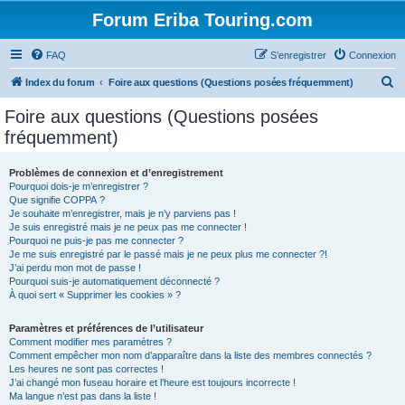
Forum Eriba Touring.com
FAQ
S’enregistrer
Connexion
R
Index du forum
Foire aux questions (Questions posées fréquemment)
e
Foire aux questions (Questions posées
c
fréquemment)
h
e
Problèmes de connexion et d’enregistrement
Pourquoi dois-je m’enregistrer ?
r
Que signifie COPPA ?
c
Je souhaite m’enregistrer, mais je n’y parviens pas !
Je suis enregistré mais je ne peux pas me connecter !
h
Pourquoi ne puis-je pas me connecter ?
Je me suis enregistré par le passé mais je ne peux plus me connecter ?!
e
J’ai perdu mon mot de passe !
r
Pourquoi suis-je automatiquement déconnecté ?
À quoi sert « Supprimer les cookies » ?
Paramètres et préférences de l’utilisateur
Comment modifier mes paramètres ?
Comment empêcher mon nom d’apparaître dans la liste des membres connectés ?
Les heures ne sont pas correctes !
J’ai changé mon fuseau horaire et l’heure est toujours incorrecte !
Ma langue n’est pas dans la liste !