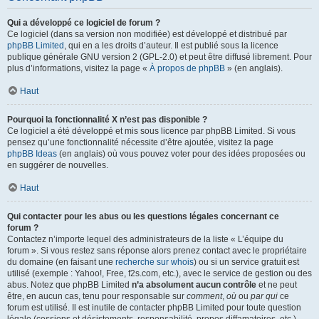
Qui a développé ce logiciel de forum ?
Ce logiciel (dans sa version non modifiée) est développé et distribué par
phpBB Limited
, qui en a les droits d’auteur. Il est publié sous la licence
publique générale GNU version 2 (GPL-2.0) et peut être diffusé librement. Pour
plus d’informations, visitez la page «
À propos de phpBB
» (en anglais).
Haut
Pourquoi la fonctionnalité X n’est pas disponible ?
Ce logiciel a été développé et mis sous licence par phpBB Limited. Si vous
pensez qu’une fonctionnalité nécessite d’être ajoutée, visitez la page
phpBB Ideas
(en anglais) où vous pouvez voter pour des idées proposées ou
en suggérer de nouvelles.
Haut
Qui contacter pour les abus ou les questions légales concernant ce
forum ?
Contactez n’importe lequel des administrateurs de la liste « L’équipe du
forum ». Si vous restez sans réponse alors prenez contact avec le propriétaire
du domaine (en faisant une
recherche sur whois
) ou si un service gratuit est
utilisé (exemple : Yahoo!, Free, f2s.com, etc.), avec le service de gestion ou des
abus. Notez que phpBB Limited
n’a absolument aucun contrôle
et ne peut
être, en aucun cas, tenu pour responsable sur
comment
,
où
ou
par qui
ce
forum est utilisé. Il est inutile de contacter phpBB Limited pour toute question