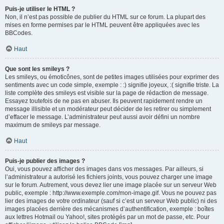
Puis-je utiliser le HTML ?
Non, il n’est pas possible de publier du HTML sur ce forum. La plupart des
mises en forme permises par le HTML peuvent être appliquées avec les
BBCodes.
Haut
Que sont les smileys ?
Les smileys, ou émoticônes, sont de petites images utilisées pour exprimer des
sentiments avec un code simple, exemple : :) signifie joyeux, :( signifie triste. La
liste complète des smileys est visible sur la page de rédaction de message.
Essayez toutefois de ne pas en abuser. Ils peuvent rapidement rendre un
message illisible et un modérateur peut décider de les retirer ou simplement
d’effacer le message. L’administrateur peut aussi avoir défini un nombre
maximum de smileys par message.
Haut
Puis-je publier des images ?
Oui, vous pouvez afficher des images dans vos messages. Par ailleurs, si
l’administrateur a autorisé les fichiers joints, vous pouvez charger une image
sur le forum. Autrement, vous devez lier une image placée sur un serveur Web
public, exemple : http://www.exemple.com/mon-image.gif. Vous ne pouvez pas
lier des images de votre ordinateur (sauf si c’est un serveur Web public) ni des
images placées derrière des mécanismes d’authentification, exemple : boîtes
aux lettres Hotmail ou Yahoo!, sites protégés par un mot de passe, etc. Pour