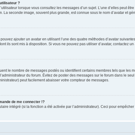
tilisateur ?
utilisateur lorsque vous consultez les messages d’un sujet. L’une d’elles peut êtr
rum. La seconde image, souvent plus grande, est connue sous le nom d’avatar et 
s pouvez ajouter un avatar en utilisant l’une des quatre méthodes d’avatar suivantes 
ont ils sont mis à disposition. Si vous ne pouvez pas utiliser d’avatar, contactez un
iquent le nombre de messages postés ou identifient certains membres tels que les 
ar l’administrateur du forum. Évitez de poster des messages sur le forum dans le seu
ministrateur) peut facilement abaisser votre compteur de messages.
mande de me connecter !?
re intégré (si la fonction a été activée par l’administrateur). Ceci pour empêcher l’u