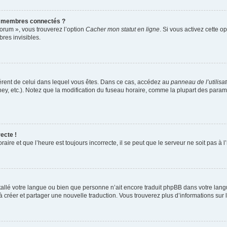
s membres connectés ?
forum », vous trouverez l’option
Cacher mon statut en ligne
. Si vous activez cette o
es invisibles.
ifférent de celui dans lequel vous êtes. Dans ce cas, accédez au
panneau de l’utilisa
ney, etc.). Notez que la modification du fuseau horaire, comme la plupart des para
ecte !
aire et que l’heure est toujours incorrecte, il se peut que le serveur ne soit pas à
installé votre langue ou bien que personne n’ait encore traduit phpBB dans votre l
s à créer et partager une nouvelle traduction. Vous trouverez plus d’informations sur l