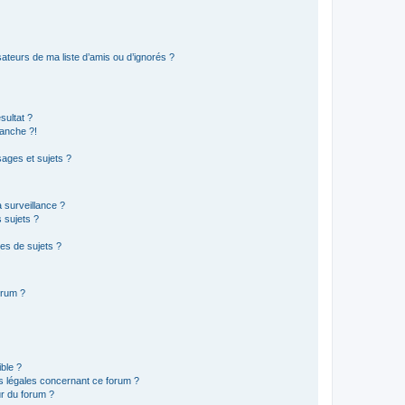
ateurs de ma liste d’amis ou d’ignorés ?
sultat ?
anche ?!
ages et sujets ?
a surveillance ?
 sujets ?
es de sujets ?
orum ?
ible ?
ns légales concernant ce forum ?
r du forum ?