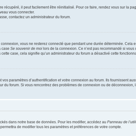
 récupéré, il peut facilement être réinitialisé. Pour ce faire, rendez vous sur la p
uveau vous connecter.
passe, contactez un administrateur du forum.
e connexion, vous ne resterez connecté que pendant une durée déterminée. Cela em
la case
Se souvenir de moi
lors de la connexion. Ce n’est pas recommandé si vous u
s cette case, cela signifie qu’un administrateur du forum a désactivé cette fonctionna
os paramètres d’authentification et votre connexion au forum. Ils fournissent aussi
teur du forum. Si vous rencontrez des problèmes de connexion ou de déconnexion, l
ockés dans notre base de données. Pour les modifier, accédez au
Panneau de l’util
 permettra de modifier tous les paramètres et préférences de votre compte.