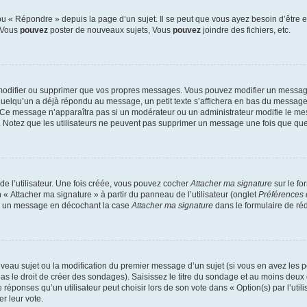
 « Répondre » depuis la page d’un sujet. Il se peut que vous ayez besoin d’être e
: Vous
pouvez
poster de nouveaux sujets, Vous
pouvez
joindre des fichiers, etc.
modifier ou supprimer que vos propres messages. Vous pouvez modifier un message
lqu’un a déjà répondu au message, un petit texte s’affichera en bas du message ind
n. Ce message n’apparaîtra pas si un modérateur ou un administrateur modifie le mes
ive. Notez que les utilisateurs ne peuvent pas supprimer un message une fois que qu
e l’utilisateur. Une fois créée, vous pouvez cocher
Attacher ma signature
sur le fo
 « Attacher ma signature » à partir du panneau de l’utilisateur (onglet
Préférences 
 à un message en décochant la case
Attacher ma signature
dans le formulaire de ré
ouveau sujet ou la modification du premier message d’un sujet (si vous en avez les p
 le droit de créer des sondages). Saisissez le titre du sondage et au moins deux o
onses qu’un utilisateur peut choisir lors de son vote dans « Option(s) par l’utilis
er leur vote.