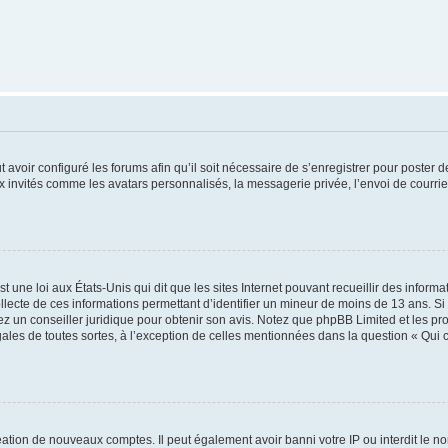
t avoir configuré les forums afin qu’il soit nécessaire de s’enregistrer pour poster
x invités comme les avatars personnalisés, la messagerie privée, l’envoi de courri
t une loi aux États-Unis qui dit que les sites Internet pouvant recueillir des infor
ollecte de ces informations permettant d’identifier un mineur de moins de 13 ans. S
tez un conseiller juridique pour obtenir son avis. Notez que phpBB Limited et les pr
gales de toutes sortes, à l’exception de celles mentionnées dans la question « Qui
réation de nouveaux comptes. Il peut également avoir banni votre IP ou interdit le no