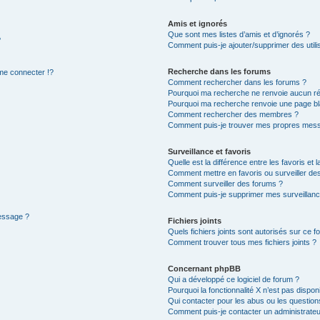
Amis et ignorés
Que sont mes listes d’amis et d’ignorés ?
?
Comment puis-je ajouter/supprimer des utilis
Recherche dans les forums
e connecter !?
Comment rechercher dans les forums ?
Pourquoi ma recherche ne renvoie aucun ré
Pourquoi ma recherche renvoie une page bl
Comment rechercher des membres ?
Comment puis-je trouver mes propres mess
Surveillance et favoris
Quelle est la différence entre les favoris et l
Comment mettre en favoris ou surveiller des
Comment surveiller des forums ?
Comment puis-je supprimer mes surveillanc
message ?
Fichiers joints
Quels fichiers joints sont autorisés sur ce f
Comment trouver tous mes fichiers joints ?
Concernant phpBB
Qui a développé ce logiciel de forum ?
Pourquoi la fonctionnalité X n’est pas dispon
Qui contacter pour les abus ou les questio
Comment puis-je contacter un administrateu