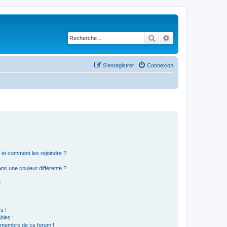
Rechercher
Recherche avancé
S’enregistrer
Connexion
s et comment les rejoindre ?
s une couleur différente ?
?
s !
bles !
n membre de ce forum !