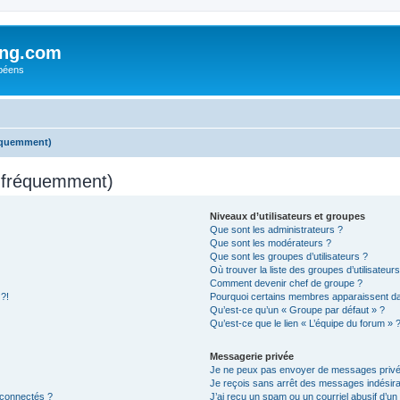
ing.com
péens
réquemment)
s fréquemment)
Niveaux d’utilisateurs et groupes
Que sont les administrateurs ?
Que sont les modérateurs ?
Que sont les groupes d’utilisateurs ?
Où trouver la liste des groupes d’utilisateur
Comment devenir chef de groupe ?
 ?!
Pourquoi certains membres apparaissent dan
Qu’est-ce qu’un « Groupe par défaut » ?
Qu’est-ce que le lien « L’équipe du forum » 
Messagerie privée
Je ne peux pas envoyer de messages privé
Je reçois sans arrêt des messages indésira
 connectés ?
J’ai reçu un spam ou un courriel abusif d’u