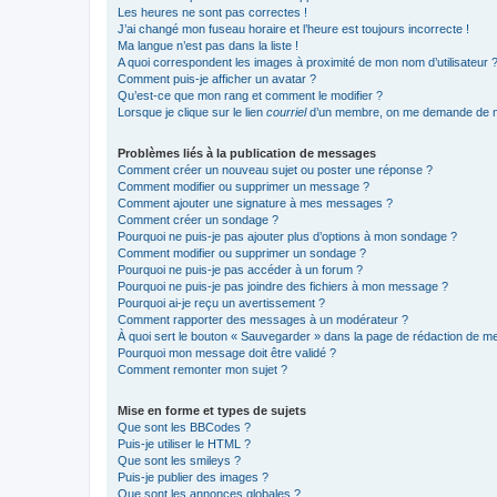
Les heures ne sont pas correctes !
J’ai changé mon fuseau horaire et l’heure est toujours incorrecte !
Ma langue n’est pas dans la liste !
A quoi correspondent les images à proximité de mon nom d’utilisateur 
Comment puis-je afficher un avatar ?
Qu’est-ce que mon rang et comment le modifier ?
Lorsque je clique sur le lien
courriel
d’un membre, on me demande de m
Problèmes liés à la publication de messages
Comment créer un nouveau sujet ou poster une réponse ?
Comment modifier ou supprimer un message ?
Comment ajouter une signature à mes messages ?
Comment créer un sondage ?
Pourquoi ne puis-je pas ajouter plus d’options à mon sondage ?
Comment modifier ou supprimer un sondage ?
Pourquoi ne puis-je pas accéder à un forum ?
Pourquoi ne puis-je pas joindre des fichiers à mon message ?
Pourquoi ai-je reçu un avertissement ?
Comment rapporter des messages à un modérateur ?
À quoi sert le bouton « Sauvegarder » dans la page de rédaction de 
Pourquoi mon message doit être validé ?
Comment remonter mon sujet ?
Mise en forme et types de sujets
Que sont les BBCodes ?
Puis-je utiliser le HTML ?
Que sont les smileys ?
Puis-je publier des images ?
Que sont les annonces globales ?