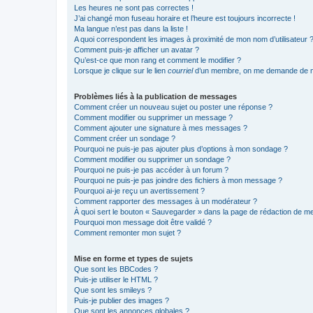
Les heures ne sont pas correctes !
J’ai changé mon fuseau horaire et l’heure est toujours incorrecte !
Ma langue n’est pas dans la liste !
A quoi correspondent les images à proximité de mon nom d’utilisateur 
Comment puis-je afficher un avatar ?
Qu’est-ce que mon rang et comment le modifier ?
Lorsque je clique sur le lien
courriel
d’un membre, on me demande de m
Problèmes liés à la publication de messages
Comment créer un nouveau sujet ou poster une réponse ?
Comment modifier ou supprimer un message ?
Comment ajouter une signature à mes messages ?
Comment créer un sondage ?
Pourquoi ne puis-je pas ajouter plus d’options à mon sondage ?
Comment modifier ou supprimer un sondage ?
Pourquoi ne puis-je pas accéder à un forum ?
Pourquoi ne puis-je pas joindre des fichiers à mon message ?
Pourquoi ai-je reçu un avertissement ?
Comment rapporter des messages à un modérateur ?
À quoi sert le bouton « Sauvegarder » dans la page de rédaction de 
Pourquoi mon message doit être validé ?
Comment remonter mon sujet ?
Mise en forme et types de sujets
Que sont les BBCodes ?
Puis-je utiliser le HTML ?
Que sont les smileys ?
Puis-je publier des images ?
Que sont les annonces globales ?