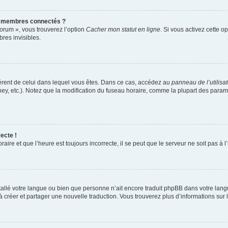
s membres connectés ?
forum », vous trouverez l’option
Cacher mon statut en ligne
. Si vous activez cette o
es invisibles.
ifférent de celui dans lequel vous êtes. Dans ce cas, accédez au
panneau de l’utilisa
ney, etc.). Notez que la modification du fuseau horaire, comme la plupart des para
ecte !
aire et que l’heure est toujours incorrecte, il se peut que le serveur ne soit pas à
installé votre langue ou bien que personne n’ait encore traduit phpBB dans votre l
s à créer et partager une nouvelle traduction. Vous trouverez plus d’informations sur l