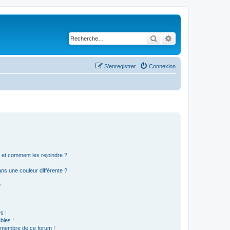
Rechercher
Recherche avancé
S’enregistrer
Connexion
s et comment les rejoindre ?
s une couleur différente ?
?
s !
bles !
n membre de ce forum !