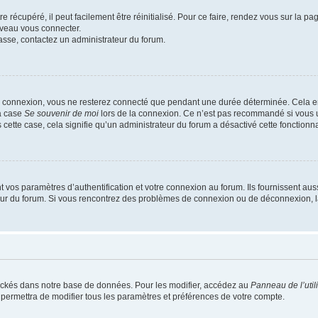
 récupéré, il peut facilement être réinitialisé. Pour ce faire, rendez vous sur la p
uveau vous connecter.
passe, contactez un administrateur du forum.
e connexion, vous ne resterez connecté que pendant une durée déterminée. Cela em
la case
Se souvenir de moi
lors de la connexion. Ce n’est pas recommandé si vous u
s cette case, cela signifie qu’un administrateur du forum a désactivé cette fonctionna
os paramètres d’authentification et votre connexion au forum. Ils fournissent aussi
teur du forum. Si vous rencontrez des problèmes de connexion ou de déconnexion, l
ockés dans notre base de données. Pour les modifier, accédez au
Panneau de l’util
 permettra de modifier tous les paramètres et préférences de votre compte.