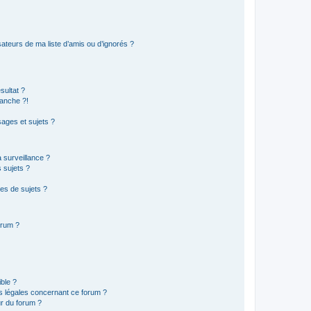
ateurs de ma liste d’amis ou d’ignorés ?
sultat ?
anche ?!
ages et sujets ?
a surveillance ?
 sujets ?
es de sujets ?
orum ?
ible ?
ns légales concernant ce forum ?
r du forum ?