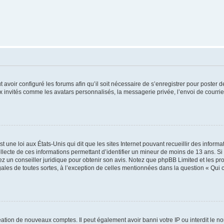
t avoir configuré les forums afin qu’il soit nécessaire de s’enregistrer pour poster
x invités comme les avatars personnalisés, la messagerie privée, l’envoi de courri
t une loi aux États-Unis qui dit que les sites Internet pouvant recueillir des infor
ollecte de ces informations permettant d’identifier un mineur de moins de 13 ans. S
tez un conseiller juridique pour obtenir son avis. Notez que phpBB Limited et les pr
gales de toutes sortes, à l’exception de celles mentionnées dans la question « Qui
réation de nouveaux comptes. Il peut également avoir banni votre IP ou interdit le no