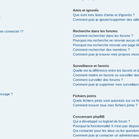
Amis et ignorés
Que sont mes listes d’amis et d’ignorés ?
?
Comment puis-je ajouter/supprimer des utilis
Recherche dans les forums
e connecter !?
Comment rechercher dans les forums ?
Pourquoi ma recherche ne renvoie aucun ré
Pourquoi ma recherche renvoie une page bl
Comment rechercher des membres ?
Comment puis-je trouver mes propres mess
Surveillance et favoris
Quelle est la différence entre les favoris et l
Comment mettre en favoris ou surveiller des
Comment surveiller des forums ?
Comment puis-je supprimer mes surveillanc
message ?
Fichiers joints
Quels fichiers joints sont autorisés sur ce f
Comment trouver tous mes fichiers joints ?
Concernant phpBB
Qui a développé ce logiciel de forum ?
Pourquoi la fonctionnalité X n’est pas dispon
Qui contacter pour les abus ou les questio
Comment puis-je contacter un administrateu