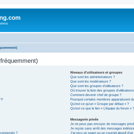
ing.com
péens
réquemment)
s fréquemment)
Niveaux d’utilisateurs et groupes
Que sont les administrateurs ?
Que sont les modérateurs ?
Que sont les groupes d’utilisateurs ?
Où trouver la liste des groupes d’utilisateur
Comment devenir chef de groupe ?
 ?!
Pourquoi certains membres apparaissent dan
Qu’est-ce qu’un « Groupe par défaut » ?
Qu’est-ce que le lien « L’équipe du forum » 
Messagerie privée
Je ne peux pas envoyer de messages privé
Je reçois sans arrêt des messages indésira
 connectés ?
J’ai reçu un spam ou un courriel abusif d’u