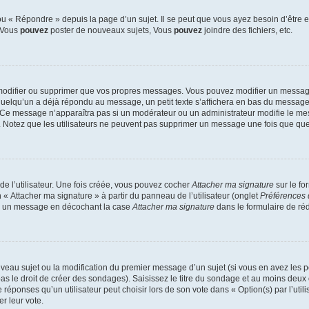
 « Répondre » depuis la page d’un sujet. Il se peut que vous ayez besoin d’être e
: Vous
pouvez
poster de nouveaux sujets, Vous
pouvez
joindre des fichiers, etc.
modifier ou supprimer que vos propres messages. Vous pouvez modifier un message
lqu’un a déjà répondu au message, un petit texte s’affichera en bas du message ind
n. Ce message n’apparaîtra pas si un modérateur ou un administrateur modifie le mes
ive. Notez que les utilisateurs ne peuvent pas supprimer un message une fois que qu
e l’utilisateur. Une fois créée, vous pouvez cocher
Attacher ma signature
sur le fo
 « Attacher ma signature » à partir du panneau de l’utilisateur (onglet
Préférences 
 à un message en décochant la case
Attacher ma signature
dans le formulaire de ré
ouveau sujet ou la modification du premier message d’un sujet (si vous en avez les p
 le droit de créer des sondages). Saisissez le titre du sondage et au moins deux o
onses qu’un utilisateur peut choisir lors de son vote dans « Option(s) par l’utilis
er leur vote.