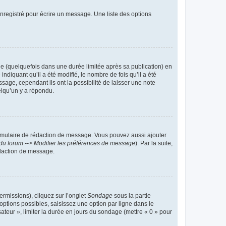
nregistré pour écrire un message. Une liste des options
 (quelquefois dans une durée limitée après sa publication) en
iquant qu’il a été modifié, le nombre de fois qu’il a été
sage, cependant ils ont la possibilité de laisser une note
elqu’un y a répondu.
rmulaire de rédaction de message. Vous pouvez aussi ajouter
du forum --> Modifier les préférences de message
). Par la suite,
daction de message.
ermissions), cliquez sur l’onglet
Sondage
sous la partie
ptions possibles, saisissez une option par ligne dans le
ateur », limiter la durée en jours du sondage (mettre « 0 » pour