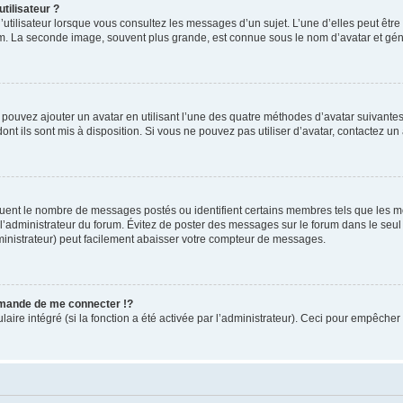
tilisateur ?
utilisateur lorsque vous consultez les messages d’un sujet. L’une d’elles peut êtr
rum. La seconde image, souvent plus grande, est connue sous le nom d’avatar et 
s pouvez ajouter un avatar en utilisant l’une des quatre méthodes d’avatar suivantes 
ont ils sont mis à disposition. Si vous ne pouvez pas utiliser d’avatar, contactez un
iquent le nombre de messages postés ou identifient certains membres tels que les 
ar l’administrateur du forum. Évitez de poster des messages sur le forum dans le seu
ministrateur) peut facilement abaisser votre compteur de messages.
mande de me connecter !?
re intégré (si la fonction a été activée par l’administrateur). Ceci pour empêcher l’u