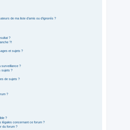
ateurs de ma liste d’amis ou d’ignorés ?
sultat ?
anche ?!
ages et sujets ?
a surveillance ?
 sujets ?
es de sujets ?
orum ?
ible ?
ns légales concernant ce forum ?
r du forum ?