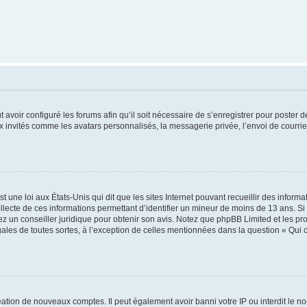
t avoir configuré les forums afin qu’il soit nécessaire de s’enregistrer pour poster
x invités comme les avatars personnalisés, la messagerie privée, l’envoi de courri
t une loi aux États-Unis qui dit que les sites Internet pouvant recueillir des infor
ollecte de ces informations permettant d’identifier un mineur de moins de 13 ans. S
tez un conseiller juridique pour obtenir son avis. Notez que phpBB Limited et les pr
gales de toutes sortes, à l’exception de celles mentionnées dans la question « Qui
réation de nouveaux comptes. Il peut également avoir banni votre IP ou interdit le no