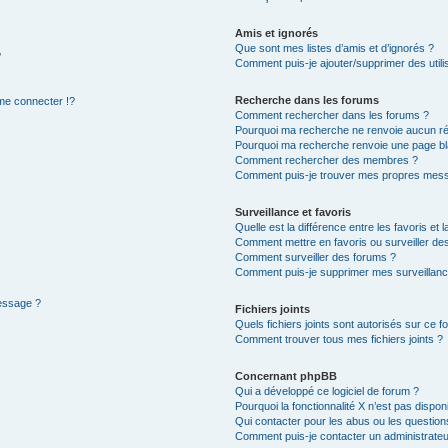
Amis et ignorés
Que sont mes listes d’amis et d’ignorés ?
?
Comment puis-je ajouter/supprimer des utilis
Recherche dans les forums
e connecter !?
Comment rechercher dans les forums ?
Pourquoi ma recherche ne renvoie aucun ré
Pourquoi ma recherche renvoie une page bl
Comment rechercher des membres ?
Comment puis-je trouver mes propres mess
Surveillance et favoris
Quelle est la différence entre les favoris et l
Comment mettre en favoris ou surveiller des
Comment surveiller des forums ?
Comment puis-je supprimer mes surveillanc
message ?
Fichiers joints
Quels fichiers joints sont autorisés sur ce f
Comment trouver tous mes fichiers joints ?
Concernant phpBB
Qui a développé ce logiciel de forum ?
Pourquoi la fonctionnalité X n’est pas dispon
Qui contacter pour les abus ou les questio
Comment puis-je contacter un administrateu