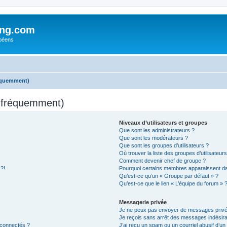
ing.com
péens
réquemment)
s fréquemment)
Niveaux d’utilisateurs et groupes
Que sont les administrateurs ?
Que sont les modérateurs ?
Que sont les groupes d’utilisateurs ?
Où trouver la liste des groupes d’utilisateur
Comment devenir chef de groupe ?
 ?!
Pourquoi certains membres apparaissent dan
Qu’est-ce qu’un « Groupe par défaut » ?
Qu’est-ce que le lien « L’équipe du forum » 
Messagerie privée
Je ne peux pas envoyer de messages privé
Je reçois sans arrêt des messages indésira
 connectés ?
J’ai reçu un spam ou un courriel abusif d’u