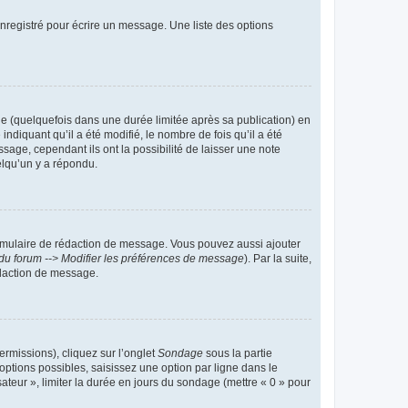
nregistré pour écrire un message. Une liste des options
 (quelquefois dans une durée limitée après sa publication) en
iquant qu’il a été modifié, le nombre de fois qu’il a été
sage, cependant ils ont la possibilité de laisser une note
elqu’un y a répondu.
rmulaire de rédaction de message. Vous pouvez aussi ajouter
du forum --> Modifier les préférences de message
). Par la suite,
daction de message.
ermissions), cliquez sur l’onglet
Sondage
sous la partie
ptions possibles, saisissez une option par ligne dans le
ateur », limiter la durée en jours du sondage (mettre « 0 » pour