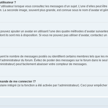
tilisateur ?
utilisateur lorsque vous consultez les messages d’un sujet. L’une d’elles peut êtr
rum. La seconde image, souvent plus grande, est connue sous le nom d’avatar et 
s pouvez ajouter un avatar en utilisant l’une des quatre méthodes d’avatar suivantes 
ont ils sont mis à disposition. Si vous ne pouvez pas utiliser d’avatar, contactez un
iquent le nombre de messages postés ou identifient certains membres tels que les 
ar l’administrateur du forum. Évitez de poster des messages sur le forum dans le seu
ministrateur) peut facilement abaisser votre compteur de messages.
mande de me connecter !?
re intégré (si la fonction a été activée par l’administrateur). Ceci pour empêcher l’u