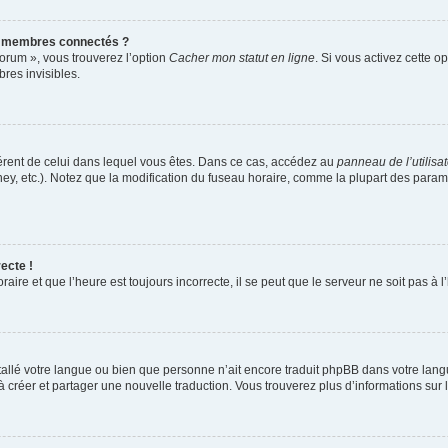
s membres connectés ?
forum », vous trouverez l’option
Cacher mon statut en ligne
. Si vous activez cette o
es invisibles.
ifférent de celui dans lequel vous êtes. Dans ce cas, accédez au
panneau de l’utilisa
ney, etc.). Notez que la modification du fuseau horaire, comme la plupart des para
ecte !
aire et que l’heure est toujours incorrecte, il se peut que le serveur ne soit pas à
installé votre langue ou bien que personne n’ait encore traduit phpBB dans votre l
s à créer et partager une nouvelle traduction. Vous trouverez plus d’informations sur l