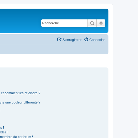
Rechercher
Recherche avancé
S’enregistrer
Connexion
s et comment les rejoindre ?
s une couleur différente ?
?
s !
bles !
n membre de ce forum !