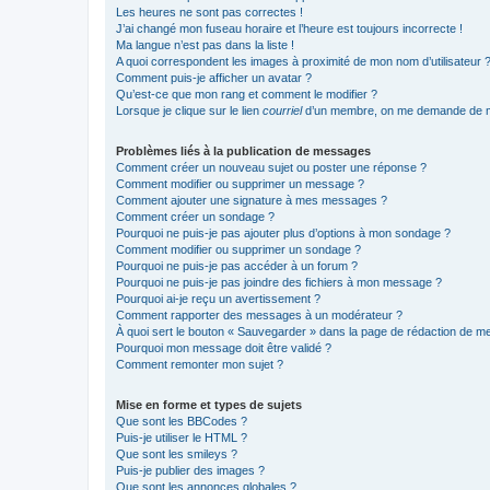
Les heures ne sont pas correctes !
J’ai changé mon fuseau horaire et l’heure est toujours incorrecte !
Ma langue n’est pas dans la liste !
A quoi correspondent les images à proximité de mon nom d’utilisateur 
Comment puis-je afficher un avatar ?
Qu’est-ce que mon rang et comment le modifier ?
Lorsque je clique sur le lien
courriel
d’un membre, on me demande de m
Problèmes liés à la publication de messages
Comment créer un nouveau sujet ou poster une réponse ?
Comment modifier ou supprimer un message ?
Comment ajouter une signature à mes messages ?
Comment créer un sondage ?
Pourquoi ne puis-je pas ajouter plus d’options à mon sondage ?
Comment modifier ou supprimer un sondage ?
Pourquoi ne puis-je pas accéder à un forum ?
Pourquoi ne puis-je pas joindre des fichiers à mon message ?
Pourquoi ai-je reçu un avertissement ?
Comment rapporter des messages à un modérateur ?
À quoi sert le bouton « Sauvegarder » dans la page de rédaction de 
Pourquoi mon message doit être validé ?
Comment remonter mon sujet ?
Mise en forme et types de sujets
Que sont les BBCodes ?
Puis-je utiliser le HTML ?
Que sont les smileys ?
Puis-je publier des images ?
Que sont les annonces globales ?