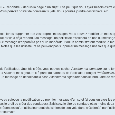
 « Répondre » depuis la page d’un sujet. Il se peut que vous ayez besoin d’être e
: Vous
pouvez
poster de nouveaux sujets, Vous
pouvez
joindre des fichiers, etc.
modifier ou supprimer que vos propres messages. Vous pouvez modifier un message
lqu’un a déjà répondu au message, un petit texte s’affichera en bas du message ind
n. Ce message n’apparaîtra pas si un modérateur ou un administrateur modifie le mes
ive. Notez que les utilisateurs ne peuvent pas supprimer un message une fois que qu
e l’utilisateur. Une fois créée, vous pouvez cocher
Attacher ma signature
sur le fo
 « Attacher ma signature » à partir du panneau de l’utilisateur (onglet
Préférences 
 à un message en décochant la case
Attacher ma signature
dans le formulaire de ré
ouveau sujet ou la modification du premier message d’un sujet (si vous en avez les p
 le droit de créer des sondages). Saisissez le titre du sondage et au moins deux o
onses qu’un utilisateur peut choisir lors de son vote dans « Option(s) par l’utilis
er leur vote.