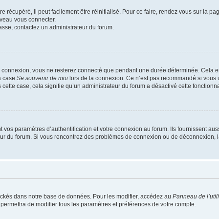
 récupéré, il peut facilement être réinitialisé. Pour ce faire, rendez vous sur la p
uveau vous connecter.
passe, contactez un administrateur du forum.
e connexion, vous ne resterez connecté que pendant une durée déterminée. Cela em
la case
Se souvenir de moi
lors de la connexion. Ce n’est pas recommandé si vous u
s cette case, cela signifie qu’un administrateur du forum a désactivé cette fonctionna
os paramètres d’authentification et votre connexion au forum. Ils fournissent aussi
teur du forum. Si vous rencontrez des problèmes de connexion ou de déconnexion, l
ockés dans notre base de données. Pour les modifier, accédez au
Panneau de l’util
 permettra de modifier tous les paramètres et préférences de votre compte.