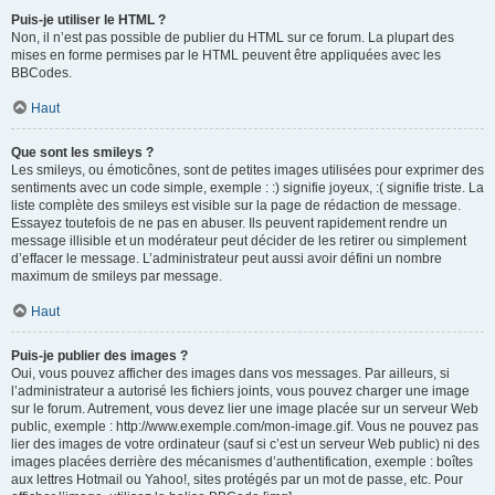
Puis-je utiliser le HTML ?
Non, il n’est pas possible de publier du HTML sur ce forum. La plupart des
mises en forme permises par le HTML peuvent être appliquées avec les
BBCodes.
Haut
Que sont les smileys ?
Les smileys, ou émoticônes, sont de petites images utilisées pour exprimer des
sentiments avec un code simple, exemple : :) signifie joyeux, :( signifie triste. La
liste complète des smileys est visible sur la page de rédaction de message.
Essayez toutefois de ne pas en abuser. Ils peuvent rapidement rendre un
message illisible et un modérateur peut décider de les retirer ou simplement
d’effacer le message. L’administrateur peut aussi avoir défini un nombre
maximum de smileys par message.
Haut
Puis-je publier des images ?
Oui, vous pouvez afficher des images dans vos messages. Par ailleurs, si
l’administrateur a autorisé les fichiers joints, vous pouvez charger une image
sur le forum. Autrement, vous devez lier une image placée sur un serveur Web
public, exemple : http://www.exemple.com/mon-image.gif. Vous ne pouvez pas
lier des images de votre ordinateur (sauf si c’est un serveur Web public) ni des
images placées derrière des mécanismes d’authentification, exemple : boîtes
aux lettres Hotmail ou Yahoo!, sites protégés par un mot de passe, etc. Pour