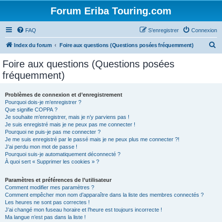
Forum Eriba Touring.com
FAQ
S’enregistrer
Connexion
R
Index du forum
Foire aux questions (Questions posées fréquemment)
e
Foire aux questions (Questions posées
c
fréquemment)
h
e
Problèmes de connexion et d’enregistrement
Pourquoi dois-je m’enregistrer ?
r
Que signifie COPPA ?
c
Je souhaite m’enregistrer, mais je n’y parviens pas !
Je suis enregistré mais je ne peux pas me connecter !
h
Pourquoi ne puis-je pas me connecter ?
Je me suis enregistré par le passé mais je ne peux plus me connecter ?!
e
J’ai perdu mon mot de passe !
r
Pourquoi suis-je automatiquement déconnecté ?
À quoi sert « Supprimer les cookies » ?
Paramètres et préférences de l’utilisateur
Comment modifier mes paramètres ?
Comment empêcher mon nom d’apparaître dans la liste des membres connectés ?
Les heures ne sont pas correctes !
J’ai changé mon fuseau horaire et l’heure est toujours incorrecte !
Ma langue n’est pas dans la liste !