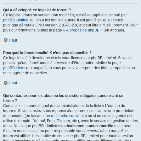
Qui a développé ce logiciel de forum ?
Ce logiciel (dans sa version non modifiée) est développé et distribué par
phpBB Limited
, qui en a les droits d’auteur. Il est publié sous la licence
publique générale GNU version 2 (GPL-2.0) et peut être diffusé librement. Pour
plus d’informations, visitez la page «
À propos de phpBB
» (en anglais).
Haut
Pourquoi la fonctionnalité X n’est pas disponible ?
Ce logiciel a été développé et mis sous licence par phpBB Limited. Si vous
pensez qu’une fonctionnalité nécessite d’être ajoutée, visitez la page
phpBB Ideas
(en anglais) où vous pouvez voter pour des idées proposées ou
en suggérer de nouvelles.
Haut
Qui contacter pour les abus ou les questions légales concernant ce
forum ?
Contactez n’importe lequel des administrateurs de la liste « L’équipe du
forum ». Si vous restez sans réponse alors prenez contact avec le propriétaire
du domaine (en faisant une
recherche sur whois
) ou si un service gratuit est
utilisé (exemple : Yahoo!, Free, f2s.com, etc.), avec le service de gestion ou des
abus. Notez que phpBB Limited
n’a absolument aucun contrôle
et ne peut
être, en aucun cas, tenu pour responsable sur
comment
,
où
ou
par qui
ce
forum est utilisé. Il est inutile de contacter phpBB Limited pour toute question