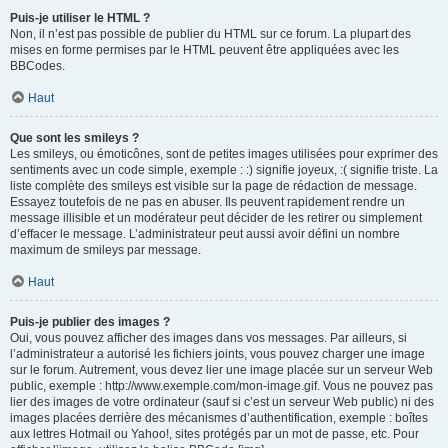
Puis-je utiliser le HTML ?
Non, il n’est pas possible de publier du HTML sur ce forum. La plupart des
mises en forme permises par le HTML peuvent être appliquées avec les
BBCodes.
Haut
Que sont les smileys ?
Les smileys, ou émoticônes, sont de petites images utilisées pour exprimer des
sentiments avec un code simple, exemple : :) signifie joyeux, :( signifie triste. La
liste complète des smileys est visible sur la page de rédaction de message.
Essayez toutefois de ne pas en abuser. Ils peuvent rapidement rendre un
message illisible et un modérateur peut décider de les retirer ou simplement
d’effacer le message. L’administrateur peut aussi avoir défini un nombre
maximum de smileys par message.
Haut
Puis-je publier des images ?
Oui, vous pouvez afficher des images dans vos messages. Par ailleurs, si
l’administrateur a autorisé les fichiers joints, vous pouvez charger une image
sur le forum. Autrement, vous devez lier une image placée sur un serveur Web
public, exemple : http://www.exemple.com/mon-image.gif. Vous ne pouvez pas
lier des images de votre ordinateur (sauf si c’est un serveur Web public) ni des
images placées derrière des mécanismes d’authentification, exemple : boîtes
aux lettres Hotmail ou Yahoo!, sites protégés par un mot de passe, etc. Pour