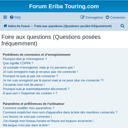
Forum Eriba Touring.com
FAQ
S’enregistrer
Connexion
R
Index du forum
Foire aux questions (Questions posées fréquemment)
e
Foire aux questions (Questions posées
c
fréquemment)
h
e
Problèmes de connexion et d’enregistrement
Pourquoi dois-je m’enregistrer ?
r
Que signifie COPPA ?
c
Je souhaite m’enregistrer, mais je n’y parviens pas !
Je suis enregistré mais je ne peux pas me connecter !
h
Pourquoi ne puis-je pas me connecter ?
Je me suis enregistré par le passé mais je ne peux plus me connecter ?!
e
J’ai perdu mon mot de passe !
r
Pourquoi suis-je automatiquement déconnecté ?
À quoi sert « Supprimer les cookies » ?
Paramètres et préférences de l’utilisateur
Comment modifier mes paramètres ?
Comment empêcher mon nom d’apparaître dans la liste des membres connectés ?
Les heures ne sont pas correctes !
J’ai changé mon fuseau horaire et l’heure est toujours incorrecte !
Ma langue n’est pas dans la liste !