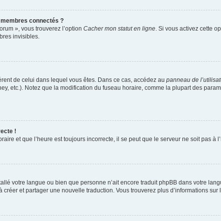
s membres connectés ?
forum », vous trouverez l’option
Cacher mon statut en ligne
. Si vous activez cette o
es invisibles.
ifférent de celui dans lequel vous êtes. Dans ce cas, accédez au
panneau de l’utilisa
ney, etc.). Notez que la modification du fuseau horaire, comme la plupart des para
ecte !
aire et que l’heure est toujours incorrecte, il se peut que le serveur ne soit pas à
installé votre langue ou bien que personne n’ait encore traduit phpBB dans votre l
s à créer et partager une nouvelle traduction. Vous trouverez plus d’informations sur l