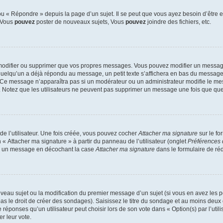
 « Répondre » depuis la page d’un sujet. Il se peut que vous ayez besoin d’être e
: Vous
pouvez
poster de nouveaux sujets, Vous
pouvez
joindre des fichiers, etc.
modifier ou supprimer que vos propres messages. Vous pouvez modifier un message
lqu’un a déjà répondu au message, un petit texte s’affichera en bas du message ind
n. Ce message n’apparaîtra pas si un modérateur ou un administrateur modifie le mes
ive. Notez que les utilisateurs ne peuvent pas supprimer un message une fois que qu
e l’utilisateur. Une fois créée, vous pouvez cocher
Attacher ma signature
sur le fo
 « Attacher ma signature » à partir du panneau de l’utilisateur (onglet
Préférences 
 à un message en décochant la case
Attacher ma signature
dans le formulaire de ré
ouveau sujet ou la modification du premier message d’un sujet (si vous en avez les p
 le droit de créer des sondages). Saisissez le titre du sondage et au moins deux o
onses qu’un utilisateur peut choisir lors de son vote dans « Option(s) par l’utilis
er leur vote.