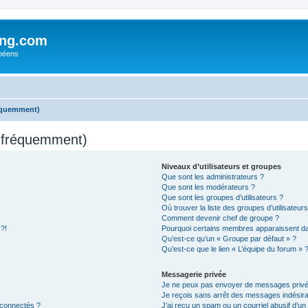
ing.com
péens
réquemment)
s fréquemment)
Niveaux d’utilisateurs et groupes
Que sont les administrateurs ?
Que sont les modérateurs ?
Que sont les groupes d’utilisateurs ?
Où trouver la liste des groupes d’utilisateur
Comment devenir chef de groupe ?
 ?!
Pourquoi certains membres apparaissent dan
Qu’est-ce qu’un « Groupe par défaut » ?
Qu’est-ce que le lien « L’équipe du forum » 
Messagerie privée
Je ne peux pas envoyer de messages privé
Je reçois sans arrêt des messages indésira
 connectés ?
J’ai reçu un spam ou un courriel abusif d’u