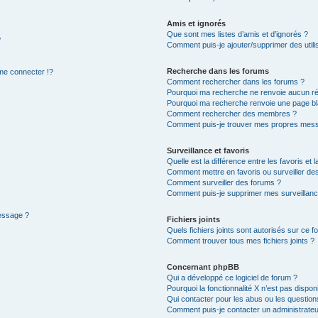
Amis et ignorés
Que sont mes listes d’amis et d’ignorés ?
?
Comment puis-je ajouter/supprimer des utilis
Recherche dans les forums
e connecter !?
Comment rechercher dans les forums ?
Pourquoi ma recherche ne renvoie aucun ré
Pourquoi ma recherche renvoie une page bl
Comment rechercher des membres ?
Comment puis-je trouver mes propres mess
Surveillance et favoris
Quelle est la différence entre les favoris et l
Comment mettre en favoris ou surveiller des
Comment surveiller des forums ?
Comment puis-je supprimer mes surveillanc
message ?
Fichiers joints
Quels fichiers joints sont autorisés sur ce f
Comment trouver tous mes fichiers joints ?
Concernant phpBB
Qui a développé ce logiciel de forum ?
Pourquoi la fonctionnalité X n’est pas dispon
Qui contacter pour les abus ou les questio
Comment puis-je contacter un administrateu