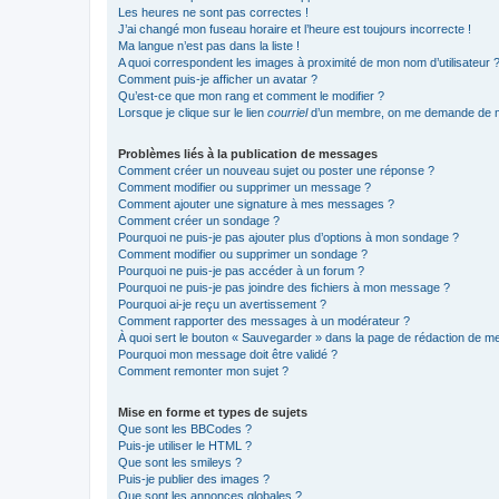
Les heures ne sont pas correctes !
J’ai changé mon fuseau horaire et l’heure est toujours incorrecte !
Ma langue n’est pas dans la liste !
A quoi correspondent les images à proximité de mon nom d’utilisateur 
Comment puis-je afficher un avatar ?
Qu’est-ce que mon rang et comment le modifier ?
Lorsque je clique sur le lien
courriel
d’un membre, on me demande de m
Problèmes liés à la publication de messages
Comment créer un nouveau sujet ou poster une réponse ?
Comment modifier ou supprimer un message ?
Comment ajouter une signature à mes messages ?
Comment créer un sondage ?
Pourquoi ne puis-je pas ajouter plus d’options à mon sondage ?
Comment modifier ou supprimer un sondage ?
Pourquoi ne puis-je pas accéder à un forum ?
Pourquoi ne puis-je pas joindre des fichiers à mon message ?
Pourquoi ai-je reçu un avertissement ?
Comment rapporter des messages à un modérateur ?
À quoi sert le bouton « Sauvegarder » dans la page de rédaction de 
Pourquoi mon message doit être validé ?
Comment remonter mon sujet ?
Mise en forme et types de sujets
Que sont les BBCodes ?
Puis-je utiliser le HTML ?
Que sont les smileys ?
Puis-je publier des images ?
Que sont les annonces globales ?