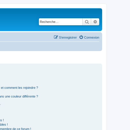
Rechercher
Recherche avancé
S’enregistrer
Connexion
s et comment les rejoindre ?
s une couleur différente ?
?
s !
bles !
n membre de ce forum !