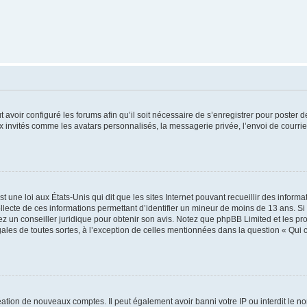
t avoir configuré les forums afin qu’il soit nécessaire de s’enregistrer pour poster
x invités comme les avatars personnalisés, la messagerie privée, l’envoi de courri
t une loi aux États-Unis qui dit que les sites Internet pouvant recueillir des infor
ollecte de ces informations permettant d’identifier un mineur de moins de 13 ans. S
tez un conseiller juridique pour obtenir son avis. Notez que phpBB Limited et les pr
gales de toutes sortes, à l’exception de celles mentionnées dans la question « Qui
réation de nouveaux comptes. Il peut également avoir banni votre IP ou interdit le no