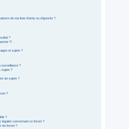
ateurs de ma liste d’amis ou d’ignorés ?
sultat ?
anche ?!
ages et sujets ?
a surveillance ?
 sujets ?
es de sujets ?
orum ?
ible ?
ns légales concernant ce forum ?
r du forum ?