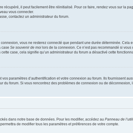
 récupéré, il peut facilement être réinitialisé. Pour ce faire, rendez vous sur la p
uveau vous connecter.
passe, contactez un administrateur du forum.
e connexion, vous ne resterez connecté que pendant une durée déterminée. Cela em
la case
Se souvenir de moi
lors de la connexion. Ce n’est pas recommandé si vous u
s cette case, cela signifie qu’un administrateur du forum a désactivé cette fonctionna
os paramètres d’authentification et votre connexion au forum. Ils fournissent aussi
teur du forum. Si vous rencontrez des problèmes de connexion ou de déconnexion, l
ockés dans notre base de données. Pour les modifier, accédez au
Panneau de l’util
 permettra de modifier tous les paramètres et préférences de votre compte.