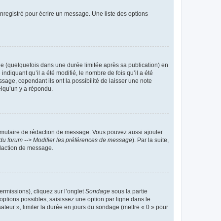
nregistré pour écrire un message. Une liste des options
 (quelquefois dans une durée limitée après sa publication) en
iquant qu’il a été modifié, le nombre de fois qu’il a été
sage, cependant ils ont la possibilité de laisser une note
elqu’un y a répondu.
rmulaire de rédaction de message. Vous pouvez aussi ajouter
du forum --> Modifier les préférences de message
). Par la suite,
daction de message.
ermissions), cliquez sur l’onglet
Sondage
sous la partie
ptions possibles, saisissez une option par ligne dans le
ateur », limiter la durée en jours du sondage (mettre « 0 » pour