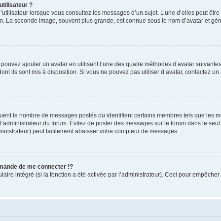
tilisateur ?
utilisateur lorsque vous consultez les messages d’un sujet. L’une d’elles peut êtr
rum. La seconde image, souvent plus grande, est connue sous le nom d’avatar et 
s pouvez ajouter un avatar en utilisant l’une des quatre méthodes d’avatar suivantes 
ont ils sont mis à disposition. Si vous ne pouvez pas utiliser d’avatar, contactez un
iquent le nombre de messages postés ou identifient certains membres tels que les 
ar l’administrateur du forum. Évitez de poster des messages sur le forum dans le seu
ministrateur) peut facilement abaisser votre compteur de messages.
mande de me connecter !?
re intégré (si la fonction a été activée par l’administrateur). Ceci pour empêcher l’u