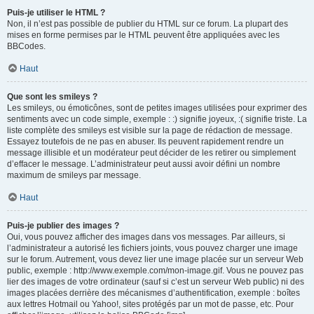
Puis-je utiliser le HTML ?
Non, il n’est pas possible de publier du HTML sur ce forum. La plupart des
mises en forme permises par le HTML peuvent être appliquées avec les
BBCodes.
Haut
Que sont les smileys ?
Les smileys, ou émoticônes, sont de petites images utilisées pour exprimer des
sentiments avec un code simple, exemple : :) signifie joyeux, :( signifie triste. La
liste complète des smileys est visible sur la page de rédaction de message.
Essayez toutefois de ne pas en abuser. Ils peuvent rapidement rendre un
message illisible et un modérateur peut décider de les retirer ou simplement
d’effacer le message. L’administrateur peut aussi avoir défini un nombre
maximum de smileys par message.
Haut
Puis-je publier des images ?
Oui, vous pouvez afficher des images dans vos messages. Par ailleurs, si
l’administrateur a autorisé les fichiers joints, vous pouvez charger une image
sur le forum. Autrement, vous devez lier une image placée sur un serveur Web
public, exemple : http://www.exemple.com/mon-image.gif. Vous ne pouvez pas
lier des images de votre ordinateur (sauf si c’est un serveur Web public) ni des
images placées derrière des mécanismes d’authentification, exemple : boîtes
aux lettres Hotmail ou Yahoo!, sites protégés par un mot de passe, etc. Pour