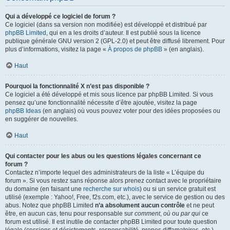
Qui a développé ce logiciel de forum ?
Ce logiciel (dans sa version non modifiée) est développé et distribué par
phpBB Limited
, qui en a les droits d’auteur. Il est publié sous la licence
publique générale GNU version 2 (GPL-2.0) et peut être diffusé librement. Pour
plus d’informations, visitez la page «
À propos de phpBB
» (en anglais).
Haut
Pourquoi la fonctionnalité X n’est pas disponible ?
Ce logiciel a été développé et mis sous licence par phpBB Limited. Si vous
pensez qu’une fonctionnalité nécessite d’être ajoutée, visitez la page
phpBB Ideas
(en anglais) où vous pouvez voter pour des idées proposées ou
en suggérer de nouvelles.
Haut
Qui contacter pour les abus ou les questions légales concernant ce
forum ?
Contactez n’importe lequel des administrateurs de la liste « L’équipe du
forum ». Si vous restez sans réponse alors prenez contact avec le propriétaire
du domaine (en faisant une
recherche sur whois
) ou si un service gratuit est
utilisé (exemple : Yahoo!, Free, f2s.com, etc.), avec le service de gestion ou des
abus. Notez que phpBB Limited
n’a absolument aucun contrôle
et ne peut
être, en aucun cas, tenu pour responsable sur
comment
,
où
ou
par qui
ce
forum est utilisé. Il est inutile de contacter phpBB Limited pour toute question