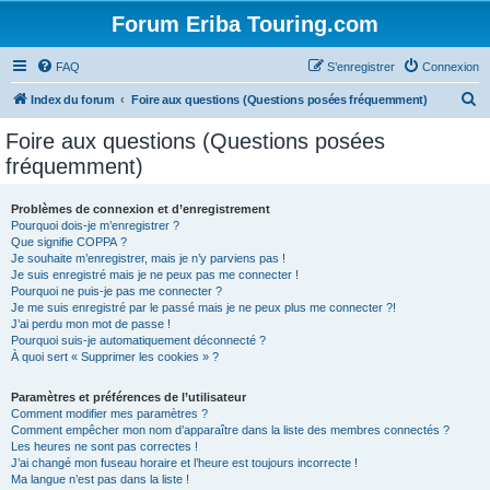
Forum Eriba Touring.com
FAQ
S’enregistrer
Connexion
R
Index du forum
Foire aux questions (Questions posées fréquemment)
e
Foire aux questions (Questions posées
c
fréquemment)
h
e
Problèmes de connexion et d’enregistrement
Pourquoi dois-je m’enregistrer ?
r
Que signifie COPPA ?
c
Je souhaite m’enregistrer, mais je n’y parviens pas !
Je suis enregistré mais je ne peux pas me connecter !
h
Pourquoi ne puis-je pas me connecter ?
Je me suis enregistré par le passé mais je ne peux plus me connecter ?!
e
J’ai perdu mon mot de passe !
r
Pourquoi suis-je automatiquement déconnecté ?
À quoi sert « Supprimer les cookies » ?
Paramètres et préférences de l’utilisateur
Comment modifier mes paramètres ?
Comment empêcher mon nom d’apparaître dans la liste des membres connectés ?
Les heures ne sont pas correctes !
J’ai changé mon fuseau horaire et l’heure est toujours incorrecte !
Ma langue n’est pas dans la liste !