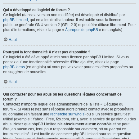
Qui a développé ce logiciel de forum ?
Ce logiciel (dans sa version non modifiée) est développé et distribué par
phpBB Limited
, qui en a les droits d’auteur. Il est publié sous la licence
publique générale GNU version 2 (GPL-2.0) et peut être diffusé librement. Pour
plus d’informations, visitez la page «
À propos de phpBB
» (en anglais).
Haut
Pourquoi la fonctionnalité X n’est pas disponible ?
Ce logiciel a été développé et mis sous licence par phpBB Limited. Si vous
pensez qu’une fonctionnalité nécessite d’être ajoutée, visitez la page
phpBB Ideas
(en anglais) où vous pouvez voter pour des idées proposées ou
en suggérer de nouvelles.
Haut
Qui contacter pour les abus ou les questions légales concernant ce
forum ?
Contactez n’importe lequel des administrateurs de la liste « L’équipe du
forum ». Si vous restez sans réponse alors prenez contact avec le propriétaire
du domaine (en faisant une
recherche sur whois
) ou si un service gratuit est
utilisé (exemple : Yahoo!, Free, f2s.com, etc.), avec le service de gestion ou des
abus. Notez que phpBB Limited
n’a absolument aucun contrôle
et ne peut
être, en aucun cas, tenu pour responsable sur
comment
,
où
ou
par qui
ce
forum est utilisé. Il est inutile de contacter phpBB Limited pour toute question