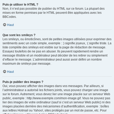
Puis-je utiliser le HTML ?
Non, il n’est pas possible de publier du HTML sur ce forum. La plupart des
mises en forme permises par le HTML peuvent être appliquées avec les
BBCodes.
Haut
Que sont les smileys ?
Les smileys, ou émoticônes, sont de petites images utilisées pour exprimer des
sentiments avec un code simple, exemple : :) signifie joyeux, :( signifie triste. La
liste complète des smileys est visible sur la page de rédaction de message.
Essayez toutefois de ne pas en abuser. Ils peuvent rapidement rendre un
message illisible et un modérateur peut décider de les retirer ou simplement
d’effacer le message. L’administrateur peut aussi avoir défini un nombre
maximum de smileys par message.
Haut
Puis-je publier des images ?
Oui, vous pouvez afficher des images dans vos messages. Par ailleurs, si
l’administrateur a autorisé les fichiers joints, vous pouvez charger une image
sur le forum. Autrement, vous devez lier une image placée sur un serveur Web
public, exemple : http://www.exemple.com/mon-image.gif. Vous ne pouvez pas
lier des images de votre ordinateur (sauf si c’est un serveur Web public) ni des
images placées derrière des mécanismes d’authentification, exemple : boîtes
aux lettres Hotmail ou Yahoo!, sites protégés par un mot de passe, etc. Pour