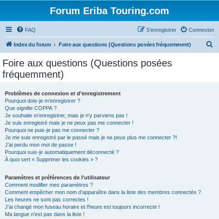
Forum Eriba Touring.com
FAQ
S’enregistrer
Connexion
R
Index du forum
Foire aux questions (Questions posées fréquemment)
e
Foire aux questions (Questions posées
c
fréquemment)
h
e
Problèmes de connexion et d’enregistrement
Pourquoi dois-je m’enregistrer ?
r
Que signifie COPPA ?
c
Je souhaite m’enregistrer, mais je n’y parviens pas !
Je suis enregistré mais je ne peux pas me connecter !
h
Pourquoi ne puis-je pas me connecter ?
Je me suis enregistré par le passé mais je ne peux plus me connecter ?!
e
J’ai perdu mon mot de passe !
r
Pourquoi suis-je automatiquement déconnecté ?
À quoi sert « Supprimer les cookies » ?
Paramètres et préférences de l’utilisateur
Comment modifier mes paramètres ?
Comment empêcher mon nom d’apparaître dans la liste des membres connectés ?
Les heures ne sont pas correctes !
J’ai changé mon fuseau horaire et l’heure est toujours incorrecte !
Ma langue n’est pas dans la liste !