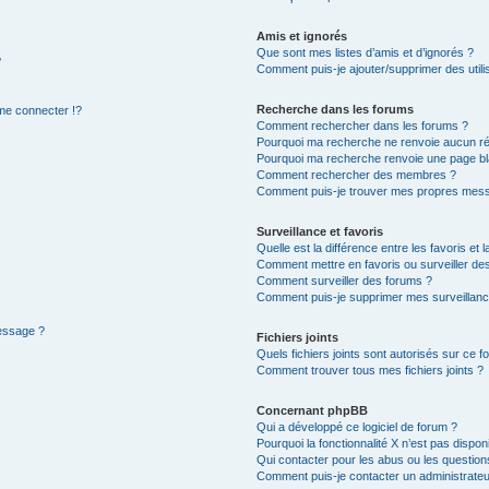
Amis et ignorés
Que sont mes listes d’amis et d’ignorés ?
?
Comment puis-je ajouter/supprimer des utilis
Recherche dans les forums
e connecter !?
Comment rechercher dans les forums ?
Pourquoi ma recherche ne renvoie aucun ré
Pourquoi ma recherche renvoie une page bl
Comment rechercher des membres ?
Comment puis-je trouver mes propres mess
Surveillance et favoris
Quelle est la différence entre les favoris et l
Comment mettre en favoris ou surveiller des
Comment surveiller des forums ?
Comment puis-je supprimer mes surveillanc
message ?
Fichiers joints
Quels fichiers joints sont autorisés sur ce f
Comment trouver tous mes fichiers joints ?
Concernant phpBB
Qui a développé ce logiciel de forum ?
Pourquoi la fonctionnalité X n’est pas dispon
Qui contacter pour les abus ou les questio
Comment puis-je contacter un administrateu