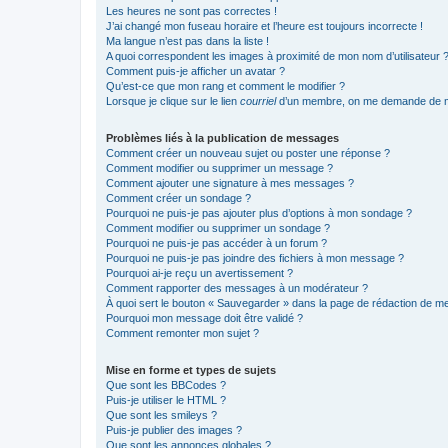
Les heures ne sont pas correctes !
J’ai changé mon fuseau horaire et l’heure est toujours incorrecte !
Ma langue n’est pas dans la liste !
A quoi correspondent les images à proximité de mon nom d’utilisateur 
Comment puis-je afficher un avatar ?
Qu’est-ce que mon rang et comment le modifier ?
Lorsque je clique sur le lien
courriel
d’un membre, on me demande de m
Problèmes liés à la publication de messages
Comment créer un nouveau sujet ou poster une réponse ?
Comment modifier ou supprimer un message ?
Comment ajouter une signature à mes messages ?
Comment créer un sondage ?
Pourquoi ne puis-je pas ajouter plus d’options à mon sondage ?
Comment modifier ou supprimer un sondage ?
Pourquoi ne puis-je pas accéder à un forum ?
Pourquoi ne puis-je pas joindre des fichiers à mon message ?
Pourquoi ai-je reçu un avertissement ?
Comment rapporter des messages à un modérateur ?
À quoi sert le bouton « Sauvegarder » dans la page de rédaction de 
Pourquoi mon message doit être validé ?
Comment remonter mon sujet ?
Mise en forme et types de sujets
Que sont les BBCodes ?
Puis-je utiliser le HTML ?
Que sont les smileys ?
Puis-je publier des images ?
Que sont les annonces globales ?