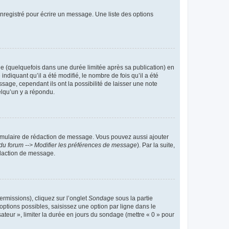
nregistré pour écrire un message. Une liste des options
 (quelquefois dans une durée limitée après sa publication) en
iquant qu’il a été modifié, le nombre de fois qu’il a été
sage, cependant ils ont la possibilité de laisser une note
elqu’un y a répondu.
rmulaire de rédaction de message. Vous pouvez aussi ajouter
du forum --> Modifier les préférences de message
). Par la suite,
daction de message.
ermissions), cliquez sur l’onglet
Sondage
sous la partie
ptions possibles, saisissez une option par ligne dans le
ateur », limiter la durée en jours du sondage (mettre « 0 » pour