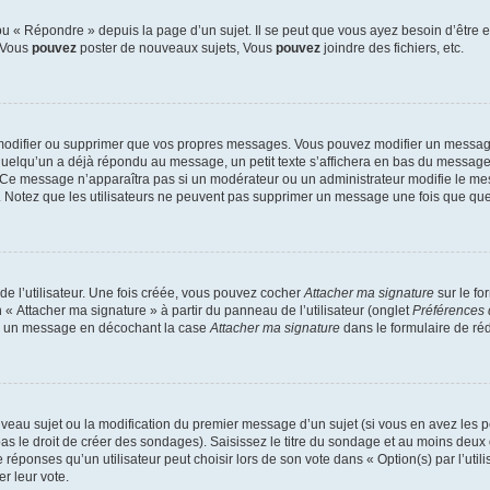
 « Répondre » depuis la page d’un sujet. Il se peut que vous ayez besoin d’être e
: Vous
pouvez
poster de nouveaux sujets, Vous
pouvez
joindre des fichiers, etc.
modifier ou supprimer que vos propres messages. Vous pouvez modifier un message
lqu’un a déjà répondu au message, un petit texte s’affichera en bas du message ind
n. Ce message n’apparaîtra pas si un modérateur ou un administrateur modifie le mes
ive. Notez que les utilisateurs ne peuvent pas supprimer un message une fois que qu
e l’utilisateur. Une fois créée, vous pouvez cocher
Attacher ma signature
sur le fo
 « Attacher ma signature » à partir du panneau de l’utilisateur (onglet
Préférences 
 à un message en décochant la case
Attacher ma signature
dans le formulaire de ré
ouveau sujet ou la modification du premier message d’un sujet (si vous en avez les p
 le droit de créer des sondages). Saisissez le titre du sondage et au moins deux o
onses qu’un utilisateur peut choisir lors de son vote dans « Option(s) par l’utilis
er leur vote.