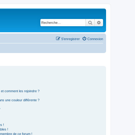
Rechercher
Recherche avancé
S’enregistrer
Connexion
s et comment les rejoindre ?
s une couleur différente ?
?
s !
bles !
n membre de ce forum !