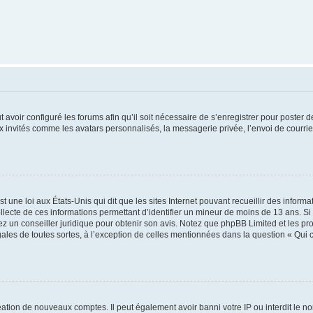
t avoir configuré les forums afin qu’il soit nécessaire de s’enregistrer pour poster
x invités comme les avatars personnalisés, la messagerie privée, l’envoi de courri
t une loi aux États-Unis qui dit que les sites Internet pouvant recueillir des infor
ollecte de ces informations permettant d’identifier un mineur de moins de 13 ans. S
tez un conseiller juridique pour obtenir son avis. Notez que phpBB Limited et les pr
gales de toutes sortes, à l’exception de celles mentionnées dans la question « Qui
réation de nouveaux comptes. Il peut également avoir banni votre IP ou interdit le no