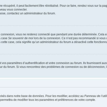
 récupéré, il peut facilement être réinitialisé. Pour ce faire, rendez vous sur la p
uveau vous connecter.
passe, contactez un administrateur du forum.
e connexion, vous ne resterez connecté que pendant une durée déterminée. Cela em
la case
Se souvenir de moi
lors de la connexion. Ce n’est pas recommandé si vous u
s cette case, cela signifie qu’un administrateur du forum a désactivé cette fonctionna
os paramètres d’authentification et votre connexion au forum. Ils fournissent aussi
teur du forum. Si vous rencontrez des problèmes de connexion ou de déconnexion, l
ockés dans notre base de données. Pour les modifier, accédez au
Panneau de l’util
 permettra de modifier tous les paramètres et préférences de votre compte.