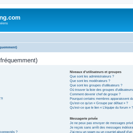
ing.com
péens
réquemment)
s fréquemment)
Niveaux d’utilisateurs et groupes
Que sont les administrateurs ?
Que sont les modérateurs ?
Que sont les groupes d’utilisateurs ?
Où trouver la liste des groupes d’utilisateur
Comment devenir chef de groupe ?
 ?!
Pourquoi certains membres apparaissent dan
Qu’est-ce qu’un « Groupe par défaut » ?
Qu’est-ce que le lien « L’équipe du forum » 
Messagerie privée
Je ne peux pas envoyer de messages privé
Je reçois sans arrêt des messages indésira
 connectés ?
J’ai reçu un spam ou un courriel abusif d’u