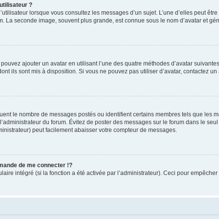
tilisateur ?
utilisateur lorsque vous consultez les messages d’un sujet. L’une d’elles peut êtr
rum. La seconde image, souvent plus grande, est connue sous le nom d’avatar et 
s pouvez ajouter un avatar en utilisant l’une des quatre méthodes d’avatar suivantes 
ont ils sont mis à disposition. Si vous ne pouvez pas utiliser d’avatar, contactez un
iquent le nombre de messages postés ou identifient certains membres tels que les 
ar l’administrateur du forum. Évitez de poster des messages sur le forum dans le seu
ministrateur) peut facilement abaisser votre compteur de messages.
mande de me connecter !?
re intégré (si la fonction a été activée par l’administrateur). Ceci pour empêcher l’u