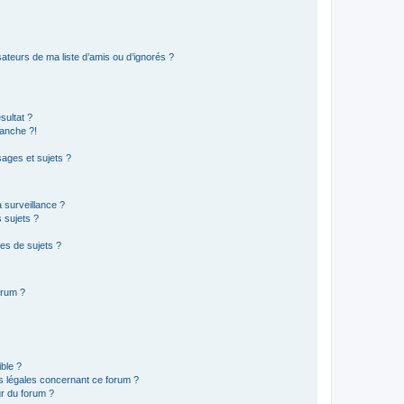
ateurs de ma liste d’amis ou d’ignorés ?
sultat ?
anche ?!
ages et sujets ?
a surveillance ?
 sujets ?
es de sujets ?
orum ?
ible ?
ns légales concernant ce forum ?
r du forum ?