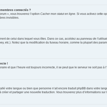
s membres connectés ?
forum », vous trouverez l’option
Cacher mon statut en ligne
. Si vous activez cette o
es invisibles.
ifférent de celui dans lequel vous êtes. Dans ce cas, accédez au
panneau de l’utilisa
ney, etc.). Notez que la modification du fuseau horaire, comme la plupart des para
ecte !
aire et que l’heure est toujours incorrecte, il se peut que le serveur ne soit pas à
installé votre langue ou bien que personne n’ait encore traduit phpBB dans votre l
s à créer et partager une nouvelle traduction. Vous trouverez plus d’informations sur l