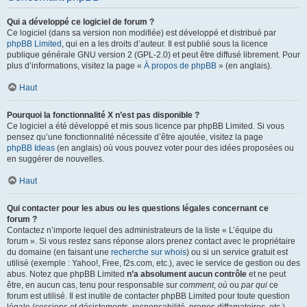
Qui a développé ce logiciel de forum ?
Ce logiciel (dans sa version non modifiée) est développé et distribué par
phpBB Limited
, qui en a les droits d’auteur. Il est publié sous la licence
publique générale GNU version 2 (GPL-2.0) et peut être diffusé librement. Pour
plus d’informations, visitez la page «
À propos de phpBB
» (en anglais).
Haut
Pourquoi la fonctionnalité X n’est pas disponible ?
Ce logiciel a été développé et mis sous licence par phpBB Limited. Si vous
pensez qu’une fonctionnalité nécessite d’être ajoutée, visitez la page
phpBB Ideas
(en anglais) où vous pouvez voter pour des idées proposées ou
en suggérer de nouvelles.
Haut
Qui contacter pour les abus ou les questions légales concernant ce
forum ?
Contactez n’importe lequel des administrateurs de la liste « L’équipe du
forum ». Si vous restez sans réponse alors prenez contact avec le propriétaire
du domaine (en faisant une
recherche sur whois
) ou si un service gratuit est
utilisé (exemple : Yahoo!, Free, f2s.com, etc.), avec le service de gestion ou des
abus. Notez que phpBB Limited
n’a absolument aucun contrôle
et ne peut
être, en aucun cas, tenu pour responsable sur
comment
,
où
ou
par qui
ce
forum est utilisé. Il est inutile de contacter phpBB Limited pour toute question