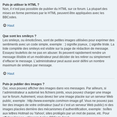
Puis-je utiliser le HTML ?
Non, il n’est pas possible de publier du HTML sur ce forum. La plupart des
mises en forme permises par le HTML peuvent être appliquées avec les
BBCodes.
Haut
Que sont les smileys ?
Les smileys, ou émoticônes, sont de petites images utilisées pour exprimer des
sentiments avec un code simple, exemple : :) signifie joyeux, :( signifie triste. La
liste complète des smileys est visible sur la page de rédaction de message.
Essayez toutefois de ne pas en abuser. Ils peuvent rapidement rendre un
message illisible et un modérateur peut décider de les retirer ou simplement
d’effacer le message. L’administrateur peut aussi avoir défini un nombre
maximum de smileys par message.
Haut
Puis-je publier des images ?
Oui, vous pouvez afficher des images dans vos messages. Par ailleurs, si
l’administrateur a autorisé les fichiers joints, vous pouvez charger une image
sur le forum. Autrement, vous devez lier une image placée sur un serveur Web
public, exemple : http://www.exemple.com/mon-image.gif. Vous ne pouvez pas
lier des images de votre ordinateur (sauf si c’est un serveur Web public) ni des
images placées derrière des mécanismes d’authentification, exemple : boîtes
aux lettres Hotmail ou Yahoo!, sites protégés par un mot de passe, etc. Pour