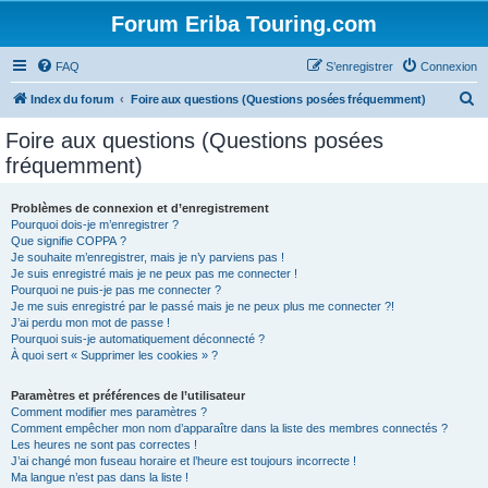
Forum Eriba Touring.com
FAQ
S’enregistrer
Connexion
R
Index du forum
Foire aux questions (Questions posées fréquemment)
e
Foire aux questions (Questions posées
c
fréquemment)
h
e
Problèmes de connexion et d’enregistrement
Pourquoi dois-je m’enregistrer ?
r
Que signifie COPPA ?
c
Je souhaite m’enregistrer, mais je n’y parviens pas !
Je suis enregistré mais je ne peux pas me connecter !
h
Pourquoi ne puis-je pas me connecter ?
Je me suis enregistré par le passé mais je ne peux plus me connecter ?!
e
J’ai perdu mon mot de passe !
r
Pourquoi suis-je automatiquement déconnecté ?
À quoi sert « Supprimer les cookies » ?
Paramètres et préférences de l’utilisateur
Comment modifier mes paramètres ?
Comment empêcher mon nom d’apparaître dans la liste des membres connectés ?
Les heures ne sont pas correctes !
J’ai changé mon fuseau horaire et l’heure est toujours incorrecte !
Ma langue n’est pas dans la liste !