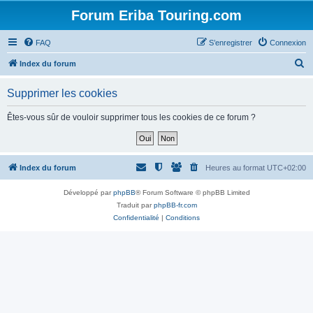
Forum Eriba Touring.com
FAQ
S’enregistrer
Connexion
R
Index du forum
e
Supprimer les cookies
c
h
Êtes-vous sûr de vouloir supprimer tous les cookies de ce forum ?
e
r
c
Index du forum
Heures au format
UTC+02:00
h
Développé par
phpBB
® Forum Software © phpBB Limited
e
Traduit par
phpBB-fr.com
r
Confidentialité
|
Conditions