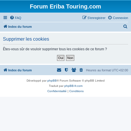
Forum Eriba Touring.com
FAQ
S’enregistrer
Connexion
R
Index du forum
e
Supprimer les cookies
c
h
Êtes-vous sûr de vouloir supprimer tous les cookies de ce forum ?
e
r
c
Index du forum
Heures au format
UTC+02:00
h
Développé par
phpBB
® Forum Software © phpBB Limited
e
Traduit par
phpBB-fr.com
r
Confidentialité
|
Conditions