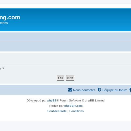
ing.com
péens
m ?
Nous contacter
L’équipe du forum
Développé par
phpBB
® Forum Software © phpBB Limited
Traduit par
phpBB-fr.com
Confidentialité
|
Conditions