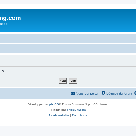
ing.com
péens
m ?
Nous contacter
L’équipe du forum
Développé par
phpBB
® Forum Software © phpBB Limited
Traduit par
phpBB-fr.com
Confidentialité
|
Conditions