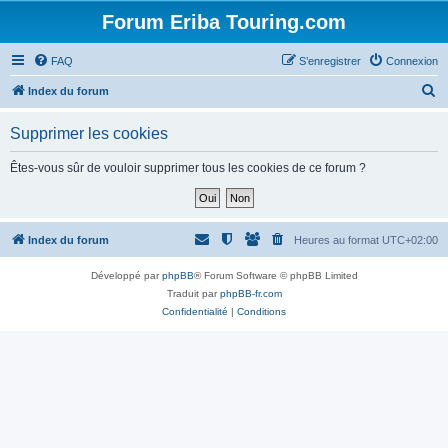
Forum Eriba Touring.com
FAQ
S’enregistrer
Connexion
R
Index du forum
e
Supprimer les cookies
c
h
Êtes-vous sûr de vouloir supprimer tous les cookies de ce forum ?
e
r
c
Index du forum
Heures au format
UTC+02:00
h
Développé par
phpBB
® Forum Software © phpBB Limited
e
Traduit par
phpBB-fr.com
r
Confidentialité
|
Conditions