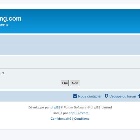
ing.com
péens
m ?
Nous contacter
L’équipe du forum
Développé par
phpBB
® Forum Software © phpBB Limited
Traduit par
phpBB-fr.com
Confidentialité
|
Conditions