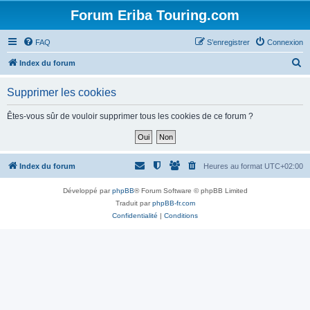
Forum Eriba Touring.com
FAQ
S’enregistrer
Connexion
R
Index du forum
e
Supprimer les cookies
c
h
Êtes-vous sûr de vouloir supprimer tous les cookies de ce forum ?
e
r
c
Index du forum
Heures au format
UTC+02:00
h
Développé par
phpBB
® Forum Software © phpBB Limited
e
Traduit par
phpBB-fr.com
r
Confidentialité
|
Conditions