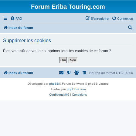
Forum Eriba Touring.com
FAQ
S’enregistrer
Connexion
R
Index du forum
e
Supprimer les cookies
c
h
Êtes-vous sûr de vouloir supprimer tous les cookies de ce forum ?
e
r
c
Index du forum
Heures au format
UTC+02:00
h
Développé par
phpBB
® Forum Software © phpBB Limited
e
Traduit par
phpBB-fr.com
r
Confidentialité
|
Conditions