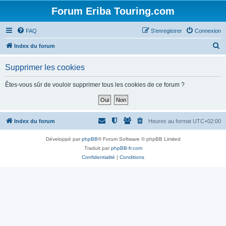
Forum Eriba Touring.com
FAQ
S’enregistrer
Connexion
R
Index du forum
e
Supprimer les cookies
c
h
Êtes-vous sûr de vouloir supprimer tous les cookies de ce forum ?
e
r
c
Index du forum
Heures au format
UTC+02:00
h
Développé par
phpBB
® Forum Software © phpBB Limited
e
Traduit par
phpBB-fr.com
r
Confidentialité
|
Conditions