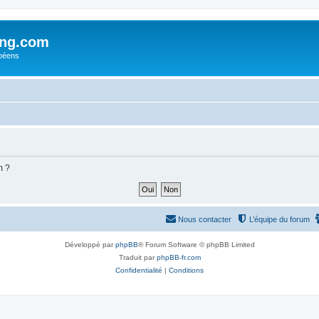
ing.com
péens
m ?
Nous contacter
L’équipe du forum
Développé par
phpBB
® Forum Software © phpBB Limited
Traduit par
phpBB-fr.com
Confidentialité
|
Conditions