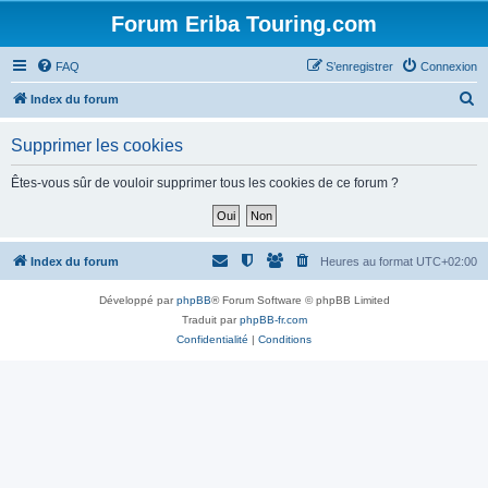
Forum Eriba Touring.com
FAQ
S’enregistrer
Connexion
R
Index du forum
e
Supprimer les cookies
c
h
Êtes-vous sûr de vouloir supprimer tous les cookies de ce forum ?
e
r
c
Index du forum
Heures au format
UTC+02:00
h
Développé par
phpBB
® Forum Software © phpBB Limited
e
Traduit par
phpBB-fr.com
r
Confidentialité
|
Conditions