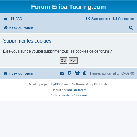
Forum Eriba Touring.com
FAQ
S’enregistrer
Connexion
R
Index du forum
e
Supprimer les cookies
c
h
Êtes-vous sûr de vouloir supprimer tous les cookies de ce forum ?
e
r
c
Index du forum
Heures au format
UTC+02:00
h
Développé par
phpBB
® Forum Software © phpBB Limited
e
Traduit par
phpBB-fr.com
r
Confidentialité
|
Conditions