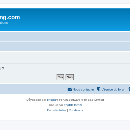
ing.com
péens
m ?
Nous contacter
L’équipe du forum
Développé par
phpBB
® Forum Software © phpBB Limited
Traduit par
phpBB-fr.com
Confidentialité
|
Conditions