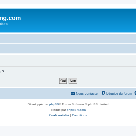
ing.com
péens
m ?
Nous contacter
L’équipe du forum
Développé par
phpBB
® Forum Software © phpBB Limited
Traduit par
phpBB-fr.com
Confidentialité
|
Conditions