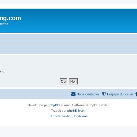
ing.com
péens
m ?
Nous contacter
L’équipe du forum
Développé par
phpBB
® Forum Software © phpBB Limited
Traduit par
phpBB-fr.com
Confidentialité
|
Conditions