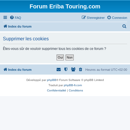
Forum Eriba Touring.com
FAQ
S’enregistrer
Connexion
R
Index du forum
e
Supprimer les cookies
c
h
Êtes-vous sûr de vouloir supprimer tous les cookies de ce forum ?
e
r
c
Index du forum
Heures au format
UTC+02:00
h
Développé par
phpBB
® Forum Software © phpBB Limited
e
Traduit par
phpBB-fr.com
r
Confidentialité
|
Conditions