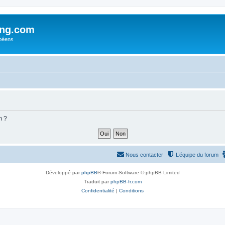
ing.com
péens
m ?
Nous contacter
L’équipe du forum
Développé par
phpBB
® Forum Software © phpBB Limited
Traduit par
phpBB-fr.com
Confidentialité
|
Conditions