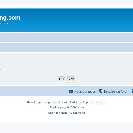
ing.com
péens
m ?
Nous contacter
L’équipe du forum
Développé par
phpBB
® Forum Software © phpBB Limited
Traduit par
phpBB-fr.com
Confidentialité
|
Conditions