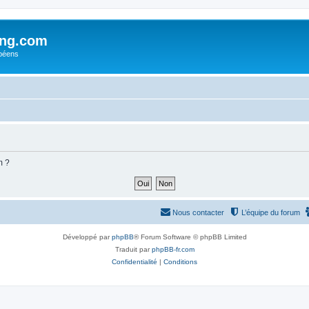
ing.com
péens
m ?
Nous contacter
L’équipe du forum
Développé par
phpBB
® Forum Software © phpBB Limited
Traduit par
phpBB-fr.com
Confidentialité
|
Conditions