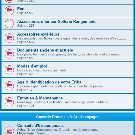
Sujets :
128
Eau
Sujets :
56
Accessoires intérieur Sellerie Rangements
Sujets :
278
Accessoires extérieurs
Des auvents, des tables, des sièges, des stores, des réserves d’eaux,…..
Sujets :
567
Documents anciens et actuels
Des publicités, des cartes grises, des factures, des plans et schémas,…
Sujets :
48
Modes d'emploi
Des caravanes, des équipements, …
Sujets :
39
Age & Identification de votre Eriba
Des renseignements qui faciliteront la recherche de pièces,…
Sujets :
17
Entretien & Maintenance
Graissage, réglage, lubrification, mécanique générale, outillage...
Sujets :
121
Conseils Pratiques & Art de voyager
Conseils d'Eribamaniacs
Achat, listes d'équipements, Organismes de campeurs, ...
Modérateur :
Mine75