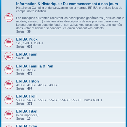
Information & Historique : Du commencement à nos jours
Histoire du Camping et du caravaning, de la marque ERIBA, premiers feux de
camps, notre initiation.
Les rubriques suivantes reçoivent les descriptions généralistes ( articles sur le
modèle, essais, ... ) mais aussi les descriptions de nos propres caravanes :
Le pourquoi de ce coup de foudre, son achat, vos petits secrets, une journée
dans votre résidence secondaire, ce qu'en pensent vos enfants ...
Sujets :
38
ERIBA Puck
120, 120GT, 230GT
Sujets :
635
ERIBA Faun
Sujets :
6
ERIBA Familia & Pan
310GT, 320GT
Sujets :
473
ERIBA Triton
410GT, 418GT, 420GT, 430GT
Sujets :
467
ERIBA Troll
530GT, 540GT, 550GT, 552GT, 554GT, 555GT, Pontos 660GT
Sujets :
372
ERIBA Titan
(Non importées)
Sujets :
13
ERIBA Odin