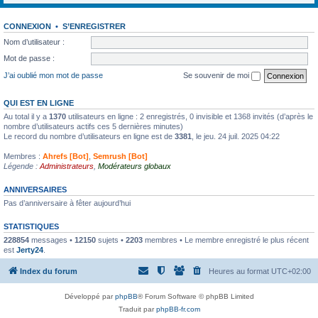
CONNEXION
•
S’ENREGISTRER
Nom d’utilisateur :
Mot de passe :
J’ai oublié mon mot de passe
Se souvenir de moi
QUI EST EN LIGNE
Au total il y a
1370
utilisateurs en ligne : 2 enregistrés, 0 invisible et 1368 invités (d’après le
nombre d’utilisateurs actifs ces 5 dernières minutes)
Le record du nombre d’utilisateurs en ligne est de
3381
, le jeu. 24 juil. 2025 04:22
Membres :
Ahrefs [Bot]
,
Semrush [Bot]
Légende :
Administrateurs
,
Modérateurs globaux
ANNIVERSAIRES
Pas d’anniversaire à fêter aujourd’hui
STATISTIQUES
228854
messages •
12150
sujets •
2203
membres • Le membre enregistré le plus récent
est
Jerty24
.
Index du forum
Heures au format
UTC+02:00
Développé par
phpBB
® Forum Software © phpBB Limited
Traduit par
phpBB-fr.com