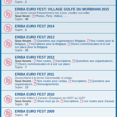
Sujets :
2
ERIBA EURO FEST: VILLAGE GOLFE DU MORBIHAN 2015
Les posts seront fréquemment mis à jour, veuillez surveiller
Sous-forum :
Photos, Picts, Vidéos, ....
Sujets :
48
ERIBA EURO FEST 2014
Sujets :
2
ERIBA EURO FEST 2013
Sous-forums :
Questions aux organisateurs Belgique
,
Nos routes pour la
Belgique
,
Inscriptions pour la Belgique
,
Divers communication et à voir
sur place pour la Belgique
Sujets :
25
ERIBA EURO FEST 2012
Sous-forums :
Nos routes
,
Inscriptions
,
Questions aux organisateurs
,
Divers communication et à voir sur place
Sujets :
7
ERIBA EURO FEST 2011
Deutschland‏ à la ferme Gitzenweiler à Lindau
Sous-forums :
Nos routes pour Lindau
,
Inscriptions
,
Questions aux
organisateurs
,
Renseignements
Sujets :
13
ERIBA EURO FEST 2010
seconde édition à Zarautz (Espagne) du 03/07 au 11/07
Sous-forums :
Show must go on
,
Inscriptions
,
Les routes pour Zarautz
Sujets :
10
ERIBA EURO FEST 2009
Sujets :
47