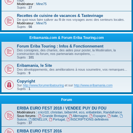
sage.
Modérateur :
Mine75
Sujets :
27
Recettes de cuisine de vacances & Tastevinage
De quoi nous faire saliver au fil de nos voyages avec des senteurs locales.
Modérateur :
Mine75
Sujets :
56
Eribamania.com & Forum Eriba Touring.com
Forum Eriba Touring : Infos & Fonctionnement
Des consignes, des chartes, des aides pour poster, la Modération, la
construction du forum, nos partenariats européens, …
Sujets :
101
Eribamania, le Site
Des développements, des améliorations à nous soumettre, vos remarques...
Sujets :
9
Copyright
Sur
http://www.forumeribatouring
et sur
http://www.eribamania.com
Sujets :
1
Forum
ERIBA EURO FEST 2018 / VENDEE PUY DU FOU
Modérateurs :
cricri10
,
christian
,
bébert44
,
eco
,
eribabinbin
,
Randafrance
Sous-forums :
Grande Bretagne
,
Allemagne
,
Espagne
,
Italie
,
Suisse
,
BENELUX
,
Portugal
,
INSCRIPTIONS definitives
Sujets :
37
ERIBA EURO FEST 2016