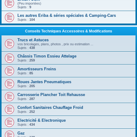
(Peu importées)
Sujets :
9
Les autres Eriba & séries spéciales & Camping-Cars
Sujets :
104
Conseils Techniques Accessoires & Modifications
Trucs et Astuces
vos bricolages, plans, photos , prix ou estimation ...
Sujets :
438
Châssis Timon Essieu Attelage
Sujets :
259
Amortisseurs Freins
Sujets :
85
Roues Jantes Pneumatiques
Sujets :
205
Carrosserie Plancher Toit Rehausse
Sujets :
287
Confort Sanitaires Chauffage Froid
Sujets :
252
Electricité & Electronique
Sujets :
434
Gaz