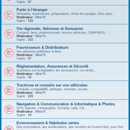
Sujets :
97
Partir à l'étranger
Itinéraires, expériences, préparations, récits de voyages, infos pays...
Modérateur :
Mine75
Sujets :
193
Vie régionale, Adresses et Annuaires
Contacts, liens, professionnels, bonnes adresses, CAMPINGS , ...
Modérateur :
Mine75
Sujets :
232
Fournisseurs & Distributeurs
Vos adresses préférées et liens
Modérateur :
Mine75
Sujets :
57
Réglementation, Assurances et Sécurité
Questions sur la législation, les assurances, vos droits...
Modérateur :
Mine75
Sujets :
78
Tractrices et conseils sur vos véhicules
Conduite, compatibilité, attelages, entretien, essais, ...
Modérateur :
Mine75
Sujets :
183
Navigation & Communication & Informatique & Photos
GPS, logiciels, cartographie, Terratrip, radio, CB...
Modérateur :
Mine75
Sujets :
74
Environnement & Habitudes vertes
Des propositions, des améliorations, des recettes de Grand-mère, pour être