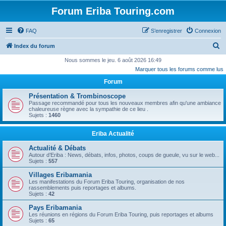
Forum Eriba Touring.com
FAQ
S’enregistrer
Connexion
R
Index du forum
e
Nous sommes le jeu. 6 août 2026 16:49
Marquer tous les forums comme lus
c
Forum
h
e
Présentation & Trombinoscope
Passage recommandé pour tous les nouveaux membres afin qu'une ambiance
r
chaleureuse règne avec la sympathie de ce lieu .
Sujets :
1460
c
h
Eriba Actualité
e
Actualité & Débats
r
Autour d’Eriba : News, débats, infos, photos, coups de gueule, vu sur le web...
Sujets :
557
Villages Eribamania
Les manifestations du Forum Eriba Touring, organisation de nos
rassemblements puis reportages et albums.
Sujets :
42
Pays Eribamania
Les réunions en régions du Forum Eriba Touring, puis reportages et albums
Sujets :
65