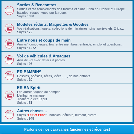
Sorties & Rencontres
Sorties et rassemblements des forums et clubs Eriba en France et Europe,
balades, restos, vues sur la route...
Sujets :
690
Modèles réduits, Maquettes & Goodies
Vos réalisations, jouets, collections de miniatures, pins, porte-clefs Eriba...
Sujets :
72
Entre nous et coups de main
Annivs', convoyages, troc entre membres, entraide, emploi et questions...
Sujets :
1272
Vol de véhicules & Arnaques
Avis de vol avec détails & photos
Sujets :
96
ERIBAMBINS
Dessins, poésies, récits, idées, ... , de nos enfants
Sujets :
10
ERIBA Spirit
Les autres façons de camper
L'eriba me manque
J'adhère à cet Esprit
Sujets :
51
Autres choses...
Sujets "
Out of Eriba
" : hobbies, détente, humour, divers ...
Sujets :
945
Parlons de nos caravanes (anciennes et récentes)