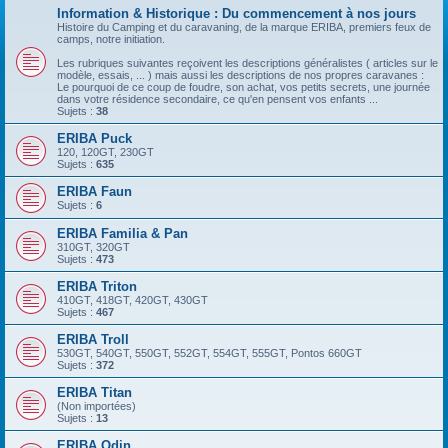
Information & Historique : Du commencement à nos jours
Histoire du Camping et du caravaning, de la marque ERIBA, premiers feux de
camps, notre initiation.
Les rubriques suivantes reçoivent les descriptions généralistes ( articles sur le
modèle, essais, ... ) mais aussi les descriptions de nos propres caravanes :
Le pourquoi de ce coup de foudre, son achat, vos petits secrets, une journée
dans votre résidence secondaire, ce qu'en pensent vos enfants ...
Sujets :
38
ERIBA Puck
120, 120GT, 230GT
Sujets :
635
ERIBA Faun
Sujets :
6
ERIBA Familia & Pan
310GT, 320GT
Sujets :
473
ERIBA Triton
410GT, 418GT, 420GT, 430GT
Sujets :
467
ERIBA Troll
530GT, 540GT, 550GT, 552GT, 554GT, 555GT, Pontos 660GT
Sujets :
372
ERIBA Titan
(Non importées)
Sujets :
13
ERIBA Odin