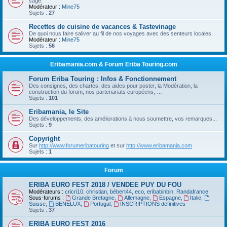
sage.
Modérateur :
Mine75
Sujets :
27
Recettes de cuisine de vacances & Tastevinage
De quoi nous faire saliver au fil de nos voyages avec des senteurs locales.
Modérateur :
Mine75
Sujets :
56
Eribamania.com & Forum Eriba Touring.com
Forum Eriba Touring : Infos & Fonctionnement
Des consignes, des chartes, des aides pour poster, la Modération, la
construction du forum, nos partenariats européens, …
Sujets :
101
Eribamania, le Site
Des développements, des améliorations à nous soumettre, vos remarques...
Sujets :
9
Copyright
Sur
http://www.forumeribatouring
et sur
http://www.eribamania.com
Sujets :
1
Forum
ERIBA EURO FEST 2018 / VENDEE PUY DU FOU
Modérateurs :
cricri10
,
christian
,
bébert44
,
eco
,
eribabinbin
,
Randafrance
Sous-forums :
Grande Bretagne
,
Allemagne
,
Espagne
,
Italie
,
Suisse
,
BENELUX
,
Portugal
,
INSCRIPTIONS definitives
Sujets :
37
ERIBA EURO FEST 2016