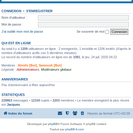
CONNEXION
•
S’ENREGISTRER
Nom d’utilisateur :
Mot de passe :
J’ai oublié mon mot de passe
Se souvenir de moi
QUI EST EN LIGNE
Au total il y a
1209
utilisateurs en ligne : 2 enregistrés, 1 invisible et 1206 invités (d’après le
nombre d’utilisateurs actifs ces 5 dernières minutes)
Le record du nombre d’utilisateurs en ligne est de
3381
, le jeu. 24 juil. 2025 04:22
Membres :
Ahrefs [Bot]
,
Semrush [Bot]
Légende :
Administrateurs
,
Modérateurs globaux
ANNIVERSAIRES
Pas d’anniversaire à fêter aujourd’hui
STATISTIQUES
228863
messages •
12150
sujets •
2203
membres • Le membre enregistré le plus récent
est
Jacques
.
Index du forum
Heures au format
UTC+02:00
Développé par
phpBB
® Forum Software © phpBB Limited
Traduit par
phpBB-fr.com