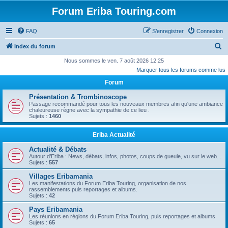
Forum Eriba Touring.com
FAQ
S’enregistrer
Connexion
R
Index du forum
e
Nous sommes le ven. 7 août 2026 12:25
Marquer tous les forums comme lus
c
Forum
h
e
Présentation & Trombinoscope
Passage recommandé pour tous les nouveaux membres afin qu'une ambiance
r
chaleureuse règne avec la sympathie de ce lieu .
Sujets :
1460
c
h
Eriba Actualité
e
Actualité & Débats
r
Autour d’Eriba : News, débats, infos, photos, coups de gueule, vu sur le web...
Sujets :
557
Villages Eribamania
Les manifestations du Forum Eriba Touring, organisation de nos
rassemblements puis reportages et albums.
Sujets :
42
Pays Eribamania
Les réunions en régions du Forum Eriba Touring, puis reportages et albums
Sujets :
65