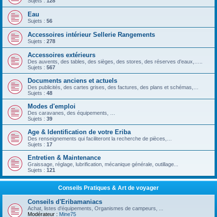
Sujets :
128
Eau
Sujets :
56
Accessoires intérieur Sellerie Rangements
Sujets :
278
Accessoires extérieurs
Des auvents, des tables, des sièges, des stores, des réserves d’eaux,…..
Sujets :
567
Documents anciens et actuels
Des publicités, des cartes grises, des factures, des plans et schémas,…
Sujets :
48
Modes d'emploi
Des caravanes, des équipements, …
Sujets :
39
Age & Identification de votre Eriba
Des renseignements qui faciliteront la recherche de pièces,…
Sujets :
17
Entretien & Maintenance
Graissage, réglage, lubrification, mécanique générale, outillage...
Sujets :
121
Conseils Pratiques & Art de voyager
Conseils d'Eribamaniacs
Achat, listes d'équipements, Organismes de campeurs, ...
Modérateur :
Mine75