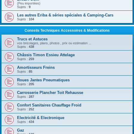
(Peu importées)
Sujets :
9
Les autres Eriba & séries spéciales & Camping-Cars
Sujets :
104
Conseils Techniques Accessoires & Modifications
Trucs et Astuces
vos bricolages, plans, photos , prix ou estimation ...
Sujets :
438
Châssis Timon Essieu Attelage
Sujets :
259
Amortisseurs Freins
Sujets :
85
Roues Jantes Pneumatiques
Sujets :
205
Carrosserie Plancher Toit Rehausse
Sujets :
287
Confort Sanitaires Chauffage Froid
Sujets :
252
Electricité & Electronique
Sujets :
434
Gaz