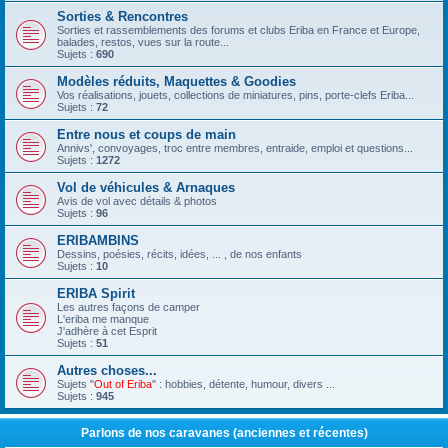
Sorties & Rencontres
Sorties et rassemblements des forums et clubs Eriba en France et Europe,
balades, restos, vues sur la route...
Sujets :
690
Modèles réduits, Maquettes & Goodies
Vos réalisations, jouets, collections de miniatures, pins, porte-clefs Eriba...
Sujets :
72
Entre nous et coups de main
Annivs', convoyages, troc entre membres, entraide, emploi et questions...
Sujets :
1272
Vol de véhicules & Arnaques
Avis de vol avec détails & photos
Sujets :
96
ERIBAMBINS
Dessins, poésies, récits, idées, ... , de nos enfants
Sujets :
10
ERIBA Spirit
Les autres façons de camper
L'eriba me manque
J'adhère à cet Esprit
Sujets :
51
Autres choses...
Sujets "
Out of Eriba
" : hobbies, détente, humour, divers ...
Sujets :
945
Parlons de nos caravanes (anciennes et récentes)