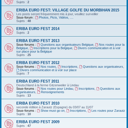
Sujets :
2
ERIBA EURO FEST: VILLAGE GOLFE DU MORBIHAN 2015
Les posts seront fréquemment mis à jour, veuillez surveiller
Sous-forum :
Photos, Picts, Vidéos, ....
Sujets :
48
ERIBA EURO FEST 2014
Sujets :
2
ERIBA EURO FEST 2013
Sous-forums :
Questions aux organisateurs Belgique
,
Nos routes pour la
Belgique
,
Inscriptions pour la Belgique
,
Divers communication et à voir
sur place pour la Belgique
Sujets :
25
ERIBA EURO FEST 2012
Sous-forums :
Nos routes
,
Inscriptions
,
Questions aux organisateurs
,
Divers communication et à voir sur place
Sujets :
7
ERIBA EURO FEST 2011
Deutschland‏ à la ferme Gitzenweiler à Lindau
Sous-forums :
Nos routes pour Lindau
,
Inscriptions
,
Questions aux
organisateurs
,
Renseignements
Sujets :
13
ERIBA EURO FEST 2010
seconde édition à Zarautz (Espagne) du 03/07 au 11/07
Sous-forums :
Show must go on
,
Inscriptions
,
Les routes pour Zarautz
Sujets :
10
ERIBA EURO FEST 2009
Sujets :
47