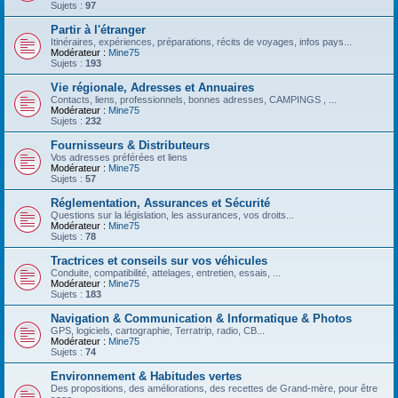
Sujets :
97
Partir à l'étranger
Itinéraires, expériences, préparations, récits de voyages, infos pays...
Modérateur :
Mine75
Sujets :
193
Vie régionale, Adresses et Annuaires
Contacts, liens, professionnels, bonnes adresses, CAMPINGS , ...
Modérateur :
Mine75
Sujets :
232
Fournisseurs & Distributeurs
Vos adresses préférées et liens
Modérateur :
Mine75
Sujets :
57
Réglementation, Assurances et Sécurité
Questions sur la législation, les assurances, vos droits...
Modérateur :
Mine75
Sujets :
78
Tractrices et conseils sur vos véhicules
Conduite, compatibilité, attelages, entretien, essais, ...
Modérateur :
Mine75
Sujets :
183
Navigation & Communication & Informatique & Photos
GPS, logiciels, cartographie, Terratrip, radio, CB...
Modérateur :
Mine75
Sujets :
74
Environnement & Habitudes vertes
Des propositions, des améliorations, des recettes de Grand-mère, pour être