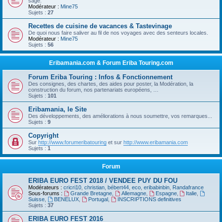
sage.
Modérateur :
Mine75
Sujets :
27
Recettes de cuisine de vacances & Tastevinage
De quoi nous faire saliver au fil de nos voyages avec des senteurs locales.
Modérateur :
Mine75
Sujets :
56
Eribamania.com & Forum Eriba Touring.com
Forum Eriba Touring : Infos & Fonctionnement
Des consignes, des chartes, des aides pour poster, la Modération, la
construction du forum, nos partenariats européens, …
Sujets :
101
Eribamania, le Site
Des développements, des améliorations à nous soumettre, vos remarques...
Sujets :
9
Copyright
Sur
http://www.forumeribatouring
et sur
http://www.eribamania.com
Sujets :
1
Forum
ERIBA EURO FEST 2018 / VENDEE PUY DU FOU
Modérateurs :
cricri10
,
christian
,
bébert44
,
eco
,
eribabinbin
,
Randafrance
Sous-forums :
Grande Bretagne
,
Allemagne
,
Espagne
,
Italie
,
Suisse
,
BENELUX
,
Portugal
,
INSCRIPTIONS definitives
Sujets :
37
ERIBA EURO FEST 2016