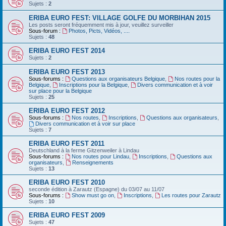
Sujets :
2
ERIBA EURO FEST: VILLAGE GOLFE DU MORBIHAN 2015
Les posts seront fréquemment mis à jour, veuillez surveiller
Sous-forum :
Photos, Picts, Vidéos, ....
Sujets :
48
ERIBA EURO FEST 2014
Sujets :
2
ERIBA EURO FEST 2013
Sous-forums :
Questions aux organisateurs Belgique
,
Nos routes pour la
Belgique
,
Inscriptions pour la Belgique
,
Divers communication et à voir
sur place pour la Belgique
Sujets :
25
ERIBA EURO FEST 2012
Sous-forums :
Nos routes
,
Inscriptions
,
Questions aux organisateurs
,
Divers communication et à voir sur place
Sujets :
7
ERIBA EURO FEST 2011
Deutschland‏ à la ferme Gitzenweiler à Lindau
Sous-forums :
Nos routes pour Lindau
,
Inscriptions
,
Questions aux
organisateurs
,
Renseignements
Sujets :
13
ERIBA EURO FEST 2010
seconde édition à Zarautz (Espagne) du 03/07 au 11/07
Sous-forums :
Show must go on
,
Inscriptions
,
Les routes pour Zarautz
Sujets :
10
ERIBA EURO FEST 2009
Sujets :
47