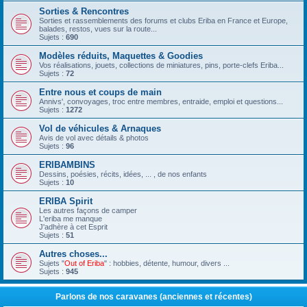
Sorties & Rencontres
Sorties et rassemblements des forums et clubs Eriba en France et Europe,
balades, restos, vues sur la route...
Sujets :
690
Modèles réduits, Maquettes & Goodies
Vos réalisations, jouets, collections de miniatures, pins, porte-clefs Eriba...
Sujets :
72
Entre nous et coups de main
Annivs', convoyages, troc entre membres, entraide, emploi et questions...
Sujets :
1272
Vol de véhicules & Arnaques
Avis de vol avec détails & photos
Sujets :
96
ERIBAMBINS
Dessins, poésies, récits, idées, ... , de nos enfants
Sujets :
10
ERIBA Spirit
Les autres façons de camper
L'eriba me manque
J'adhère à cet Esprit
Sujets :
51
Autres choses...
Sujets "
Out of Eriba
" : hobbies, détente, humour, divers ...
Sujets :
945
Parlons de nos caravanes (anciennes et récentes)