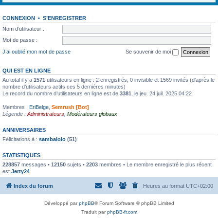
CONNEXION
•
S’ENREGISTRER
Nom d’utilisateur :
Mot de passe :
J’ai oublié mon mot de passe
Se souvenir de moi
QUI EST EN LIGNE
Au total il y a
1571
utilisateurs en ligne : 2 enregistrés, 0 invisible et 1569 invités (d’après le
nombre d’utilisateurs actifs ces 5 dernières minutes)
Le record du nombre d’utilisateurs en ligne est de
3381
, le jeu. 24 juil. 2025 04:22
Membres :
EriBelge
,
Semrush [Bot]
Légende :
Administrateurs
,
Modérateurs globaux
ANNIVERSAIRES
Félicitations à :
sambalolo
(51)
STATISTIQUES
228857
messages •
12150
sujets •
2203
membres • Le membre enregistré le plus récent
est
Jerty24
.
Index du forum
Heures au format
UTC+02:00
Développé par
phpBB
® Forum Software © phpBB Limited
Traduit par
phpBB-fr.com