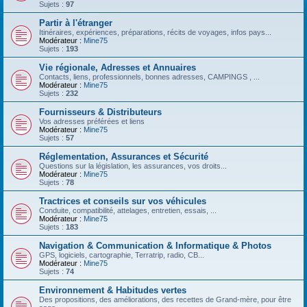
Sujets :
97
Partir à l'étranger
Itinéraires, expériences, préparations, récits de voyages, infos pays...
Modérateur :
Mine75
Sujets :
193
Vie régionale, Adresses et Annuaires
Contacts, liens, professionnels, bonnes adresses, CAMPINGS , ...
Modérateur :
Mine75
Sujets :
232
Fournisseurs & Distributeurs
Vos adresses préférées et liens
Modérateur :
Mine75
Sujets :
57
Réglementation, Assurances et Sécurité
Questions sur la législation, les assurances, vos droits...
Modérateur :
Mine75
Sujets :
78
Tractrices et conseils sur vos véhicules
Conduite, compatibilité, attelages, entretien, essais, ...
Modérateur :
Mine75
Sujets :
183
Navigation & Communication & Informatique & Photos
GPS, logiciels, cartographie, Terratrip, radio, CB...
Modérateur :
Mine75
Sujets :
74
Environnement & Habitudes vertes
Des propositions, des améliorations, des recettes de Grand-mère, pour être