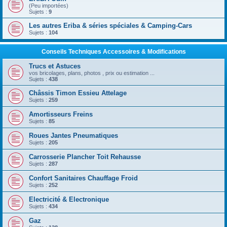
(Peu importées)
Sujets :
9
Les autres Eriba & séries spéciales & Camping-Cars
Sujets :
104
Conseils Techniques Accessoires & Modifications
Trucs et Astuces
vos bricolages, plans, photos , prix ou estimation ...
Sujets :
438
Châssis Timon Essieu Attelage
Sujets :
259
Amortisseurs Freins
Sujets :
85
Roues Jantes Pneumatiques
Sujets :
205
Carrosserie Plancher Toit Rehausse
Sujets :
287
Confort Sanitaires Chauffage Froid
Sujets :
252
Electricité & Electronique
Sujets :
434
Gaz