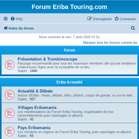
Forum Eriba Touring.com
FAQ
S’enregistrer
Connexion
R
Index du forum
e
Nous sommes le ven. 7 août 2026 07:51
Marquer tous les forums comme lus
c
Forum
h
e
Présentation & Trombinoscope
Passage recommandé pour tous les nouveaux membres afin qu'une ambiance
r
chaleureuse règne avec la sympathie de ce lieu .
Sujets :
1460
c
h
Eriba Actualité
e
Actualité & Débats
r
Autour d’Eriba : News, débats, infos, photos, coups de gueule, vu sur le web...
Sujets :
557
Villages Eribamania
Les manifestations du Forum Eriba Touring, organisation de nos
rassemblements puis reportages et albums.
Sujets :
42
Pays Eribamania
Les réunions en régions du Forum Eriba Touring, puis reportages et albums
Sujets :
65