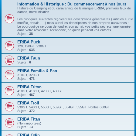
Information & Historique : Du commencement à nos jours
Histoire du Camping et du caravaning, de la marque ERIBA, premiers feux de
camps, notre initiation.
Les rubriques suivantes reçoivent les descriptions généralistes ( articles sur le
modèle, essais, ... ) mais aussi les descriptions de nos propres caravanes :
Le pourquoi de ce coup de foudre, son achat, vos petits secrets, une journée
dans votre résidence secondaire, ce qu'en pensent vos enfants ...
Sujets :
38
ERIBA Puck
120, 120GT, 230GT
Sujets :
635
ERIBA Faun
Sujets :
6
ERIBA Familia & Pan
310GT, 320GT
Sujets :
473
ERIBA Triton
410GT, 418GT, 420GT, 430GT
Sujets :
467
ERIBA Troll
530GT, 540GT, 550GT, 552GT, 554GT, 555GT, Pontos 660GT
Sujets :
372
ERIBA Titan
(Non importées)
Sujets :
13
ERIBA Odin