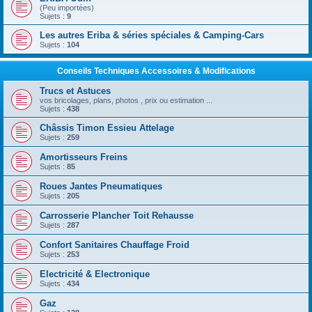
(Peu importées)
Sujets :
9
Les autres Eriba & séries spéciales & Camping-Cars
Sujets :
104
Conseils Techniques Accessoires & Modifications
Trucs et Astuces
vos bricolages, plans, photos , prix ou estimation ...
Sujets :
438
Châssis Timon Essieu Attelage
Sujets :
259
Amortisseurs Freins
Sujets :
85
Roues Jantes Pneumatiques
Sujets :
205
Carrosserie Plancher Toit Rehausse
Sujets :
287
Confort Sanitaires Chauffage Froid
Sujets :
253
Electricité & Electronique
Sujets :
434
Gaz