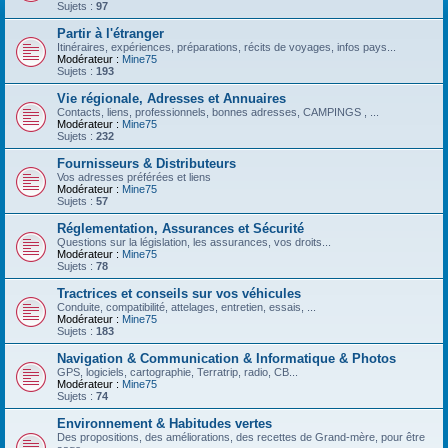
Sujets :
97
Partir à l'étranger
Itinéraires, expériences, préparations, récits de voyages, infos pays...
Modérateur :
Mine75
Sujets :
193
Vie régionale, Adresses et Annuaires
Contacts, liens, professionnels, bonnes adresses, CAMPINGS , ...
Modérateur :
Mine75
Sujets :
232
Fournisseurs & Distributeurs
Vos adresses préférées et liens
Modérateur :
Mine75
Sujets :
57
Réglementation, Assurances et Sécurité
Questions sur la législation, les assurances, vos droits...
Modérateur :
Mine75
Sujets :
78
Tractrices et conseils sur vos véhicules
Conduite, compatibilité, attelages, entretien, essais, ...
Modérateur :
Mine75
Sujets :
183
Navigation & Communication & Informatique & Photos
GPS, logiciels, cartographie, Terratrip, radio, CB...
Modérateur :
Mine75
Sujets :
74
Environnement & Habitudes vertes
Des propositions, des améliorations, des recettes de Grand-mère, pour être