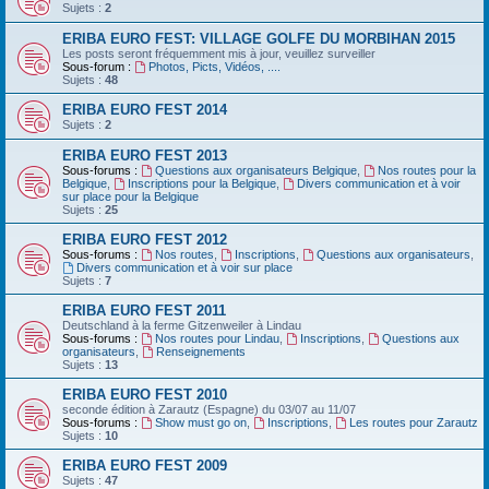
Sujets :
2
ERIBA EURO FEST: VILLAGE GOLFE DU MORBIHAN 2015
Les posts seront fréquemment mis à jour, veuillez surveiller
Sous-forum :
Photos, Picts, Vidéos, ....
Sujets :
48
ERIBA EURO FEST 2014
Sujets :
2
ERIBA EURO FEST 2013
Sous-forums :
Questions aux organisateurs Belgique
,
Nos routes pour la
Belgique
,
Inscriptions pour la Belgique
,
Divers communication et à voir
sur place pour la Belgique
Sujets :
25
ERIBA EURO FEST 2012
Sous-forums :
Nos routes
,
Inscriptions
,
Questions aux organisateurs
,
Divers communication et à voir sur place
Sujets :
7
ERIBA EURO FEST 2011
Deutschland‏ à la ferme Gitzenweiler à Lindau
Sous-forums :
Nos routes pour Lindau
,
Inscriptions
,
Questions aux
organisateurs
,
Renseignements
Sujets :
13
ERIBA EURO FEST 2010
seconde édition à Zarautz (Espagne) du 03/07 au 11/07
Sous-forums :
Show must go on
,
Inscriptions
,
Les routes pour Zarautz
Sujets :
10
ERIBA EURO FEST 2009
Sujets :
47