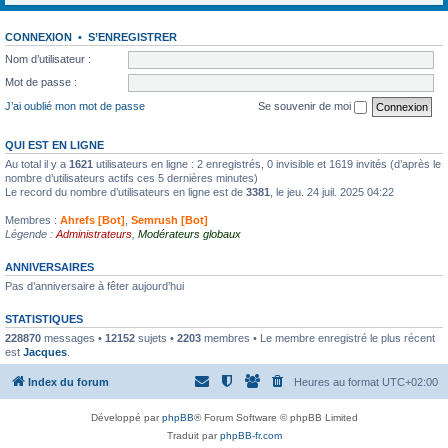
CONNEXION
•
S’ENREGISTRER
Nom d’utilisateur :
Mot de passe :
J’ai oublié mon mot de passe
Se souvenir de moi
QUI EST EN LIGNE
Au total il y a
1621
utilisateurs en ligne : 2 enregistrés, 0 invisible et 1619 invités (d’après le
nombre d’utilisateurs actifs ces 5 dernières minutes)
Le record du nombre d’utilisateurs en ligne est de
3381
, le jeu. 24 juil. 2025 04:22
Membres :
Ahrefs [Bot]
,
Semrush [Bot]
Légende :
Administrateurs
,
Modérateurs globaux
ANNIVERSAIRES
Pas d’anniversaire à fêter aujourd’hui
STATISTIQUES
228870
messages •
12152
sujets •
2203
membres • Le membre enregistré le plus récent
est
Jacques
.
Index du forum
Heures au format
UTC+02:00
Développé par
phpBB
® Forum Software © phpBB Limited
Traduit par
phpBB-fr.com