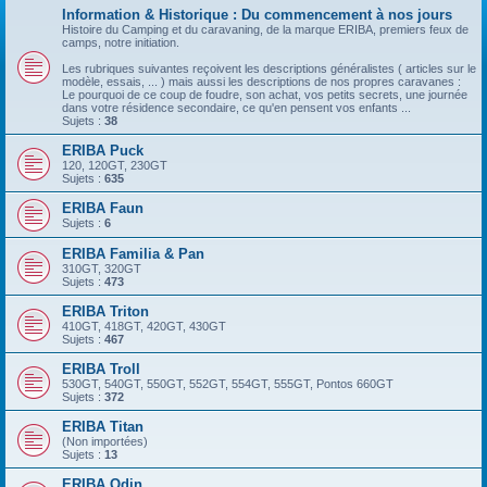
Information & Historique : Du commencement à nos jours
Histoire du Camping et du caravaning, de la marque ERIBA, premiers feux de
camps, notre initiation.
Les rubriques suivantes reçoivent les descriptions généralistes ( articles sur le
modèle, essais, ... ) mais aussi les descriptions de nos propres caravanes :
Le pourquoi de ce coup de foudre, son achat, vos petits secrets, une journée
dans votre résidence secondaire, ce qu'en pensent vos enfants ...
Sujets :
38
ERIBA Puck
120, 120GT, 230GT
Sujets :
635
ERIBA Faun
Sujets :
6
ERIBA Familia & Pan
310GT, 320GT
Sujets :
473
ERIBA Triton
410GT, 418GT, 420GT, 430GT
Sujets :
467
ERIBA Troll
530GT, 540GT, 550GT, 552GT, 554GT, 555GT, Pontos 660GT
Sujets :
372
ERIBA Titan
(Non importées)
Sujets :
13
ERIBA Odin