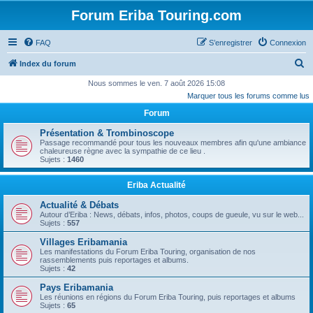
Forum Eriba Touring.com
FAQ
S’enregistrer
Connexion
R
Index du forum
e
Nous sommes le ven. 7 août 2026 15:08
Marquer tous les forums comme lus
c
Forum
h
e
Présentation & Trombinoscope
Passage recommandé pour tous les nouveaux membres afin qu'une ambiance
r
chaleureuse règne avec la sympathie de ce lieu .
Sujets :
1460
c
h
Eriba Actualité
e
Actualité & Débats
r
Autour d’Eriba : News, débats, infos, photos, coups de gueule, vu sur le web...
Sujets :
557
Villages Eribamania
Les manifestations du Forum Eriba Touring, organisation de nos
rassemblements puis reportages et albums.
Sujets :
42
Pays Eribamania
Les réunions en régions du Forum Eriba Touring, puis reportages et albums
Sujets :
65