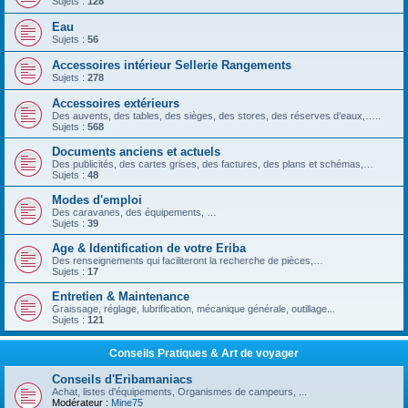
Sujets :
128
Eau
Sujets :
56
Accessoires intérieur Sellerie Rangements
Sujets :
278
Accessoires extérieurs
Des auvents, des tables, des sièges, des stores, des réserves d’eaux,…..
Sujets :
568
Documents anciens et actuels
Des publicités, des cartes grises, des factures, des plans et schémas,…
Sujets :
48
Modes d'emploi
Des caravanes, des équipements, …
Sujets :
39
Age & Identification de votre Eriba
Des renseignements qui faciliteront la recherche de pièces,…
Sujets :
17
Entretien & Maintenance
Graissage, réglage, lubrification, mécanique générale, outillage...
Sujets :
121
Conseils Pratiques & Art de voyager
Conseils d'Eribamaniacs
Achat, listes d'équipements, Organismes de campeurs, ...
Modérateur :
Mine75