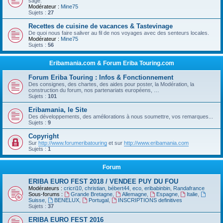
sage.
Modérateur :
Mine75
Sujets :
27
Recettes de cuisine de vacances & Tastevinage
De quoi nous faire saliver au fil de nos voyages avec des senteurs locales.
Modérateur :
Mine75
Sujets :
56
Eribamania.com & Forum Eriba Touring.com
Forum Eriba Touring : Infos & Fonctionnement
Des consignes, des chartes, des aides pour poster, la Modération, la
construction du forum, nos partenariats européens, …
Sujets :
101
Eribamania, le Site
Des développements, des améliorations à nous soumettre, vos remarques...
Sujets :
9
Copyright
Sur
http://www.forumeribatouring
et sur
http://www.eribamania.com
Sujets :
1
Forum
ERIBA EURO FEST 2018 / VENDEE PUY DU FOU
Modérateurs :
cricri10
,
christian
,
bébert44
,
eco
,
eribabinbin
,
Randafrance
Sous-forums :
Grande Bretagne
,
Allemagne
,
Espagne
,
Italie
,
Suisse
,
BENELUX
,
Portugal
,
INSCRIPTIONS definitives
Sujets :
37
ERIBA EURO FEST 2016