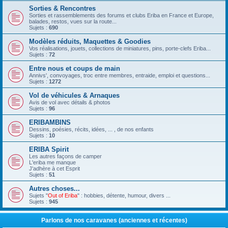
Sorties & Rencontres
Sorties et rassemblements des forums et clubs Eriba en France et Europe,
balades, restos, vues sur la route...
Sujets :
690
Modèles réduits, Maquettes & Goodies
Vos réalisations, jouets, collections de miniatures, pins, porte-clefs Eriba...
Sujets :
72
Entre nous et coups de main
Annivs', convoyages, troc entre membres, entraide, emploi et questions...
Sujets :
1272
Vol de véhicules & Arnaques
Avis de vol avec détails & photos
Sujets :
96
ERIBAMBINS
Dessins, poésies, récits, idées, ... , de nos enfants
Sujets :
10
ERIBA Spirit
Les autres façons de camper
L'eriba me manque
J'adhère à cet Esprit
Sujets :
51
Autres choses...
Sujets "
Out of Eriba
" : hobbies, détente, humour, divers ...
Sujets :
945
Parlons de nos caravanes (anciennes et récentes)