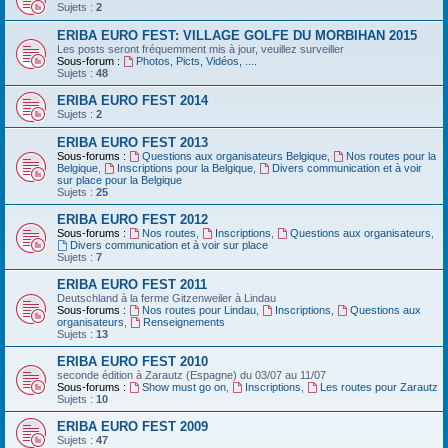
Sujets :
2
ERIBA EURO FEST: VILLAGE GOLFE DU MORBIHAN 2015
Les posts seront fréquemment mis à jour, veuillez surveiller
Sous-forum :
Photos, Picts, Vidéos, ....
Sujets :
48
ERIBA EURO FEST 2014
Sujets :
2
ERIBA EURO FEST 2013
Sous-forums :
Questions aux organisateurs Belgique
,
Nos routes pour la
Belgique
,
Inscriptions pour la Belgique
,
Divers communication et à voir
sur place pour la Belgique
Sujets :
25
ERIBA EURO FEST 2012
Sous-forums :
Nos routes
,
Inscriptions
,
Questions aux organisateurs
,
Divers communication et à voir sur place
Sujets :
7
ERIBA EURO FEST 2011
Deutschland‏ à la ferme Gitzenweiler à Lindau
Sous-forums :
Nos routes pour Lindau
,
Inscriptions
,
Questions aux
organisateurs
,
Renseignements
Sujets :
13
ERIBA EURO FEST 2010
seconde édition à Zarautz (Espagne) du 03/07 au 11/07
Sous-forums :
Show must go on
,
Inscriptions
,
Les routes pour Zarautz
Sujets :
10
ERIBA EURO FEST 2009
Sujets :
47