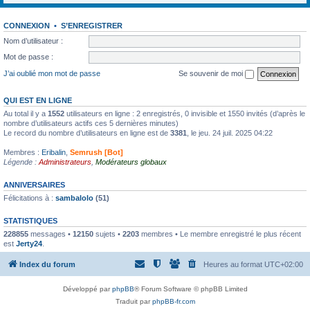
CONNEXION
•
S’ENREGISTRER
Nom d’utilisateur :
Mot de passe :
J’ai oublié mon mot de passe
Se souvenir de moi
QUI EST EN LIGNE
Au total il y a
1552
utilisateurs en ligne : 2 enregistrés, 0 invisible et 1550 invités (d’après le
nombre d’utilisateurs actifs ces 5 dernières minutes)
Le record du nombre d’utilisateurs en ligne est de
3381
, le jeu. 24 juil. 2025 04:22
Membres :
Eribalin
,
Semrush [Bot]
Légende :
Administrateurs
,
Modérateurs globaux
ANNIVERSAIRES
Félicitations à :
sambalolo
(51)
STATISTIQUES
228855
messages •
12150
sujets •
2203
membres • Le membre enregistré le plus récent
est
Jerty24
.
Index du forum
Heures au format
UTC+02:00
Développé par
phpBB
® Forum Software © phpBB Limited
Traduit par
phpBB-fr.com