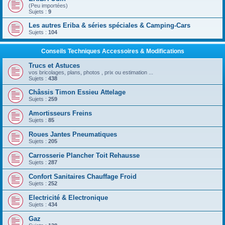
(Peu importées)
Sujets :
9
Les autres Eriba & séries spéciales & Camping-Cars
Sujets :
104
Conseils Techniques Accessoires & Modifications
Trucs et Astuces
vos bricolages, plans, photos , prix ou estimation ...
Sujets :
438
Châssis Timon Essieu Attelage
Sujets :
259
Amortisseurs Freins
Sujets :
85
Roues Jantes Pneumatiques
Sujets :
205
Carrosserie Plancher Toit Rehausse
Sujets :
287
Confort Sanitaires Chauffage Froid
Sujets :
252
Electricité & Electronique
Sujets :
434
Gaz