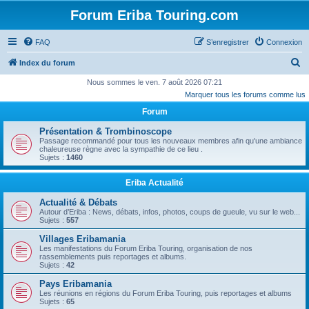
Forum Eriba Touring.com
FAQ
S’enregistrer
Connexion
R
Index du forum
e
Nous sommes le ven. 7 août 2026 07:21
Marquer tous les forums comme lus
c
Forum
h
e
Présentation & Trombinoscope
Passage recommandé pour tous les nouveaux membres afin qu'une ambiance
r
chaleureuse règne avec la sympathie de ce lieu .
Sujets :
1460
c
h
Eriba Actualité
e
Actualité & Débats
r
Autour d’Eriba : News, débats, infos, photos, coups de gueule, vu sur le web...
Sujets :
557
Villages Eribamania
Les manifestations du Forum Eriba Touring, organisation de nos
rassemblements puis reportages et albums.
Sujets :
42
Pays Eribamania
Les réunions en régions du Forum Eriba Touring, puis reportages et albums
Sujets :
65