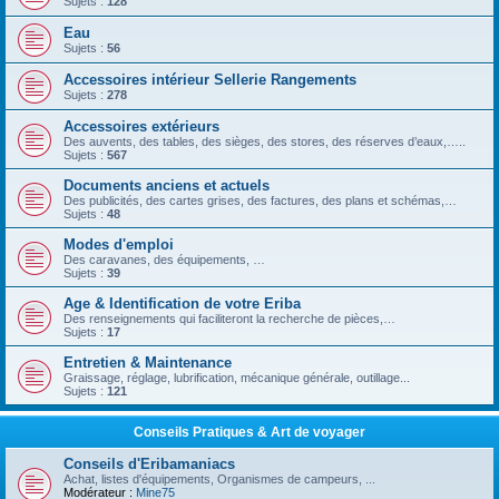
Sujets :
128
Eau
Sujets :
56
Accessoires intérieur Sellerie Rangements
Sujets :
278
Accessoires extérieurs
Des auvents, des tables, des sièges, des stores, des réserves d’eaux,…..
Sujets :
567
Documents anciens et actuels
Des publicités, des cartes grises, des factures, des plans et schémas,…
Sujets :
48
Modes d'emploi
Des caravanes, des équipements, …
Sujets :
39
Age & Identification de votre Eriba
Des renseignements qui faciliteront la recherche de pièces,…
Sujets :
17
Entretien & Maintenance
Graissage, réglage, lubrification, mécanique générale, outillage...
Sujets :
121
Conseils Pratiques & Art de voyager
Conseils d'Eribamaniacs
Achat, listes d'équipements, Organismes de campeurs, ...
Modérateur :
Mine75