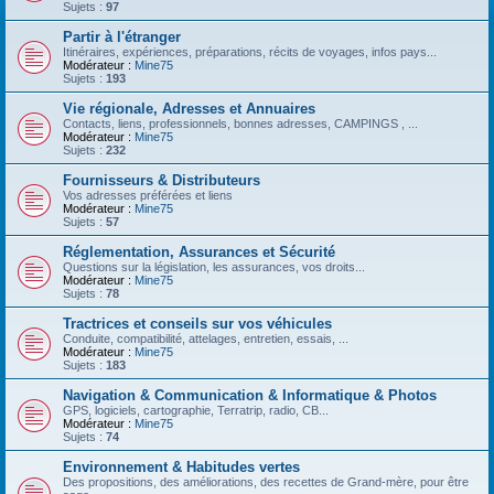
Sujets :
97
Partir à l'étranger
Itinéraires, expériences, préparations, récits de voyages, infos pays...
Modérateur :
Mine75
Sujets :
193
Vie régionale, Adresses et Annuaires
Contacts, liens, professionnels, bonnes adresses, CAMPINGS , ...
Modérateur :
Mine75
Sujets :
232
Fournisseurs & Distributeurs
Vos adresses préférées et liens
Modérateur :
Mine75
Sujets :
57
Réglementation, Assurances et Sécurité
Questions sur la législation, les assurances, vos droits...
Modérateur :
Mine75
Sujets :
78
Tractrices et conseils sur vos véhicules
Conduite, compatibilité, attelages, entretien, essais, ...
Modérateur :
Mine75
Sujets :
183
Navigation & Communication & Informatique & Photos
GPS, logiciels, cartographie, Terratrip, radio, CB...
Modérateur :
Mine75
Sujets :
74
Environnement & Habitudes vertes
Des propositions, des améliorations, des recettes de Grand-mère, pour être