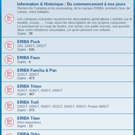
Information & Historique : Du commencement à nos jours
Histoire du Camping et du caravaning, de la marque ERIBA, premiers feux de
camps, notre initiation.
Les rubriques suivantes reçoivent les descriptions généralistes ( articles sur le
modèle, essais, ... ) mais aussi les descriptions de nos propres caravanes :
Le pourquoi de ce coup de foudre, son achat, vos petits secrets, une journée
dans votre résidence secondaire, ce qu'en pensent vos enfants ...
Sujets :
38
ERIBA Puck
120, 120GT, 230GT
Sujets :
635
ERIBA Faun
Sujets :
6
ERIBA Familia & Pan
310GT, 320GT
Sujets :
473
ERIBA Triton
410GT, 418GT, 420GT, 430GT
Sujets :
467
ERIBA Troll
530GT, 540GT, 550GT, 552GT, 554GT, 555GT, Pontos 660GT
Sujets :
372
ERIBA Titan
(Non importées)
Sujets :
13
ERIBA Odin