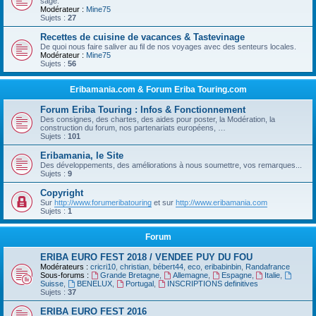
sage.
Modérateur :
Mine75
Sujets :
27
Recettes de cuisine de vacances & Tastevinage
De quoi nous faire saliver au fil de nos voyages avec des senteurs locales.
Modérateur :
Mine75
Sujets :
56
Eribamania.com & Forum Eriba Touring.com
Forum Eriba Touring : Infos & Fonctionnement
Des consignes, des chartes, des aides pour poster, la Modération, la
construction du forum, nos partenariats européens, …
Sujets :
101
Eribamania, le Site
Des développements, des améliorations à nous soumettre, vos remarques...
Sujets :
9
Copyright
Sur
http://www.forumeribatouring
et sur
http://www.eribamania.com
Sujets :
1
Forum
ERIBA EURO FEST 2018 / VENDEE PUY DU FOU
Modérateurs :
cricri10
,
christian
,
bébert44
,
eco
,
eribabinbin
,
Randafrance
Sous-forums :
Grande Bretagne
,
Allemagne
,
Espagne
,
Italie
,
Suisse
,
BENELUX
,
Portugal
,
INSCRIPTIONS definitives
Sujets :
37
ERIBA EURO FEST 2016