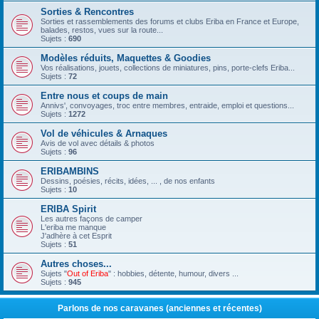
Sorties & Rencontres
Sorties et rassemblements des forums et clubs Eriba en France et Europe,
balades, restos, vues sur la route...
Sujets :
690
Modèles réduits, Maquettes & Goodies
Vos réalisations, jouets, collections de miniatures, pins, porte-clefs Eriba...
Sujets :
72
Entre nous et coups de main
Annivs', convoyages, troc entre membres, entraide, emploi et questions...
Sujets :
1272
Vol de véhicules & Arnaques
Avis de vol avec détails & photos
Sujets :
96
ERIBAMBINS
Dessins, poésies, récits, idées, ... , de nos enfants
Sujets :
10
ERIBA Spirit
Les autres façons de camper
L'eriba me manque
J'adhère à cet Esprit
Sujets :
51
Autres choses...
Sujets "
Out of Eriba
" : hobbies, détente, humour, divers ...
Sujets :
945
Parlons de nos caravanes (anciennes et récentes)