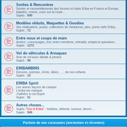
Sorties & Rencontres
Sorties et rassemblements des forums et clubs Eriba en France et Europe,
balades, restos, vues sur la route...
Sujets :
690
Modèles réduits, Maquettes & Goodies
Vos réalisations, jouets, collections de miniatures, pins, porte-clefs Eriba...
Sujets :
72
Entre nous et coups de main
Annivs', convoyages, troc entre membres, entraide, emploi et questions...
Sujets :
1272
Vol de véhicules & Arnaques
Avis de vol avec détails & photos
Sujets :
96
ERIBAMBINS
Dessins, poésies, récits, idées, ... , de nos enfants
Sujets :
10
ERIBA Spirit
Les autres façons de camper
L'eriba me manque
J'adhère à cet Esprit
Sujets :
51
Autres choses...
Sujets "
Out of Eriba
" : hobbies, détente, humour, divers ...
Sujets :
946
Parlons de nos caravanes (anciennes et récentes)