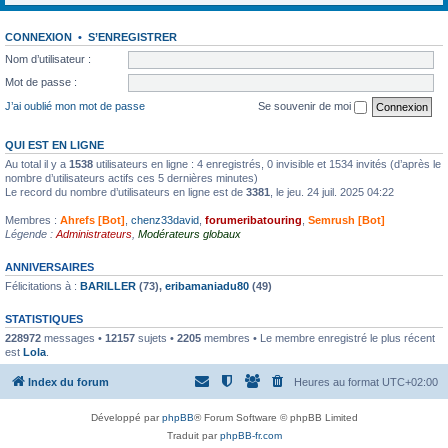
CONNEXION
•
S’ENREGISTRER
Nom d’utilisateur :
Mot de passe :
J’ai oublié mon mot de passe
Se souvenir de moi
QUI EST EN LIGNE
Au total il y a
1538
utilisateurs en ligne : 4 enregistrés, 0 invisible et 1534 invités (d’après le
nombre d’utilisateurs actifs ces 5 dernières minutes)
Le record du nombre d’utilisateurs en ligne est de
3381
, le jeu. 24 juil. 2025 04:22
Membres :
Ahrefs [Bot]
,
chenz33david
,
forumeribatouring
,
Semrush [Bot]
Légende :
Administrateurs
,
Modérateurs globaux
ANNIVERSAIRES
Félicitations à :
BARILLER
(73),
eribamaniadu80
(49)
STATISTIQUES
228972
messages •
12157
sujets •
2205
membres • Le membre enregistré le plus récent
est
Lola
.
Index du forum
Heures au format
UTC+02:00
Développé par
phpBB
® Forum Software © phpBB Limited
Traduit par
phpBB-fr.com