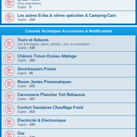
(Peu importées)
Sujets :
9
Les autres Eriba & séries spéciales & Camping-Cars
Sujets :
104
Conseils Techniques Accessoires & Modifications
Trucs et Astuces
vos bricolages, plans, photos , prix ou estimation ...
Sujets :
438
Châssis Timon Essieu Attelage
Sujets :
259
Amortisseurs Freins
Sujets :
85
Roues Jantes Pneumatiques
Sujets :
205
Carrosserie Plancher Toit Rehausse
Sujets :
287
Confort Sanitaires Chauffage Froid
Sujets :
253
Electricité & Electronique
Sujets :
434
Gaz