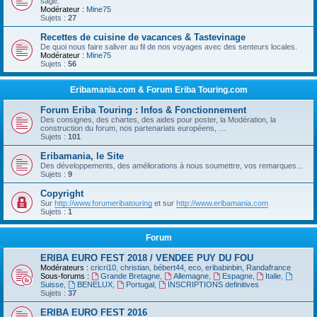
sage.
Modérateur :
Mine75
Sujets :
27
Recettes de cuisine de vacances & Tastevinage
De quoi nous faire saliver au fil de nos voyages avec des senteurs locales.
Modérateur :
Mine75
Sujets :
56
Eribamania.com & Forum Eriba Touring.com
Forum Eriba Touring : Infos & Fonctionnement
Des consignes, des chartes, des aides pour poster, la Modération, la
construction du forum, nos partenariats européens, …
Sujets :
101
Eribamania, le Site
Des développements, des améliorations à nous soumettre, vos remarques...
Sujets :
9
Copyright
Sur
http://www.forumeribatouring
et sur
http://www.eribamania.com
Sujets :
1
Forum
ERIBA EURO FEST 2018 / VENDEE PUY DU FOU
Modérateurs :
cricri10
,
christian
,
bébert44
,
eco
,
eribabinbin
,
Randafrance
Sous-forums :
Grande Bretagne
,
Allemagne
,
Espagne
,
Italie
,
Suisse
,
BENELUX
,
Portugal
,
INSCRIPTIONS definitives
Sujets :
37
ERIBA EURO FEST 2016