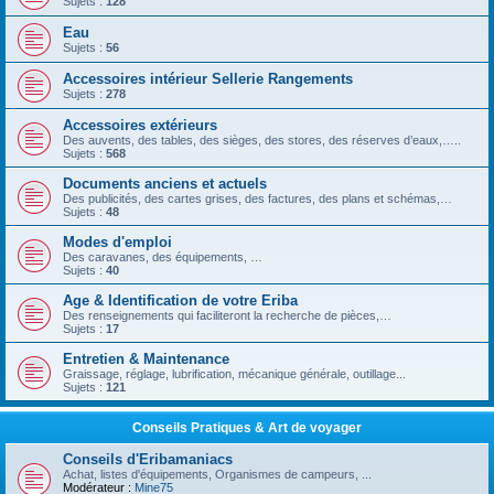
Sujets :
128
Eau
Sujets :
56
Accessoires intérieur Sellerie Rangements
Sujets :
278
Accessoires extérieurs
Des auvents, des tables, des sièges, des stores, des réserves d’eaux,…..
Sujets :
568
Documents anciens et actuels
Des publicités, des cartes grises, des factures, des plans et schémas,…
Sujets :
48
Modes d'emploi
Des caravanes, des équipements, …
Sujets :
40
Age & Identification de votre Eriba
Des renseignements qui faciliteront la recherche de pièces,…
Sujets :
17
Entretien & Maintenance
Graissage, réglage, lubrification, mécanique générale, outillage...
Sujets :
121
Conseils Pratiques & Art de voyager
Conseils d'Eribamaniacs
Achat, listes d'équipements, Organismes de campeurs, ...
Modérateur :
Mine75