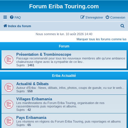
Forum Eriba Touring.com
FAQ
S’enregistrer
Connexion
R
Index du forum
e
Nous sommes le lun. 10 août 2026 14:40
Marquer tous les forums comme lus
c
Forum
h
e
Présentation & Trombinoscope
Passage recommandé pour tous les nouveaux membres afin qu'une ambiance
r
chaleureuse règne avec la sympathie de ce lieu .
Sujets :
1461
c
h
Eriba Actualité
e
Actualité & Débats
r
Autour d’Eriba : News, débats, infos, photos, coups de gueule, vu sur le web...
Sujets :
558
Villages Eribamania
Les manifestations du Forum Eriba Touring, organisation de nos
rassemblements puis reportages et albums.
Sujets :
42
Pays Eribamania
Les réunions en régions du Forum Eriba Touring, puis reportages et albums
Sujets :
65