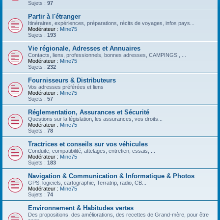
Sujets :
97
Partir à l'étranger
Itinéraires, expériences, préparations, récits de voyages, infos pays...
Modérateur :
Mine75
Sujets :
193
Vie régionale, Adresses et Annuaires
Contacts, liens, professionnels, bonnes adresses, CAMPINGS , ...
Modérateur :
Mine75
Sujets :
232
Fournisseurs & Distributeurs
Vos adresses préférées et liens
Modérateur :
Mine75
Sujets :
57
Réglementation, Assurances et Sécurité
Questions sur la législation, les assurances, vos droits...
Modérateur :
Mine75
Sujets :
78
Tractrices et conseils sur vos véhicules
Conduite, compatibilité, attelages, entretien, essais, ...
Modérateur :
Mine75
Sujets :
183
Navigation & Communication & Informatique & Photos
GPS, logiciels, cartographie, Terratrip, radio, CB...
Modérateur :
Mine75
Sujets :
74
Environnement & Habitudes vertes
Des propositions, des améliorations, des recettes de Grand-mère, pour être