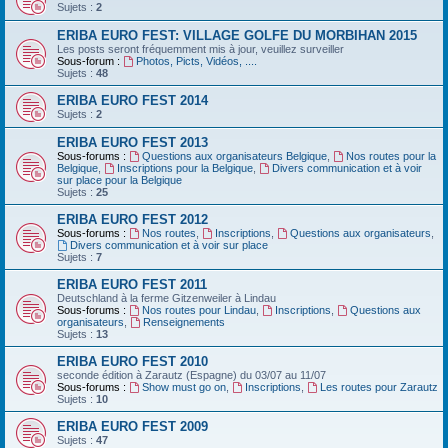
Sujets :
2
ERIBA EURO FEST: VILLAGE GOLFE DU MORBIHAN 2015
Les posts seront fréquemment mis à jour, veuillez surveiller
Sous-forum :
Photos, Picts, Vidéos, ....
Sujets :
48
ERIBA EURO FEST 2014
Sujets :
2
ERIBA EURO FEST 2013
Sous-forums :
Questions aux organisateurs Belgique
,
Nos routes pour la
Belgique
,
Inscriptions pour la Belgique
,
Divers communication et à voir
sur place pour la Belgique
Sujets :
25
ERIBA EURO FEST 2012
Sous-forums :
Nos routes
,
Inscriptions
,
Questions aux organisateurs
,
Divers communication et à voir sur place
Sujets :
7
ERIBA EURO FEST 2011
Deutschland‏ à la ferme Gitzenweiler à Lindau
Sous-forums :
Nos routes pour Lindau
,
Inscriptions
,
Questions aux
organisateurs
,
Renseignements
Sujets :
13
ERIBA EURO FEST 2010
seconde édition à Zarautz (Espagne) du 03/07 au 11/07
Sous-forums :
Show must go on
,
Inscriptions
,
Les routes pour Zarautz
Sujets :
10
ERIBA EURO FEST 2009
Sujets :
47