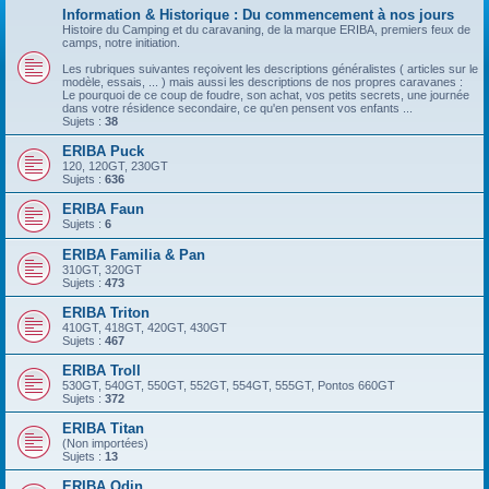
Information & Historique : Du commencement à nos jours
Histoire du Camping et du caravaning, de la marque ERIBA, premiers feux de
camps, notre initiation.
Les rubriques suivantes reçoivent les descriptions généralistes ( articles sur le
modèle, essais, ... ) mais aussi les descriptions de nos propres caravanes :
Le pourquoi de ce coup de foudre, son achat, vos petits secrets, une journée
dans votre résidence secondaire, ce qu'en pensent vos enfants ...
Sujets :
38
ERIBA Puck
120, 120GT, 230GT
Sujets :
636
ERIBA Faun
Sujets :
6
ERIBA Familia & Pan
310GT, 320GT
Sujets :
473
ERIBA Triton
410GT, 418GT, 420GT, 430GT
Sujets :
467
ERIBA Troll
530GT, 540GT, 550GT, 552GT, 554GT, 555GT, Pontos 660GT
Sujets :
372
ERIBA Titan
(Non importées)
Sujets :
13
ERIBA Odin