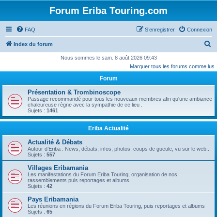
Forum Eriba Touring.com
FAQ
S’enregistrer
Connexion
R
Index du forum
e
Nous sommes le sam. 8 août 2026 09:43
Marquer tous les forums comme lus
c
Forum
h
e
Présentation & Trombinoscope
Passage recommandé pour tous les nouveaux membres afin qu'une ambiance
r
chaleureuse règne avec la sympathie de ce lieu .
Sujets :
1461
c
h
Eriba Actualité
e
Actualité & Débats
r
Autour d’Eriba : News, débats, infos, photos, coups de gueule, vu sur le web...
Sujets :
557
Villages Eribamania
Les manifestations du Forum Eriba Touring, organisation de nos
rassemblements puis reportages et albums.
Sujets :
42
Pays Eribamania
Les réunions en régions du Forum Eriba Touring, puis reportages et albums
Sujets :
65