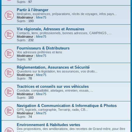
Sujets :
97
Partir à l'étranger
Itinéraires, expériences, préparations, récits de voyages, infos pays...
Modérateur :
Mine75
Sujets :
193
Vie régionale, Adresses et Annuaires
Contacts, liens, professionnels, bonnes adresses, CAMPINGS , ...
Modérateur :
Mine75
Sujets :
232
Fournisseurs & Distributeurs
Vos adresses préférées et liens
Modérateur :
Mine75
Sujets :
57
Réglementation, Assurances et Sécurité
Questions sur la législation, les assurances, vos droits...
Modérateur :
Mine75
Sujets :
78
Tractrices et conseils sur vos véhicules
Conduite, compatibilité, attelages, entretien, essais, ...
Modérateur :
Mine75
Sujets :
183
Navigation & Communication & Informatique & Photos
GPS, logiciels, cartographie, Terratrip, radio, CB...
Modérateur :
Mine75
Sujets :
74
Environnement & Habitudes vertes
Des propositions, des améliorations, des recettes de Grand-mère, pour être