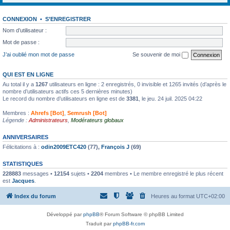
CONNEXION
•
S’ENREGISTRER
Nom d’utilisateur :
Mot de passe :
J’ai oublié mon mot de passe
Se souvenir de moi
QUI EST EN LIGNE
Au total il y a
1267
utilisateurs en ligne : 2 enregistrés, 0 invisible et 1265 invités (d’après le
nombre d’utilisateurs actifs ces 5 dernières minutes)
Le record du nombre d’utilisateurs en ligne est de
3381
, le jeu. 24 juil. 2025 04:22
Membres :
Ahrefs [Bot]
,
Semrush [Bot]
Légende :
Administrateurs
,
Modérateurs globaux
ANNIVERSAIRES
Félicitations à :
odin2009ETC420
(77),
François J
(69)
STATISTIQUES
228883
messages •
12154
sujets •
2204
membres • Le membre enregistré le plus récent
est
Jacques
.
Index du forum
Heures au format
UTC+02:00
Développé par
phpBB
® Forum Software © phpBB Limited
Traduit par
phpBB-fr.com