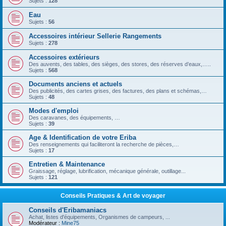
Sujets :
128
Eau
Sujets :
56
Accessoires intérieur Sellerie Rangements
Sujets :
278
Accessoires extérieurs
Des auvents, des tables, des sièges, des stores, des réserves d’eaux,…..
Sujets :
568
Documents anciens et actuels
Des publicités, des cartes grises, des factures, des plans et schémas,…
Sujets :
48
Modes d'emploi
Des caravanes, des équipements, …
Sujets :
39
Age & Identification de votre Eriba
Des renseignements qui faciliteront la recherche de pièces,…
Sujets :
17
Entretien & Maintenance
Graissage, réglage, lubrification, mécanique générale, outillage...
Sujets :
121
Conseils Pratiques & Art de voyager
Conseils d'Eribamaniacs
Achat, listes d'équipements, Organismes de campeurs, ...
Modérateur :
Mine75