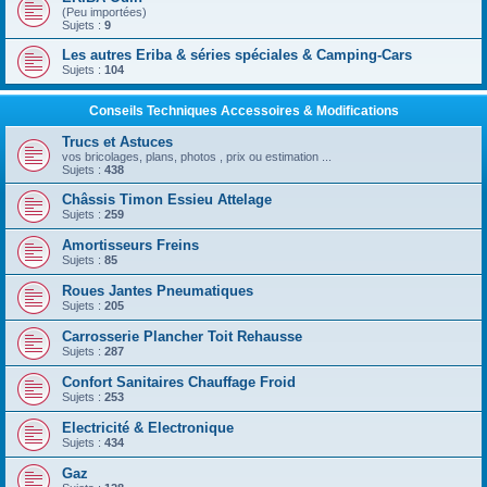
(Peu importées)
Sujets :
9
Les autres Eriba & séries spéciales & Camping-Cars
Sujets :
104
Conseils Techniques Accessoires & Modifications
Trucs et Astuces
vos bricolages, plans, photos , prix ou estimation ...
Sujets :
438
Châssis Timon Essieu Attelage
Sujets :
259
Amortisseurs Freins
Sujets :
85
Roues Jantes Pneumatiques
Sujets :
205
Carrosserie Plancher Toit Rehausse
Sujets :
287
Confort Sanitaires Chauffage Froid
Sujets :
253
Electricité & Electronique
Sujets :
434
Gaz