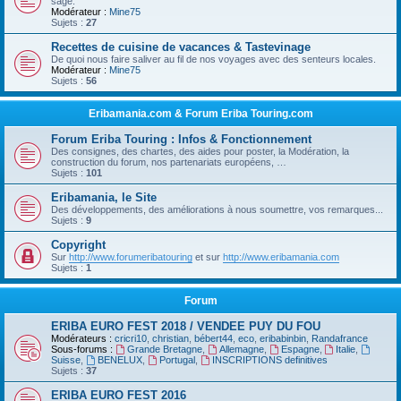
sage.
Modérateur :
Mine75
Sujets :
27
Recettes de cuisine de vacances & Tastevinage
De quoi nous faire saliver au fil de nos voyages avec des senteurs locales.
Modérateur :
Mine75
Sujets :
56
Eribamania.com & Forum Eriba Touring.com
Forum Eriba Touring : Infos & Fonctionnement
Des consignes, des chartes, des aides pour poster, la Modération, la
construction du forum, nos partenariats européens, …
Sujets :
101
Eribamania, le Site
Des développements, des améliorations à nous soumettre, vos remarques...
Sujets :
9
Copyright
Sur
http://www.forumeribatouring
et sur
http://www.eribamania.com
Sujets :
1
Forum
ERIBA EURO FEST 2018 / VENDEE PUY DU FOU
Modérateurs :
cricri10
,
christian
,
bébert44
,
eco
,
eribabinbin
,
Randafrance
Sous-forums :
Grande Bretagne
,
Allemagne
,
Espagne
,
Italie
,
Suisse
,
BENELUX
,
Portugal
,
INSCRIPTIONS definitives
Sujets :
37
ERIBA EURO FEST 2016