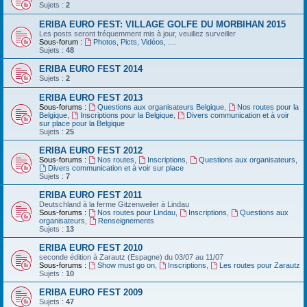
Sujets :
2
ERIBA EURO FEST: VILLAGE GOLFE DU MORBIHAN 2015
Les posts seront fréquemment mis à jour, veuillez surveiller
Sous-forum :
Photos, Picts, Vidéos, ....
Sujets :
48
ERIBA EURO FEST 2014
Sujets :
2
ERIBA EURO FEST 2013
Sous-forums :
Questions aux organisateurs Belgique
,
Nos routes pour la
Belgique
,
Inscriptions pour la Belgique
,
Divers communication et à voir
sur place pour la Belgique
Sujets :
25
ERIBA EURO FEST 2012
Sous-forums :
Nos routes
,
Inscriptions
,
Questions aux organisateurs
,
Divers communication et à voir sur place
Sujets :
7
ERIBA EURO FEST 2011
Deutschland‏ à la ferme Gitzenweiler à Lindau
Sous-forums :
Nos routes pour Lindau
,
Inscriptions
,
Questions aux
organisateurs
,
Renseignements
Sujets :
13
ERIBA EURO FEST 2010
seconde édition à Zarautz (Espagne) du 03/07 au 11/07
Sous-forums :
Show must go on
,
Inscriptions
,
Les routes pour Zarautz
Sujets :
10
ERIBA EURO FEST 2009
Sujets :
47