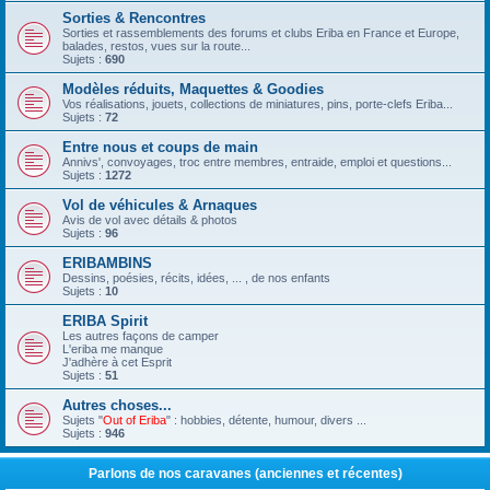
Sorties & Rencontres
Sorties et rassemblements des forums et clubs Eriba en France et Europe,
balades, restos, vues sur la route...
Sujets :
690
Modèles réduits, Maquettes & Goodies
Vos réalisations, jouets, collections de miniatures, pins, porte-clefs Eriba...
Sujets :
72
Entre nous et coups de main
Annivs', convoyages, troc entre membres, entraide, emploi et questions...
Sujets :
1272
Vol de véhicules & Arnaques
Avis de vol avec détails & photos
Sujets :
96
ERIBAMBINS
Dessins, poésies, récits, idées, ... , de nos enfants
Sujets :
10
ERIBA Spirit
Les autres façons de camper
L'eriba me manque
J'adhère à cet Esprit
Sujets :
51
Autres choses...
Sujets "
Out of Eriba
" : hobbies, détente, humour, divers ...
Sujets :
946
Parlons de nos caravanes (anciennes et récentes)