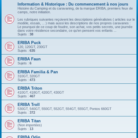
Information & Historique : Du commencement à nos jours
Histoire du Camping et du caravaning, de la marque ERIBA, premiers feux de
camps, notre initiation.
Les rubriques suivantes reçoivent les descriptions généralistes ( articles sur le
modèle, essais, ... ) mais aussi les descriptions de nos propres caravanes :
Le pourquoi de ce coup de foudre, son achat, vos petits secrets, une journée
dans votre résidence secondaire, ce qu'en pensent vos enfants ...
Sujets :
38
ERIBA Puck
120, 120GT, 230GT
Sujets :
635
ERIBA Faun
Sujets :
6
ERIBA Familia & Pan
310GT, 320GT
Sujets :
473
ERIBA Triton
410GT, 418GT, 420GT, 430GT
Sujets :
467
ERIBA Troll
530GT, 540GT, 550GT, 552GT, 554GT, 555GT, Pontos 660GT
Sujets :
372
ERIBA Titan
(Non importées)
Sujets :
13
ERIBA Odin