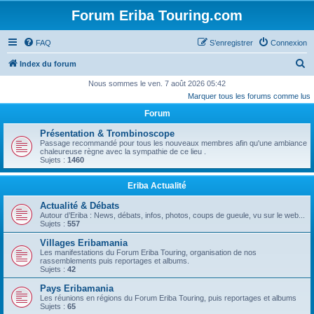
Forum Eriba Touring.com
FAQ
S’enregistrer
Connexion
R
Index du forum
e
Nous sommes le ven. 7 août 2026 05:42
Marquer tous les forums comme lus
c
Forum
h
e
Présentation & Trombinoscope
Passage recommandé pour tous les nouveaux membres afin qu'une ambiance
r
chaleureuse règne avec la sympathie de ce lieu .
Sujets :
1460
c
h
Eriba Actualité
e
Actualité & Débats
r
Autour d’Eriba : News, débats, infos, photos, coups de gueule, vu sur le web...
Sujets :
557
Villages Eribamania
Les manifestations du Forum Eriba Touring, organisation de nos
rassemblements puis reportages et albums.
Sujets :
42
Pays Eribamania
Les réunions en régions du Forum Eriba Touring, puis reportages et albums
Sujets :
65