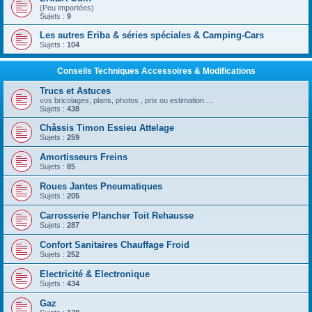
(Peu importées)
Sujets :
9
Les autres Eriba & séries spéciales & Camping-Cars
Sujets :
104
Conseils Techniques Accessoires & Modifications
Trucs et Astuces
vos bricolages, plans, photos , prix ou estimation ...
Sujets :
438
Châssis Timon Essieu Attelage
Sujets :
259
Amortisseurs Freins
Sujets :
85
Roues Jantes Pneumatiques
Sujets :
205
Carrosserie Plancher Toit Rehausse
Sujets :
287
Confort Sanitaires Chauffage Froid
Sujets :
252
Electricité & Electronique
Sujets :
434
Gaz