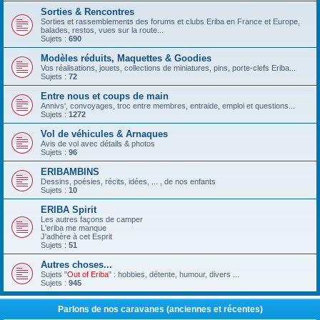
Sorties & Rencontres
Sorties et rassemblements des forums et clubs Eriba en France et Europe,
balades, restos, vues sur la route...
Sujets :
690
Modèles réduits, Maquettes & Goodies
Vos réalisations, jouets, collections de miniatures, pins, porte-clefs Eriba...
Sujets :
72
Entre nous et coups de main
Annivs', convoyages, troc entre membres, entraide, emploi et questions...
Sujets :
1272
Vol de véhicules & Arnaques
Avis de vol avec détails & photos
Sujets :
96
ERIBAMBINS
Dessins, poésies, récits, idées, ... , de nos enfants
Sujets :
10
ERIBA Spirit
Les autres façons de camper
L'eriba me manque
J'adhère à cet Esprit
Sujets :
51
Autres choses...
Sujets "
Out of Eriba
" : hobbies, détente, humour, divers ...
Sujets :
945
Parlons de nos caravanes (anciennes et récentes)