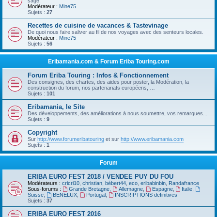
sage.
Modérateur :
Mine75
Sujets :
27
Recettes de cuisine de vacances & Tastevinage
De quoi nous faire saliver au fil de nos voyages avec des senteurs locales.
Modérateur :
Mine75
Sujets :
56
Eribamania.com & Forum Eriba Touring.com
Forum Eriba Touring : Infos & Fonctionnement
Des consignes, des chartes, des aides pour poster, la Modération, la
construction du forum, nos partenariats européens, …
Sujets :
101
Eribamania, le Site
Des développements, des améliorations à nous soumettre, vos remarques...
Sujets :
9
Copyright
Sur
http://www.forumeribatouring
et sur
http://www.eribamania.com
Sujets :
1
Forum
ERIBA EURO FEST 2018 / VENDEE PUY DU FOU
Modérateurs :
cricri10
,
christian
,
bébert44
,
eco
,
eribabinbin
,
Randafrance
Sous-forums :
Grande Bretagne
,
Allemagne
,
Espagne
,
Italie
,
Suisse
,
BENELUX
,
Portugal
,
INSCRIPTIONS definitives
Sujets :
37
ERIBA EURO FEST 2016