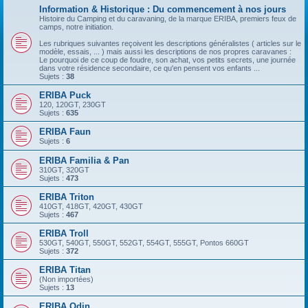
Information & Historique : Du commencement à nos jours
Histoire du Camping et du caravaning, de la marque ERIBA, premiers feux de
camps, notre initiation.
Les rubriques suivantes reçoivent les descriptions généralistes ( articles sur le
modèle, essais, ... ) mais aussi les descriptions de nos propres caravanes :
Le pourquoi de ce coup de foudre, son achat, vos petits secrets, une journée
dans votre résidence secondaire, ce qu'en pensent vos enfants ...
Sujets :
38
ERIBA Puck
120, 120GT, 230GT
Sujets :
635
ERIBA Faun
Sujets :
6
ERIBA Familia & Pan
310GT, 320GT
Sujets :
473
ERIBA Triton
410GT, 418GT, 420GT, 430GT
Sujets :
467
ERIBA Troll
530GT, 540GT, 550GT, 552GT, 554GT, 555GT, Pontos 660GT
Sujets :
372
ERIBA Titan
(Non importées)
Sujets :
13
ERIBA Odin