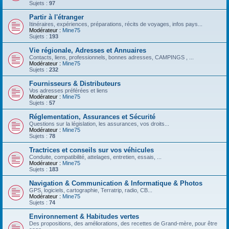
Sujets :
97
Partir à l'étranger
Itinéraires, expériences, préparations, récits de voyages, infos pays...
Modérateur :
Mine75
Sujets :
193
Vie régionale, Adresses et Annuaires
Contacts, liens, professionnels, bonnes adresses, CAMPINGS , ...
Modérateur :
Mine75
Sujets :
232
Fournisseurs & Distributeurs
Vos adresses préférées et liens
Modérateur :
Mine75
Sujets :
57
Réglementation, Assurances et Sécurité
Questions sur la législation, les assurances, vos droits...
Modérateur :
Mine75
Sujets :
78
Tractrices et conseils sur vos véhicules
Conduite, compatibilité, attelages, entretien, essais, ...
Modérateur :
Mine75
Sujets :
183
Navigation & Communication & Informatique & Photos
GPS, logiciels, cartographie, Terratrip, radio, CB...
Modérateur :
Mine75
Sujets :
74
Environnement & Habitudes vertes
Des propositions, des améliorations, des recettes de Grand-mère, pour être