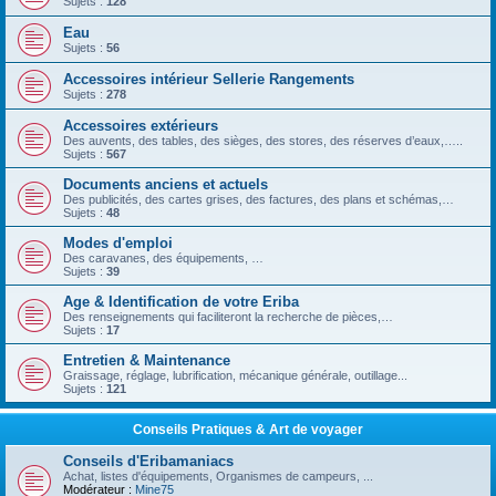
Sujets :
128
Eau
Sujets :
56
Accessoires intérieur Sellerie Rangements
Sujets :
278
Accessoires extérieurs
Des auvents, des tables, des sièges, des stores, des réserves d’eaux,…..
Sujets :
567
Documents anciens et actuels
Des publicités, des cartes grises, des factures, des plans et schémas,…
Sujets :
48
Modes d'emploi
Des caravanes, des équipements, …
Sujets :
39
Age & Identification de votre Eriba
Des renseignements qui faciliteront la recherche de pièces,…
Sujets :
17
Entretien & Maintenance
Graissage, réglage, lubrification, mécanique générale, outillage...
Sujets :
121
Conseils Pratiques & Art de voyager
Conseils d'Eribamaniacs
Achat, listes d'équipements, Organismes de campeurs, ...
Modérateur :
Mine75