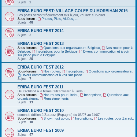
Sujets :
2
ERIBA EURO FEST: VILLAGE GOLFE DU MORBIHAN 2015
Les posts seront fréquemment mis à jour, veuillez surveiller
Sous-forum :
Photos, Picts, Vidéos, ....
Sujets :
48
ERIBA EURO FEST 2014
Sujets :
2
ERIBA EURO FEST 2013
Sous-forums :
Questions aux organisateurs Belgique
,
Nos routes pour la
Belgique
,
Inscriptions pour la Belgique
,
Divers communication et à voir
sur place pour la Belgique
Sujets :
25
ERIBA EURO FEST 2012
Sous-forums :
Nos routes
,
Inscriptions
,
Questions aux organisateurs
,
Divers communication et à voir sur place
Sujets :
7
ERIBA EURO FEST 2011
Deutschland‏ à la ferme Gitzenweiler à Lindau
Sous-forums :
Nos routes pour Lindau
,
Inscriptions
,
Questions aux
organisateurs
,
Renseignements
Sujets :
13
ERIBA EURO FEST 2010
seconde édition à Zarautz (Espagne) du 03/07 au 11/07
Sous-forums :
Show must go on
,
Inscriptions
,
Les routes pour Zarautz
Sujets :
10
ERIBA EURO FEST 2009
Sujets :
47