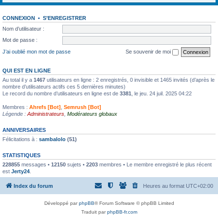
CONNEXION
•
S’ENREGISTRER
Nom d’utilisateur :
Mot de passe :
J’ai oublié mon mot de passe
Se souvenir de moi
QUI EST EN LIGNE
Au total il y a
1467
utilisateurs en ligne : 2 enregistrés, 0 invisible et 1465 invités (d’après le
nombre d’utilisateurs actifs ces 5 dernières minutes)
Le record du nombre d’utilisateurs en ligne est de
3381
, le jeu. 24 juil. 2025 04:22
Membres :
Ahrefs [Bot]
,
Semrush [Bot]
Légende :
Administrateurs
,
Modérateurs globaux
ANNIVERSAIRES
Félicitations à :
sambalolo
(51)
STATISTIQUES
228855
messages •
12150
sujets •
2203
membres • Le membre enregistré le plus récent
est
Jerty24
.
Index du forum
Heures au format
UTC+02:00
Développé par
phpBB
® Forum Software © phpBB Limited
Traduit par
phpBB-fr.com