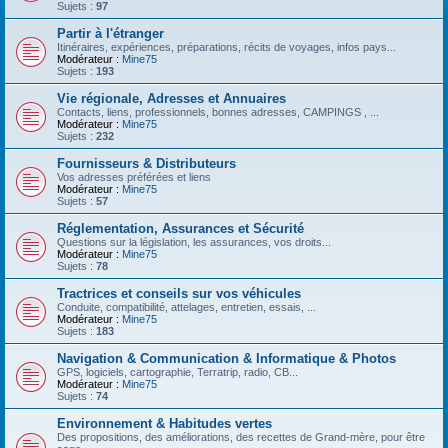
Sujets :
97
Partir à l'étranger
Itinéraires, expériences, préparations, récits de voyages, infos pays...
Modérateur :
Mine75
Sujets :
193
Vie régionale, Adresses et Annuaires
Contacts, liens, professionnels, bonnes adresses, CAMPINGS , ...
Modérateur :
Mine75
Sujets :
232
Fournisseurs & Distributeurs
Vos adresses préférées et liens
Modérateur :
Mine75
Sujets :
57
Réglementation, Assurances et Sécurité
Questions sur la législation, les assurances, vos droits...
Modérateur :
Mine75
Sujets :
78
Tractrices et conseils sur vos véhicules
Conduite, compatibilité, attelages, entretien, essais, ...
Modérateur :
Mine75
Sujets :
183
Navigation & Communication & Informatique & Photos
GPS, logiciels, cartographie, Terratrip, radio, CB...
Modérateur :
Mine75
Sujets :
74
Environnement & Habitudes vertes
Des propositions, des améliorations, des recettes de Grand-mère, pour être