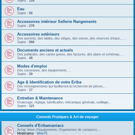
Sujets :
128
Eau
Sujets :
56
Accessoires intérieur Sellerie Rangements
Sujets :
278
Accessoires extérieurs
Des auvents, des tables, des sièges, des stores, des réserves d’eaux,…..
Sujets :
568
Documents anciens et actuels
Des publicités, des cartes grises, des factures, des plans et schémas,…
Sujets :
48
Modes d'emploi
Des caravanes, des équipements, …
Sujets :
39
Age & Identification de votre Eriba
Des renseignements qui faciliteront la recherche de pièces,…
Sujets :
17
Entretien & Maintenance
Graissage, réglage, lubrification, mécanique générale, outillage...
Sujets :
121
Conseils Pratiques & Art de voyager
Conseils d'Eribamaniacs
Achat, listes d'équipements, Organismes de campeurs, ...
Modérateur :
Mine75