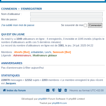
CONNEXION
•
S’ENREGISTRER
Nom d’utilisateur :
Mot de passe :
J’ai oublié mon mot de passe
Se souvenir de moi
QUI EST EN LIGNE
Au total il y a
1049
utilisateurs en ligne : 4 enregistrés, 0 invisible et 1045 invités (d’après le
nombre d’utilisateurs actifs ces 5 dernières minutes)
Le record du nombre d’utilisateurs en ligne est de
3381
, le jeu. 24 juil. 2025 04:22
Membres :
Ahrefs [Bot]
,
eribabinbin
,
Levi's
,
Semrush [Bot]
Légende :
Administrateurs
,
Modérateurs globaux
ANNIVERSAIRES
Pas d’anniversaire à fêter aujourd’hui
STATISTIQUES
228878
messages •
12152
sujets •
2203
membres • Le membre enregistré le plus récent
est
Jacques
.
Index du forum
Heures au format
UTC+02:00
Développé par
phpBB
® Forum Software © phpBB Limited
Traduit par
phpBB-fr.com