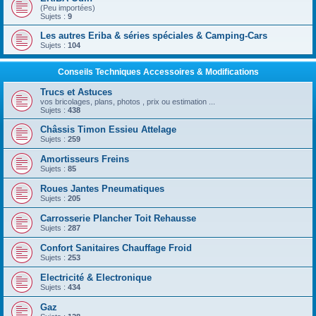
(Peu importées)
Sujets :
9
Les autres Eriba & séries spéciales & Camping-Cars
Sujets :
104
Conseils Techniques Accessoires & Modifications
Trucs et Astuces
vos bricolages, plans, photos , prix ou estimation ...
Sujets :
438
Châssis Timon Essieu Attelage
Sujets :
259
Amortisseurs Freins
Sujets :
85
Roues Jantes Pneumatiques
Sujets :
205
Carrosserie Plancher Toit Rehausse
Sujets :
287
Confort Sanitaires Chauffage Froid
Sujets :
253
Electricité & Electronique
Sujets :
434
Gaz