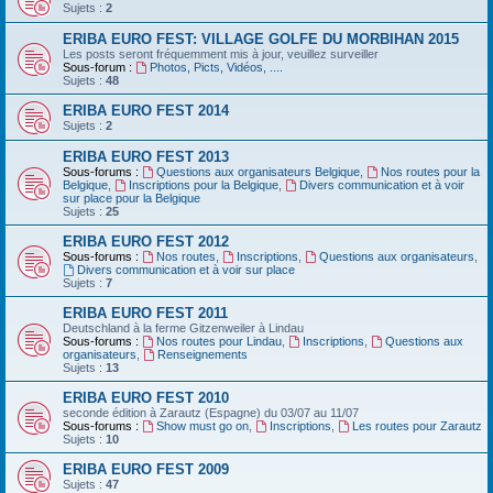
Sujets :
2
ERIBA EURO FEST: VILLAGE GOLFE DU MORBIHAN 2015
Les posts seront fréquemment mis à jour, veuillez surveiller
Sous-forum :
Photos, Picts, Vidéos, ....
Sujets :
48
ERIBA EURO FEST 2014
Sujets :
2
ERIBA EURO FEST 2013
Sous-forums :
Questions aux organisateurs Belgique
,
Nos routes pour la
Belgique
,
Inscriptions pour la Belgique
,
Divers communication et à voir
sur place pour la Belgique
Sujets :
25
ERIBA EURO FEST 2012
Sous-forums :
Nos routes
,
Inscriptions
,
Questions aux organisateurs
,
Divers communication et à voir sur place
Sujets :
7
ERIBA EURO FEST 2011
Deutschland‏ à la ferme Gitzenweiler à Lindau
Sous-forums :
Nos routes pour Lindau
,
Inscriptions
,
Questions aux
organisateurs
,
Renseignements
Sujets :
13
ERIBA EURO FEST 2010
seconde édition à Zarautz (Espagne) du 03/07 au 11/07
Sous-forums :
Show must go on
,
Inscriptions
,
Les routes pour Zarautz
Sujets :
10
ERIBA EURO FEST 2009
Sujets :
47