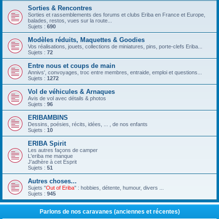
Sorties & Rencontres
Sorties et rassemblements des forums et clubs Eriba en France et Europe,
balades, restos, vues sur la route...
Sujets :
690
Modèles réduits, Maquettes & Goodies
Vos réalisations, jouets, collections de miniatures, pins, porte-clefs Eriba...
Sujets :
72
Entre nous et coups de main
Annivs', convoyages, troc entre membres, entraide, emploi et questions...
Sujets :
1272
Vol de véhicules & Arnaques
Avis de vol avec détails & photos
Sujets :
96
ERIBAMBINS
Dessins, poésies, récits, idées, ... , de nos enfants
Sujets :
10
ERIBA Spirit
Les autres façons de camper
L'eriba me manque
J'adhère à cet Esprit
Sujets :
51
Autres choses...
Sujets "
Out of Eriba
" : hobbies, détente, humour, divers ...
Sujets :
945
Parlons de nos caravanes (anciennes et récentes)