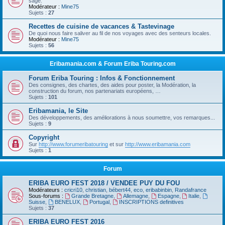
sage.
Modérateur :
Mine75
Sujets :
27
Recettes de cuisine de vacances & Tastevinage
De quoi nous faire saliver au fil de nos voyages avec des senteurs locales.
Modérateur :
Mine75
Sujets :
56
Eribamania.com & Forum Eriba Touring.com
Forum Eriba Touring : Infos & Fonctionnement
Des consignes, des chartes, des aides pour poster, la Modération, la
construction du forum, nos partenariats européens, …
Sujets :
101
Eribamania, le Site
Des développements, des améliorations à nous soumettre, vos remarques...
Sujets :
9
Copyright
Sur
http://www.forumeribatouring
et sur
http://www.eribamania.com
Sujets :
1
Forum
ERIBA EURO FEST 2018 / VENDEE PUY DU FOU
Modérateurs :
cricri10
,
christian
,
bébert44
,
eco
,
eribabinbin
,
Randafrance
Sous-forums :
Grande Bretagne
,
Allemagne
,
Espagne
,
Italie
,
Suisse
,
BENELUX
,
Portugal
,
INSCRIPTIONS definitives
Sujets :
37
ERIBA EURO FEST 2016