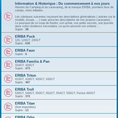
Information & Historique : Du commencement à nos jours
Histoire du Camping et du caravaning, de la marque ERIBA, premiers feux de
camps, notre initiation.
Les rubriques suivantes reçoivent les descriptions généralistes ( articles sur le
modèle, essais, ... ) mais aussi les descriptions de nos propres caravanes :
Le pourquoi de ce coup de foudre, son achat, vos petits secrets, une journée
dans votre résidence secondaire, ce qu'en pensent vos enfants ...
Sujets :
38
ERIBA Puck
120, 120GT, 230GT
Sujets :
635
ERIBA Faun
Sujets :
6
ERIBA Familia & Pan
310GT, 320GT
Sujets :
473
ERIBA Triton
410GT, 418GT, 420GT, 430GT
Sujets :
467
ERIBA Troll
530GT, 540GT, 550GT, 552GT, 554GT, 555GT, Pontos 660GT
Sujets :
372
ERIBA Titan
(Non importées)
Sujets :
13
ERIBA Odin