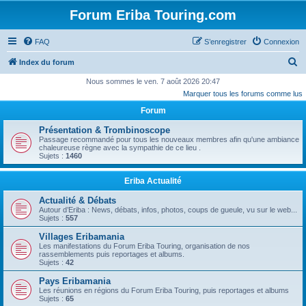
Forum Eriba Touring.com
FAQ
S’enregistrer
Connexion
R
Index du forum
e
Nous sommes le ven. 7 août 2026 20:47
Marquer tous les forums comme lus
c
Forum
h
e
Présentation & Trombinoscope
Passage recommandé pour tous les nouveaux membres afin qu'une ambiance
r
chaleureuse règne avec la sympathie de ce lieu .
Sujets :
1460
c
h
Eriba Actualité
e
Actualité & Débats
r
Autour d’Eriba : News, débats, infos, photos, coups de gueule, vu sur le web...
Sujets :
557
Villages Eribamania
Les manifestations du Forum Eriba Touring, organisation de nos
rassemblements puis reportages et albums.
Sujets :
42
Pays Eribamania
Les réunions en régions du Forum Eriba Touring, puis reportages et albums
Sujets :
65