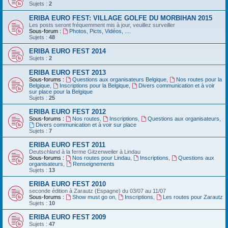
Sujets :
2
ERIBA EURO FEST: VILLAGE GOLFE DU MORBIHAN 2015
Les posts seront fréquemment mis à jour, veuillez surveiller
Sous-forum :
Photos, Picts, Vidéos, ....
Sujets :
48
ERIBA EURO FEST 2014
Sujets :
2
ERIBA EURO FEST 2013
Sous-forums :
Questions aux organisateurs Belgique
,
Nos routes pour la
Belgique
,
Inscriptions pour la Belgique
,
Divers communication et à voir
sur place pour la Belgique
Sujets :
25
ERIBA EURO FEST 2012
Sous-forums :
Nos routes
,
Inscriptions
,
Questions aux organisateurs
,
Divers communication et à voir sur place
Sujets :
7
ERIBA EURO FEST 2011
Deutschland‏ à la ferme Gitzenweiler à Lindau
Sous-forums :
Nos routes pour Lindau
,
Inscriptions
,
Questions aux
organisateurs
,
Renseignements
Sujets :
13
ERIBA EURO FEST 2010
seconde édition à Zarautz (Espagne) du 03/07 au 11/07
Sous-forums :
Show must go on
,
Inscriptions
,
Les routes pour Zarautz
Sujets :
10
ERIBA EURO FEST 2009
Sujets :
47