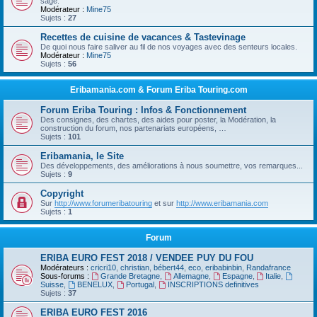
sage.
Modérateur :
Mine75
Sujets :
27
Recettes de cuisine de vacances & Tastevinage
De quoi nous faire saliver au fil de nos voyages avec des senteurs locales.
Modérateur :
Mine75
Sujets :
56
Eribamania.com & Forum Eriba Touring.com
Forum Eriba Touring : Infos & Fonctionnement
Des consignes, des chartes, des aides pour poster, la Modération, la
construction du forum, nos partenariats européens, …
Sujets :
101
Eribamania, le Site
Des développements, des améliorations à nous soumettre, vos remarques...
Sujets :
9
Copyright
Sur
http://www.forumeribatouring
et sur
http://www.eribamania.com
Sujets :
1
Forum
ERIBA EURO FEST 2018 / VENDEE PUY DU FOU
Modérateurs :
cricri10
,
christian
,
bébert44
,
eco
,
eribabinbin
,
Randafrance
Sous-forums :
Grande Bretagne
,
Allemagne
,
Espagne
,
Italie
,
Suisse
,
BENELUX
,
Portugal
,
INSCRIPTIONS definitives
Sujets :
37
ERIBA EURO FEST 2016