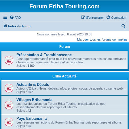
Forum Eriba Touring.com
FAQ
S’enregistrer
Connexion
R
Index du forum
e
Nous sommes le jeu. 6 août 2026 19:05
Marquer tous les forums comme lus
c
Forum
h
e
Présentation & Trombinoscope
Passage recommandé pour tous les nouveaux membres afin qu'une ambiance
r
chaleureuse règne avec la sympathie de ce lieu .
Sujets :
1460
c
h
Eriba Actualité
e
Actualité & Débats
r
Autour d’Eriba : News, débats, infos, photos, coups de gueule, vu sur le web...
Sujets :
557
Villages Eribamania
Les manifestations du Forum Eriba Touring, organisation de nos
rassemblements puis reportages et albums.
Sujets :
42
Pays Eribamania
Les réunions en régions du Forum Eriba Touring, puis reportages et albums
Sujets :
65