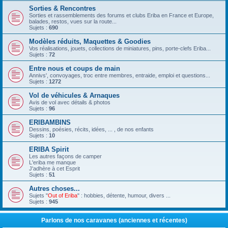
Sorties & Rencontres
Sorties et rassemblements des forums et clubs Eriba en France et Europe,
balades, restos, vues sur la route...
Sujets :
690
Modèles réduits, Maquettes & Goodies
Vos réalisations, jouets, collections de miniatures, pins, porte-clefs Eriba...
Sujets :
72
Entre nous et coups de main
Annivs', convoyages, troc entre membres, entraide, emploi et questions...
Sujets :
1272
Vol de véhicules & Arnaques
Avis de vol avec détails & photos
Sujets :
96
ERIBAMBINS
Dessins, poésies, récits, idées, ... , de nos enfants
Sujets :
10
ERIBA Spirit
Les autres façons de camper
L'eriba me manque
J'adhère à cet Esprit
Sujets :
51
Autres choses...
Sujets "
Out of Eriba
" : hobbies, détente, humour, divers ...
Sujets :
945
Parlons de nos caravanes (anciennes et récentes)