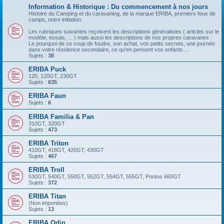
Information & Historique : Du commencement à nos jours
Histoire du Camping et du caravaning, de la marque ERIBA, premiers feux de
camps, notre initiation.
Les rubriques suivantes reçoivent les descriptions généralistes ( articles sur le
modèle, essais, ... ) mais aussi les descriptions de nos propres caravanes :
Le pourquoi de ce coup de foudre, son achat, vos petits secrets, une journée
dans votre résidence secondaire, ce qu'en pensent vos enfants ...
Sujets :
38
ERIBA Puck
120, 120GT, 230GT
Sujets :
635
ERIBA Faun
Sujets :
6
ERIBA Familia & Pan
310GT, 320GT
Sujets :
473
ERIBA Triton
410GT, 418GT, 420GT, 430GT
Sujets :
467
ERIBA Troll
530GT, 540GT, 550GT, 552GT, 554GT, 555GT, Pontos 660GT
Sujets :
372
ERIBA Titan
(Non importées)
Sujets :
13
ERIBA Odin