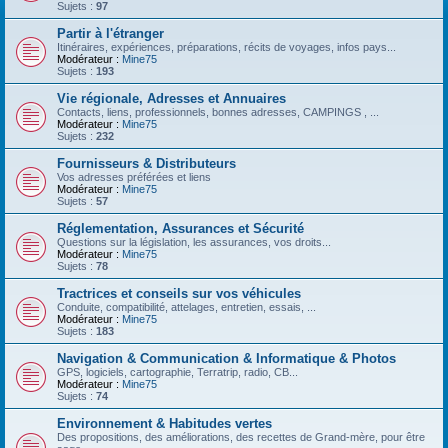
Sujets :
97
Partir à l'étranger
Itinéraires, expériences, préparations, récits de voyages, infos pays...
Modérateur :
Mine75
Sujets :
193
Vie régionale, Adresses et Annuaires
Contacts, liens, professionnels, bonnes adresses, CAMPINGS , ...
Modérateur :
Mine75
Sujets :
232
Fournisseurs & Distributeurs
Vos adresses préférées et liens
Modérateur :
Mine75
Sujets :
57
Réglementation, Assurances et Sécurité
Questions sur la législation, les assurances, vos droits...
Modérateur :
Mine75
Sujets :
78
Tractrices et conseils sur vos véhicules
Conduite, compatibilité, attelages, entretien, essais, ...
Modérateur :
Mine75
Sujets :
183
Navigation & Communication & Informatique & Photos
GPS, logiciels, cartographie, Terratrip, radio, CB...
Modérateur :
Mine75
Sujets :
74
Environnement & Habitudes vertes
Des propositions, des améliorations, des recettes de Grand-mère, pour être