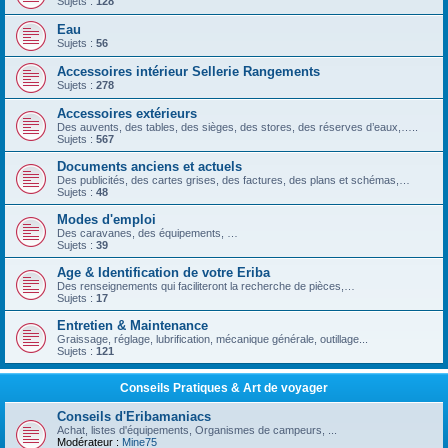
Sujets :
128
Eau
Sujets :
56
Accessoires intérieur Sellerie Rangements
Sujets :
278
Accessoires extérieurs
Des auvents, des tables, des sièges, des stores, des réserves d’eaux,…..
Sujets :
567
Documents anciens et actuels
Des publicités, des cartes grises, des factures, des plans et schémas,…
Sujets :
48
Modes d'emploi
Des caravanes, des équipements, …
Sujets :
39
Age & Identification de votre Eriba
Des renseignements qui faciliteront la recherche de pièces,…
Sujets :
17
Entretien & Maintenance
Graissage, réglage, lubrification, mécanique générale, outillage...
Sujets :
121
Conseils Pratiques & Art de voyager
Conseils d'Eribamaniacs
Achat, listes d'équipements, Organismes de campeurs, ...
Modérateur :
Mine75