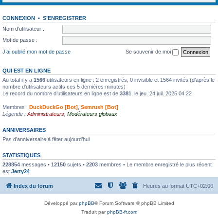
CONNEXION
•
S’ENREGISTRER
Nom d’utilisateur :
Mot de passe :
J’ai oublié mon mot de passe
Se souvenir de moi
QUI EST EN LIGNE
Au total il y a
1566
utilisateurs en ligne : 2 enregistrés, 0 invisible et 1564 invités (d’après le
nombre d’utilisateurs actifs ces 5 dernières minutes)
Le record du nombre d’utilisateurs en ligne est de
3381
, le jeu. 24 juil. 2025 04:22
Membres :
DuckDuckGo [Bot]
,
Semrush [Bot]
Légende :
Administrateurs
,
Modérateurs globaux
ANNIVERSAIRES
Pas d’anniversaire à fêter aujourd’hui
STATISTIQUES
228854
messages •
12150
sujets •
2203
membres • Le membre enregistré le plus récent
est
Jerty24
.
Index du forum
Heures au format
UTC+02:00
Développé par
phpBB
® Forum Software © phpBB Limited
Traduit par
phpBB-fr.com