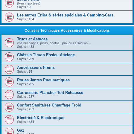
(Peu importées)
Sujets :
9
Les autres Eriba & séries spéciales & Camping-Cars
Sujets :
104
Conseils Techniques Accessoires & Modifications
Trucs et Astuces
vos bricolages, plans, photos , prix ou estimation ...
Sujets :
438
Châssis Timon Essieu Attelage
Sujets :
259
Amortisseurs Freins
Sujets :
85
Roues Jantes Pneumatiques
Sujets :
205
Carrosserie Plancher Toit Rehausse
Sujets :
287
Confort Sanitaires Chauffage Froid
Sujets :
252
Electricité & Electronique
Sujets :
434
Gaz