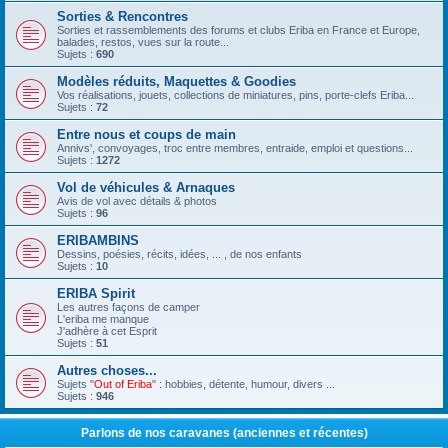
Sorties & Rencontres
Sorties et rassemblements des forums et clubs Eriba en France et Europe,
balades, restos, vues sur la route...
Sujets :
690
Modèles réduits, Maquettes & Goodies
Vos réalisations, jouets, collections de miniatures, pins, porte-clefs Eriba...
Sujets :
72
Entre nous et coups de main
Annivs', convoyages, troc entre membres, entraide, emploi et questions...
Sujets :
1272
Vol de véhicules & Arnaques
Avis de vol avec détails & photos
Sujets :
96
ERIBAMBINS
Dessins, poésies, récits, idées, ... , de nos enfants
Sujets :
10
ERIBA Spirit
Les autres façons de camper
L'eriba me manque
J'adhère à cet Esprit
Sujets :
51
Autres choses...
Sujets "
Out of Eriba
" : hobbies, détente, humour, divers ...
Sujets :
946
Parlons de nos caravanes (anciennes et récentes)