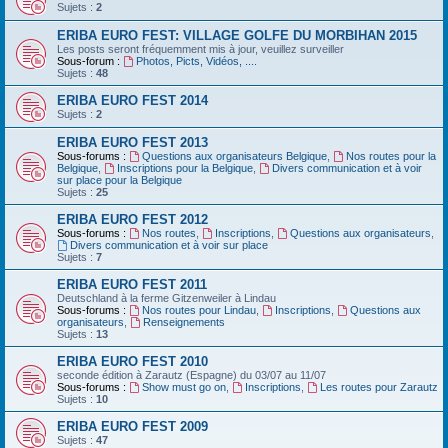
Sujets :
2
ERIBA EURO FEST: VILLAGE GOLFE DU MORBIHAN 2015
Les posts seront fréquemment mis à jour, veuillez surveiller
Sous-forum :
Photos, Picts, Vidéos, ....
Sujets :
48
ERIBA EURO FEST 2014
Sujets :
2
ERIBA EURO FEST 2013
Sous-forums :
Questions aux organisateurs Belgique
,
Nos routes pour la
Belgique
,
Inscriptions pour la Belgique
,
Divers communication et à voir
sur place pour la Belgique
Sujets :
25
ERIBA EURO FEST 2012
Sous-forums :
Nos routes
,
Inscriptions
,
Questions aux organisateurs
,
Divers communication et à voir sur place
Sujets :
7
ERIBA EURO FEST 2011
Deutschland‏ à la ferme Gitzenweiler à Lindau
Sous-forums :
Nos routes pour Lindau
,
Inscriptions
,
Questions aux
organisateurs
,
Renseignements
Sujets :
13
ERIBA EURO FEST 2010
seconde édition à Zarautz (Espagne) du 03/07 au 11/07
Sous-forums :
Show must go on
,
Inscriptions
,
Les routes pour Zarautz
Sujets :
10
ERIBA EURO FEST 2009
Sujets :
47