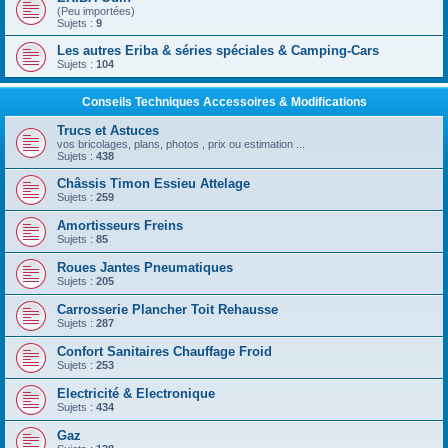
(Peu importées)
Sujets :
9
Les autres Eriba & séries spéciales & Camping-Cars
Sujets :
104
Conseils Techniques Accessoires & Modifications
Trucs et Astuces
vos bricolages, plans, photos , prix ou estimation ...
Sujets :
438
Châssis Timon Essieu Attelage
Sujets :
259
Amortisseurs Freins
Sujets :
85
Roues Jantes Pneumatiques
Sujets :
205
Carrosserie Plancher Toit Rehausse
Sujets :
287
Confort Sanitaires Chauffage Froid
Sujets :
253
Electricité & Electronique
Sujets :
434
Gaz