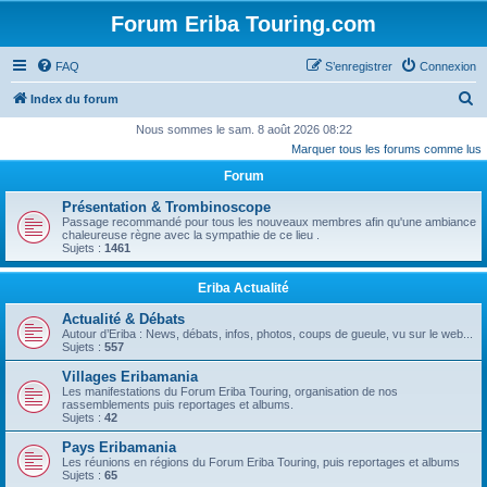
Forum Eriba Touring.com
FAQ
S’enregistrer
Connexion
R
Index du forum
e
Nous sommes le sam. 8 août 2026 08:22
Marquer tous les forums comme lus
c
Forum
h
e
Présentation & Trombinoscope
Passage recommandé pour tous les nouveaux membres afin qu'une ambiance
r
chaleureuse règne avec la sympathie de ce lieu .
Sujets :
1461
c
h
Eriba Actualité
e
Actualité & Débats
r
Autour d’Eriba : News, débats, infos, photos, coups de gueule, vu sur le web...
Sujets :
557
Villages Eribamania
Les manifestations du Forum Eriba Touring, organisation de nos
rassemblements puis reportages et albums.
Sujets :
42
Pays Eribamania
Les réunions en régions du Forum Eriba Touring, puis reportages et albums
Sujets :
65