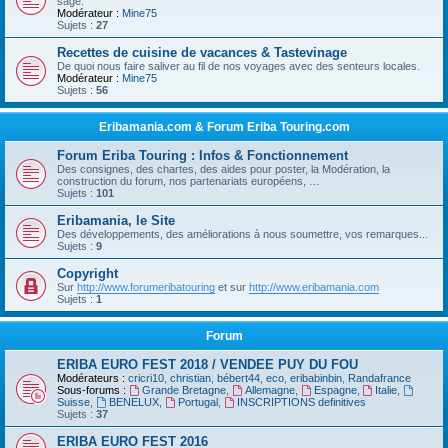
sage.
Modérateur :
Mine75
Sujets :
27
Recettes de cuisine de vacances & Tastevinage
De quoi nous faire saliver au fil de nos voyages avec des senteurs locales.
Modérateur :
Mine75
Sujets :
56
Eribamania.com & Forum Eriba Touring.com
Forum Eriba Touring : Infos & Fonctionnement
Des consignes, des chartes, des aides pour poster, la Modération, la
construction du forum, nos partenariats européens, …
Sujets :
101
Eribamania, le Site
Des développements, des améliorations à nous soumettre, vos remarques...
Sujets :
9
Copyright
Sur
http://www.forumeribatouring
et sur
http://www.eribamania.com
Sujets :
1
Forum
ERIBA EURO FEST 2018 / VENDEE PUY DU FOU
Modérateurs :
cricri10
,
christian
,
bébert44
,
eco
,
eribabinbin
,
Randafrance
Sous-forums :
Grande Bretagne
,
Allemagne
,
Espagne
,
Italie
,
Suisse
,
BENELUX
,
Portugal
,
INSCRIPTIONS definitives
Sujets :
37
ERIBA EURO FEST 2016