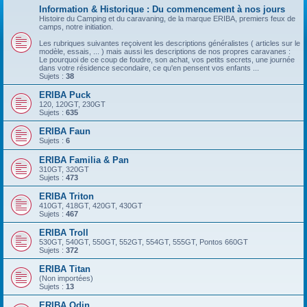
Information & Historique : Du commencement à nos jours
Histoire du Camping et du caravaning, de la marque ERIBA, premiers feux de
camps, notre initiation.
Les rubriques suivantes reçoivent les descriptions généralistes ( articles sur le
modèle, essais, ... ) mais aussi les descriptions de nos propres caravanes :
Le pourquoi de ce coup de foudre, son achat, vos petits secrets, une journée
dans votre résidence secondaire, ce qu'en pensent vos enfants ...
Sujets :
38
ERIBA Puck
120, 120GT, 230GT
Sujets :
635
ERIBA Faun
Sujets :
6
ERIBA Familia & Pan
310GT, 320GT
Sujets :
473
ERIBA Triton
410GT, 418GT, 420GT, 430GT
Sujets :
467
ERIBA Troll
530GT, 540GT, 550GT, 552GT, 554GT, 555GT, Pontos 660GT
Sujets :
372
ERIBA Titan
(Non importées)
Sujets :
13
ERIBA Odin