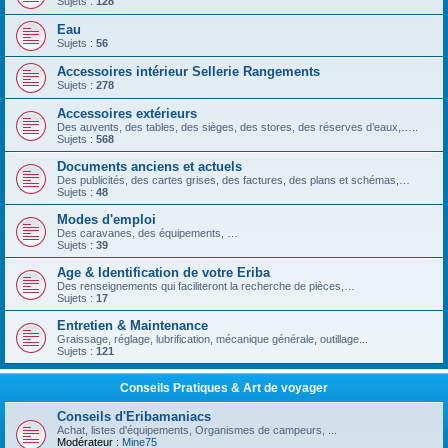
Sujets :
128
Eau
Sujets :
56
Accessoires intérieur Sellerie Rangements
Sujets :
278
Accessoires extérieurs
Des auvents, des tables, des sièges, des stores, des réserves d’eaux,…..
Sujets :
568
Documents anciens et actuels
Des publicités, des cartes grises, des factures, des plans et schémas,…
Sujets :
48
Modes d'emploi
Des caravanes, des équipements, …
Sujets :
39
Age & Identification de votre Eriba
Des renseignements qui faciliteront la recherche de pièces,…
Sujets :
17
Entretien & Maintenance
Graissage, réglage, lubrification, mécanique générale, outillage...
Sujets :
121
Conseils Pratiques & Art de voyager
Conseils d'Eribamaniacs
Achat, listes d'équipements, Organismes de campeurs, ...
Modérateur :
Mine75