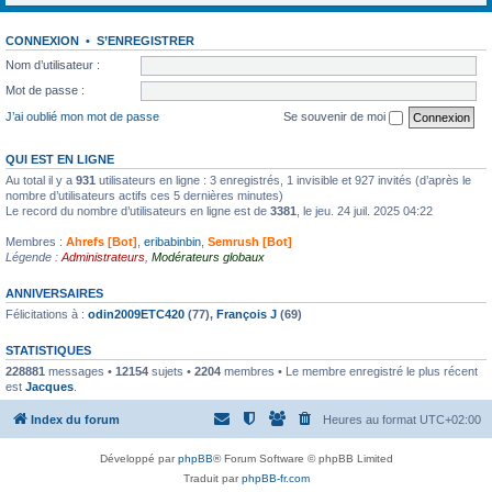
CONNEXION
•
S’ENREGISTRER
Nom d’utilisateur :
Mot de passe :
J’ai oublié mon mot de passe
Se souvenir de moi
QUI EST EN LIGNE
Au total il y a
931
utilisateurs en ligne : 3 enregistrés, 1 invisible et 927 invités (d’après le
nombre d’utilisateurs actifs ces 5 dernières minutes)
Le record du nombre d’utilisateurs en ligne est de
3381
, le jeu. 24 juil. 2025 04:22
Membres :
Ahrefs [Bot]
,
eribabinbin
,
Semrush [Bot]
Légende :
Administrateurs
,
Modérateurs globaux
ANNIVERSAIRES
Félicitations à :
odin2009ETC420
(77),
François J
(69)
STATISTIQUES
228881
messages •
12154
sujets •
2204
membres • Le membre enregistré le plus récent
est
Jacques
.
Index du forum
Heures au format
UTC+02:00
Développé par
phpBB
® Forum Software © phpBB Limited
Traduit par
phpBB-fr.com