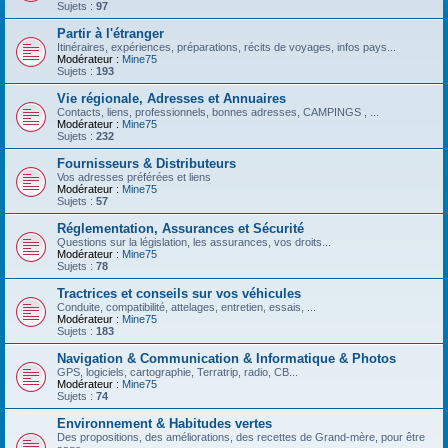
Sujets :
97
Partir à l'étranger
Itinéraires, expériences, préparations, récits de voyages, infos pays...
Modérateur :
Mine75
Sujets :
193
Vie régionale, Adresses et Annuaires
Contacts, liens, professionnels, bonnes adresses, CAMPINGS , ...
Modérateur :
Mine75
Sujets :
232
Fournisseurs & Distributeurs
Vos adresses préférées et liens
Modérateur :
Mine75
Sujets :
57
Réglementation, Assurances et Sécurité
Questions sur la législation, les assurances, vos droits...
Modérateur :
Mine75
Sujets :
78
Tractrices et conseils sur vos véhicules
Conduite, compatibilité, attelages, entretien, essais, ...
Modérateur :
Mine75
Sujets :
183
Navigation & Communication & Informatique & Photos
GPS, logiciels, cartographie, Terratrip, radio, CB...
Modérateur :
Mine75
Sujets :
74
Environnement & Habitudes vertes
Des propositions, des améliorations, des recettes de Grand-mère, pour être